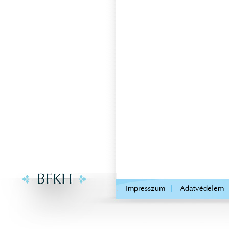
.
Impresszum
Adatvédelem