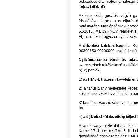
bekezdése értelmében a hatóság a b
terjesztették elő.
Az ömlesztőhegesztést végző gaz
frissítésével kapcsolatos eljárás
hatáskörébe utalt építésügyi hatóság
61/2016. (XII. 29.) NGM rendelet 1.
Ft, azaz tizennégyezer-nyolcszázöt
A díjfizetési kötelezettséget a 
00309653-00000000 számú fizetési s
Nyilvántartásba vételi és adata
szervezetnek a következő mellékleteke
b), c) pontok)
1) az ITMr. 4. § szerinti követelmén
2) a tanúsítvány mellékletét képező,
készített jegyzőkönyvét (másolatba
3) tanúsított vagy jóváhagyott hege
és
4) a díjfizetési kötelezettség teljes
A tanúsítványt a Hivatal által kijelö
Kormr. 17. §-a és az ITMr. 5. § (1
gazdálkodó szervezetnek az ITMr. 4