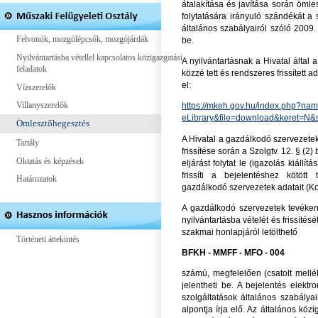
átalakítása és javítása során öml
folytatására irányuló szándékát a
általános szabályairól szóló 2009. 
Felvonók, mozgólépcsők, mozgójárdák
be.
Nyilvántartásba vétellel kapcsolatos közigazgatási
A nyilvántartásnak a Hivatal által 
feladatok
közzé tett és rendszeres frissített 
el:
Vízszerelők
Villanyszerelők
https://mkeh.gov.hu/index.php?na
eLibrary&file=download&keret=
Ömlesztőhegesztés
A Hivatal a gazdálkodó szervezetek
Tartály
frissítése során a Szolgtv. 12. § (2
Oktatás és képzések
eljárást folytat le (igazolás kiállít
frissíti a bejelentéshez kötött 
Határozatok
gazdálkodó szervezetek adatait (Korm
A gazdálkodó szervezetek tevéken
nyilvántartásba vételét és frissítésé
szakmai honlapjáról letölthető
Történeti áttekintés
BFKH - MMFF - MFO - 004
számú, megfelelően (csatolt mellék
jelentheti be. A bejelentés elekt
szolgáltatások általános szabálya
alpontja írja elő. Az általános köz