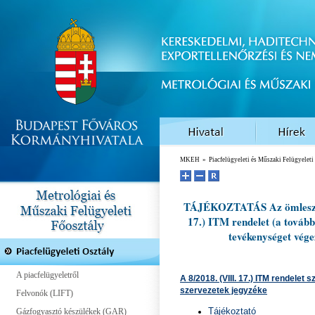
MKEH
»
Piacfelügyeleti és Műszaki Felügyelet
TÁJÉKOZTATÁS Az ömlesztőhe
17.) ITM rendelet (a tovább
tevékenységet vége
A piacfelügyeletről
A 8/2018. (VIII. 17.) ITM rendelet 
szervezetek jegyzéke
Felvonók (LIFT)
Tájékoztató
Gázfogyasztó készülékek (GAR)