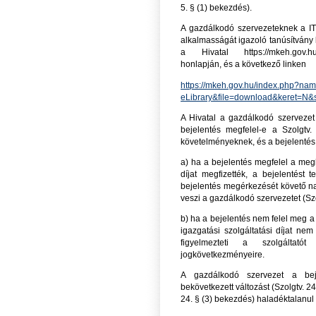
5. § (1) bekezdés).
A gazdálkodó szervezeteknek a IT
alkalmasságát igazoló tanúsítvány k
a Hivatal https://mkeh.gov.hu/
honlapján, és a következő linken
https://mkeh.gov.hu/index.php?na
eLibrary&file=download&keret=
A Hivatal a gazdálkodó szervezet
bejelentés megfelel-e a Szolgtv.
követelményeknek, és a bejelentés
a) ha a bejelentés megfelel a meg
díjat megfizették, a bejelentést 
bejelentés megérkezését követő nap
veszi a gazdálkodó szervezetet (Szo
b) ha a bejelentés nem felel meg a
igazgatási szolgáltatási díjat ne
figyelmezteti a szolgáltató
jogkövetkezményeire.
A gazdálkodó szervezet a beje
bekövetkezett változást (Szolgtv. 2
24. § (3) bekezdés) haladéktalanul 