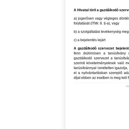
A Hivatal törli a gazdálkodó szerv
a) jogerősen vagy végleges döntés
folytatását (ITMr. 8. §-a), vagy
b) a szolgáltatási tevékenység megs
c) a bejelentés lejárt
A gazdálkodó szervezet bejelenté
fenn (különösen a tanúsítvány 
gazdálkodó szervezet a tanúsítván
szerinti követelményeknek való meg
tanúsítvánnyal ismételten igazolja, 
el a nyilvántartásban szereplő adat
díjat ebben az esetben is meg kell fi
Az