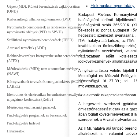
Elektronikus nyomtatány
Gépek (MD); Kültéri berendezések zajkibocsátása
(OND)
Budapest Főváros Kormányhivat
Kisfeszültségi villamossági termékek (LVD)
hatóságként történő kijelölésér
hatóságokról szóló 365/2016. (XI
Nyomástartó berendezések és rendszerek; egyszerű
bekezdés a) pontja Budapest Fővár
nyomástartó edények (PED és SPVD)
hegesztett szerkezet gyártásánál, 
Szállítható nyomástartó berendezések (TPED)
ITMr. hatálya alá tartozó, az ITMr
továbbiakban: ömlesztőhegesztés) 
Aeroszol termékek (ADD)
nyilvántartás vezetésével, vala
Robbanásveszélyes környezetbe szánt berendezések
határozatban előírt kötele
(ATEX)
jogkövetkezmények alkalmazásáva
Mérőeszközök (MID); nem automatikus mérlegek
A nyilvántartásba vételre kijelöl
(NAWI)
Metrológiai és Műszaki Felügyele
Németvölgyi út 37-39.; tel.: 
Környezetbarát tervezés és energiacímkézés (ECOD,
mfo@bfkh.gov.hu.
LABEL)
Elektromos és elektronikus berendezések veszélyes
Az elektronikus kapcsolattartásba
anyagainak korlátozása (RoHS)
A hegesztett szerkezet gyártása
Mérőedényként használt palackok
ömlesztőhegesztést csak az a gazd
ában foglalt követelményeknek (ITM
Piacfelügyeleti programok és beszámolók
szerepelnek a Hivatal nyilvántartás
Piacfelügyeleti hírlevél
Az ITMr. hatálya alá tartozó beren
Határozatok
alkatrészeit is - valamint csővez