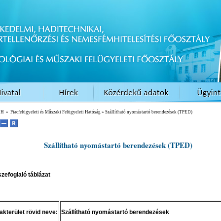
EH
»
Piacfelügyeleti és Műszaki Felügyeleti Hatóság
» Szállítható nyomástartó berendezések (TPED)
Szállítható nyomástartó
berendezések (TPED)
zefoglaló táblázat
akterület rövid neve:
Szállítható nyomástartó berendezések