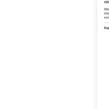
AD
Meg
meg
ren
Kap