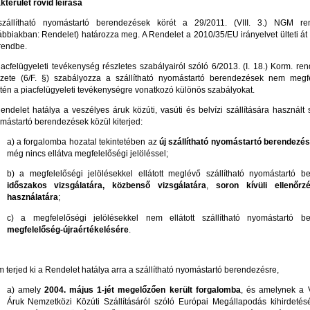
kterület rövid leírása
zállítható nyomástartó berendezések körét a 29/2011. (VIII. 3.) NGM re
ábbiakban: Rendelet) határozza meg. A Rendelet a 2010/35/EU irányelvet ülteti á
rendbe.
iacfelügyeleti tevékenység részletes szabályairól szóló 6/2013. (I. 18.) Korm. ren
ezete (6/F. §) szabályozza a szállítható nyomástartó berendezések nem megf
tén a piacfelügyeleti tevékenységre vonatkozó különös szabályokat.
endelet hatálya a veszélyes áruk közúti, vasúti és belvízi szállítására használt s
mástartó berendezések közül kiterjed:
a) a forgalomba hozatal tekintetében az
új szállítható nyomástartó berendezé
még nincs ellátva megfelelőségi jelöléssel;
b) a megfelelőségi jelölésekkel ellátott meglévő szállítható nyomástartó b
időszakos vizsgálatára, közbenső vizsgálatára
,
soron kívüli ellenőrz
használatára
;
c) a megfelelőségi jelölésekkel nem ellátott szállítható nyomástartó b
megfelelőség-újraértékelésére
.
 terjed ki a Rendelet hatálya arra a szállítható nyomástartó berendezésre,
a) amely
2004.
május 1-jét megelőzően került forgalomba
, és amelynek a 
Áruk Nemzetközi Közúti Szállításáról szóló Európai Megállapodás kihirdetésé