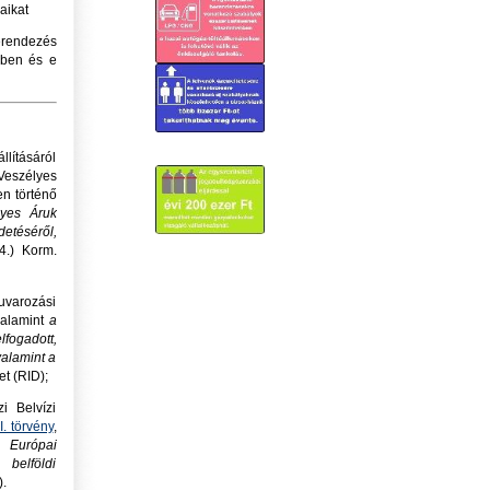
aikat
berendezés
-ben és e
llításáról
Veszélyes
n történő
lyes Áruk
detéséről,
4.) Korm.
uvarozási
valamint
a
fogadott,
valamint a
et (RID);
 Belvízi
I. törvény
,
 Európai
belföldi
.