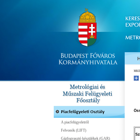
MK
Öss
A piacfelügyeletről
Felvonók (LIFT)
Sz
Gázfogyasztó készülékek (GAR)