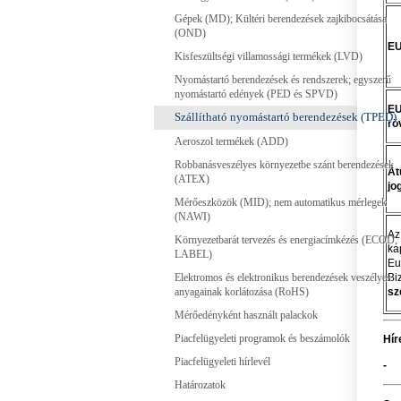
Gépek (MD); Kültéri berendezések zajkibocsátása
(OND)
EU
Kisfeszültségi villamossági termékek (LVD)
Nyomástartó berendezések és rendszerek; egyszerű
nyomástartó edények (PED és SPVD)
EU
Szállítható nyomástartó berendezések (TPED)
rö
Aeroszol termékek (ADD)
Robbanásveszélyes környezetbe szánt berendezések
Át
(ATEX)
jo
Mérőeszközök (MID); nem automatikus mérlegek
(NAWI)
Az
Környezetbarát tervezés és energiacímkézés (ECOD,
ka
LABEL)
Eu
Bi
Elektromos és elektronikus berendezések veszélyes
sz
anyagainak korlátozása (RoHS)
Mérőedényként használt palackok
Piacfelügyeleti programok és beszámolók
Hír
Piacfelügyeleti hírlevél
-
Határozatok