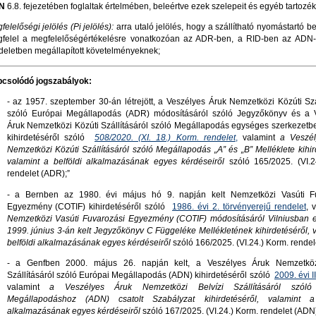
N
6.8. fejezetében foglaltak értelmében, beleértve ezek szelepeit és egyéb tartozék
felelőségi jelölés (Pi jelölés):
arra utaló jelölés, hogy a szállítható nyomástartó 
felel a megfelelőségértékelésre vonatkozóan az ADR-ben, a RID-ben az ADN
deletben megállapított követelményeknek;
csolódó jogszabályok:
- az 1957. szeptember 30-án létrejött, a Veszélyes Áruk Nemzetközi Közúti Szá
szóló Európai Megállapodás (ADR) módosításáról szóló Jegyzőkönyv és a 
Áruk Nemzetközi Közúti Szállításáról szóló Megállapodás egységes szerkezetbe
kihirdetéséről szóló
508/2020. (XI. 18.) Korm. rendelet
,
valamint
a Veszé
Nemzetközi Közúti Szállításáról szóló Megállapodás „A” és „B” Melléklete kihir
valamint a belföldi alkalmazásának egyes kérdéseiről
szóló 165/2025. (VI.2
rendelet (ADR);”
- a Bernben az 1980. évi május hó 9. napján kelt Nemzetközi Vasúti F
Egyezmény (COTIF) kihirdetéséről szóló
1986. évi 2. törvényerejű rendelet
, 
Nemzetközi Vasúti Fuvarozási Egyezmény (COTIF) módosításáról Vilniusban el
1999. június 3-án kelt Jegyzőkönyv C Függeléke Mellékletének kihirdetéséről, 
belföldi alkalmazásának egyes kérdéseiről
szóló 166/2025. (VI.24.) Korm. rendel
- a Genfben 2000. május 26. napján kelt, a Veszélyes Áruk Nemzetközi
Szállításáról szóló Európai Megállapodás (ADN) kihirdetéséről szóló
2009. évi II
valamint
a Veszélyes Áruk Nemzetközi Belvízi Szállításáról szóló
Megállapodáshoz (ADN) csatolt Szabályzat kihirdetéséről, valamint a 
alkalmazásának egyes kérdéseiről
szóló 167/2025. (VI.24.) Korm. rendelet (ADN)