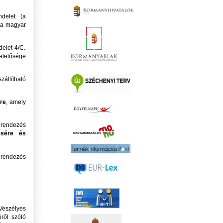
ndelet (a
t a magyar
delet 4/C.
elelősége
zállítható
sre
, amely
erendezés
ésére és
erendezés
Veszélyes
ről szóló