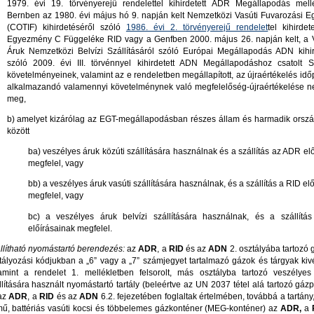
1979. évi 19. törvényerejű rendelettel kihirdetett ADR Megállapodás mellé
Bernben az 1980. évi május hó 9. napján kelt Nemzetközi Vasúti Fuvarozási 
(COTIF) kihirdetéséről szóló
1986. évi 2. törvényerejű rendelet
tel kihirde
Egyezmény C Függeléke RID vagy a Genfben 2000. május 26. napján kelt, a 
Áruk Nemzetközi Belvízi Szállításáról szóló Európai Megállapodás ADN kihir
szóló 2009. évi III. törvénnyel kihirdetett ADN Megállapodáshoz csatolt S
követelményeinek, valamint az e rendeletben megállapított, az újraértékelés id
alkalmazandó valamennyi követelménynek való megfelelőség-újraértékelése ne
meg,
b) amelyet kizárólag az EGT-megállapodásban részes állam és harmadik ország
között
ba) veszélyes áruk közúti szállítására használnak és a szállítás az ADR el
megfelel, vagy
bb) a veszélyes áruk vasúti szállítására használnak, és a szállítás a RID el
megfelel, vagy
bc) a veszélyes áruk belvízi szállítására használnak, és a szállít
előírásainak megfelel.
llítható nyomástartó berendezés:
az
ADR
, a
RID
és az
ADN
2. osztályába tartozó 
tályozási kódjukban a „6” vagy a „7” számjegyet tartalmazó gázok és tárgyak kivé
amint a rendelet 1. mellékletben felsorolt, más osztályba tartozó veszélye
llítására használt nyomástartó tartály (beleértve az UN 2037 tétel alá tartozó gáz
 az
ADR
, a
RID
és az
ADN
6.2. fejezetében foglaltak értelmében, továbbá a tartány,
mű, battériás vasúti kocsi és többelemes gázkonténer (MEG-konténer) az
ADR,
a