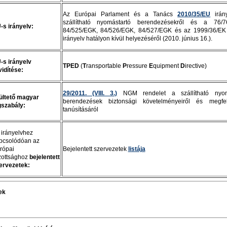
Az Európai Parlament és a Tanács
2010/35/EU
irán
szállítható nyomástartó berendezésekről és a 76/7
-s irányelv:
84/525/EGK, 84/526/EGK, 84/527/EGK és az 1999/36/EK 
irányelv hatályon kívül helyezéséről (2010. június 16.).
-s irányelv
TPED
(
T
ransportable
P
ressure
E
quipment
D
irective)
vidítése:
29/2011. (VIII. 3.)
NGM rendelet a szállítható nyom
ültető magyar
berendezések biztonsági követelményeiről és megfel
gszabály:
tanúsításáról
 irányelvhez
pcsolódóan az
rópai
Bejelentett szervezetek
listája
zottsághoz
bejelentett
ervezetek:
ek