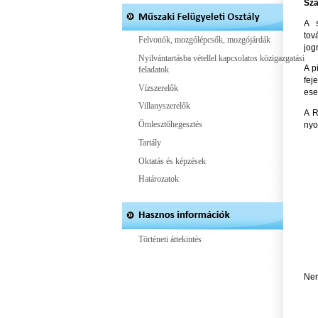
Sza
A s
tov
Felvonók, mozgólépcsők, mozgójárdák
jog
Nyilvántartásba vétellel kapcsolatos közigazgatási
A p
feladatok
fej
Vízszerelők
ese
Villanyszerelők
A R
Ömlesztőhegesztés
nyo
Tartály
Oktatás és képzések
Határozatok
Történeti áttekintés
Nem