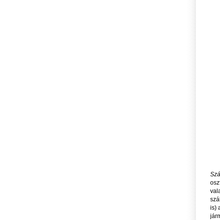
Szá
osz
val
szá
is)
jár