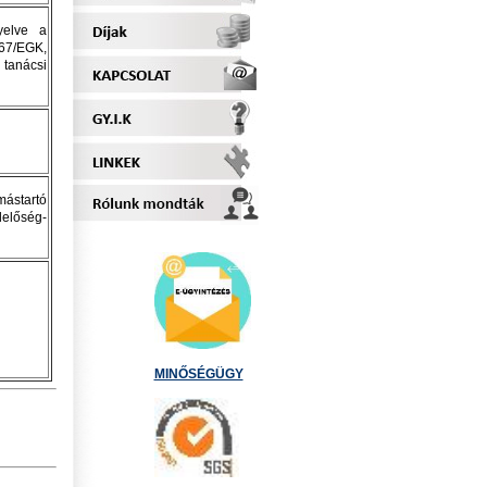
yelve a
67/EGK,
tanácsi
ástartó
előség-
MINŐSÉGÜGY