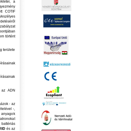
kletei, a
Egyezmény
tett COTIF
Veszélyes
detéséről
zabályzat
őpontjában
m történt
 területe
őírásainak
őírásainak
ás az ADN
gázok - az
telével -,
s anyagok
patronokat
 battériás
RID
és az