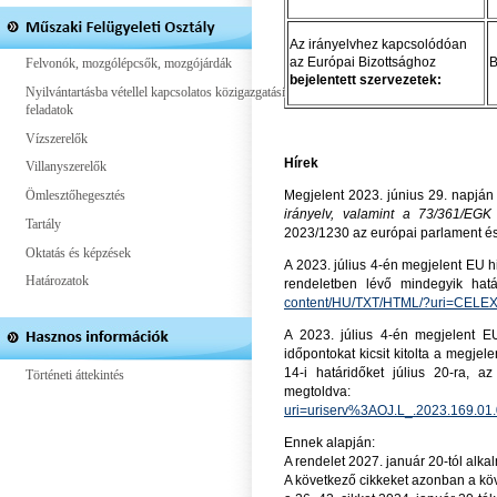
Az irányelvhez kapcsolódóan
az Európai Bizottsághoz
B
Felvonók, mozgólépcsők, mozgójárdák
bejelentett szervezetek:
Nyilvántartásba vétellel kapcsolatos közigazgatási
feladatok
Vízszerelők
Hírek
Villanyszerelők
Ömlesztőhegesztés
Megjelent 2023. június 29. napjá
irányelv, valamint a 73/361/EGK 
Tartály
2023/1230 az európai parlament és 
Oktatás és képzések
A 2023. július 4-én megjelent EU hi
Határozatok
rendeletben lévő mindegyik hat
content/HU/TXT/HTML/?uri=CEL
A 2023. július 4-én megjelent EU
időpontokat kicsit kitolta a megjel
14-i határidőket július 20-ra, a
Történeti áttekintés
megtold
uri=uriserv%3AOJ.L_.2023.169
Ennek alapján:
A rendelet 2027. január 20-tól alk
A következő cikkeket azonban a köv