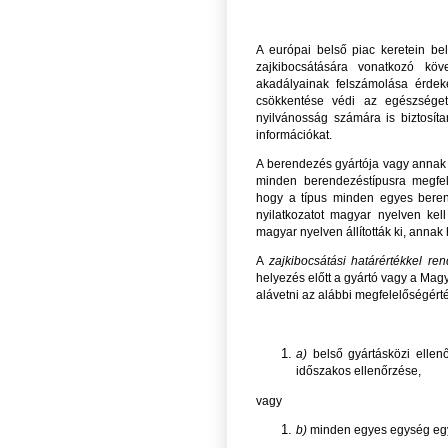
A európai belső piac keretein be
zajkibocsátására vonatkozó kö
akadályainak felszámolása érdek
csökkentése védi az egészséget 
nyilvánosság számára is biztosítan
információkat.
A berendezés gyártója vagy annak
minden berendezéstípusra megfele
hogy a típus minden egyes berend
nyilatkozatot magyar nyelven kell
magyar nyelven állították ki, annak hi
A
zajkibocsátási határértékkel re
helyezés előtt a gyártó vagy a Mag
alávetni az alábbi megfelelőségért
a)
belső gyártásközi ellen
időszakos ellenőrzése,
vagy
b)
minden egyes egység egy