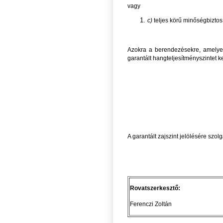
vagy
c)
teljes körű minőségbiztosí
Azokra a berendezésekre, amely
garantált hangteljesítményszintet k
A garantált zajszint jelölésére szol
Rovatszerkeszt
Ferenczi Zoltán