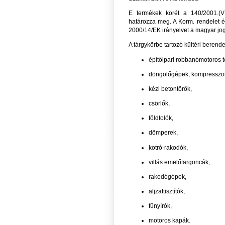
E termékek körét a 140/2001.(VI
határozza meg. A Korm. rendelet és
2000/14/EK irányelvet a magyar j
A tárgykörbe tartozó kültéri berend
építőipari robbanómotoros 
döngölőgépek, kompresszo
kézi betontörők,
csörlők,
földtolók,
dömperek,
kotró-rakodók,
villás emelőtargoncák,
rakodógépek,
aljzattisztítók,
fűnyírók,
motoros kapák.