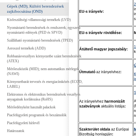
2
Gépek (MD); Kültéri berendezések
i
zajkibocsátása (OND)
EU-s irányelv:
i
s
Kisfeszültségi villamossági termékek (LVD)
Nyomástartó berendezések és rendszerek; egyszerű
nyomástartó edények (PED és SPVD)
EU-s irányelv rövidítése:
Szállítható nyomástartó berendezések (TPED)
1
Aeroszol termékek (ADD)
Átültető magyar jogszabály:
k
Robbanásveszélyes környezetbe szánt berendezések
(ATEX)
Ú
Mérőeszközök (MID); nem automatikus mérlegek
Útmutató
az irányelvhez
:
(NAWI)
K
j
Környezetbarát tervezés és energiacímkézés (ECOD,
LABEL)
S
Elektromos és elektronikus berendezések veszélyes
anyagainak korlátozása (RoHS)
A
Az irányelvhez
harmonizált
(
szabványok
aktuális listája
:
Mérőedényként használt palackok
n
Piacfelügyeleti programok és beszámolók
n
Piacfelügyeleti hírlevél
Szakterület oldala
az Európai
M
Határozatok
Bizottság honlapján
:
i