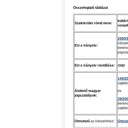
Összefoglaló táblázat
kültér
Szakterület rövid neve:
vonat
2000/
iránye
EU-s irányelv:
berend
jogsza
EU-s irányelv rövidítése:
OND
140/200
zajkib
Átültető magyar
és
jogszabályok:
29/2001
berend
zajkib
Útmutató
az irányelvhez
:
Útmut