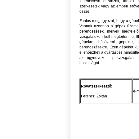
teherfelvevő eszközök, láncok, 
szerkezetek vagy az emberi erővel
össze.
Fontos megjegyezni, hogy a gépek 
Vannak azonban a gépek üzemelte
berendezések, melyek megfelelős
vizsgálatokon kell megtörténnie. 
gépekre, húsüzemi gépekre, 
berendezésekre. Ezen gépeket küls
ellenőrizheti a gyártást és minősíth
az úgynevezett típusvizsgálati
biztonságát.
Rovatszerkesztő:
e-m
Ferenczi Zoltán