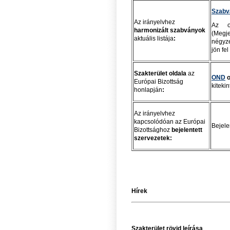
Szabv
Az irányelvhez
Az ol
harmonizált szabványok
(Megj
aktuális listája
:
négyze
jön fel
Szakterület oldala
az
OND
o
Európai Bizottság
kiteki
honlapján
:
Az irányelvhez
kapcsolódóan az Európai
Bejele
Bizottsághoz
bejelentett
szervezetek:
Hírek
Szakterület rövid leírása