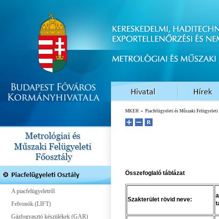
MKEH
»
Piacfelügyeleti és Műszaki Felügyelet
Összefoglaló táblázat
A piacfelügyeletről
a
Szakterület rövid neve:
t
Felvonók (LIFT)
Gázfogyasztó készülékek (GAR)