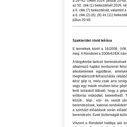
a 26–42. cikket 2024. január 20-tól;
az 50. cikk (1) bekezdését 2026. okt
a 6. cikk (7) bekezdését, valamint a 
a 6. cikk (2)-(6), (8) és (11) bekez
július 20-tól.
Szakterület rövid leírása
E termékek körét a 16/2008. (VII
meg. A Rendelet a 2006/42/EK irány
A tárgykörbe tartozó berendezések d
alkalmazó hajtási rendszerrel felsz
alkotóelemek együttese, amely
meghatározott felhasználás céljáb
kész
gép is, mely csak arra szolg
vagy egy másik részben kész géph
fenti leírásból látható, hogy a g
erőforrás működtet, beleérthető
közúti-, légi-, vízi- és vasúti 
berendezések, katonai-rendvédelmi
a színházi előadások során előad
berendezés. Ezek biztonságát külön 
Viszont a Rendelet hatálya alá e