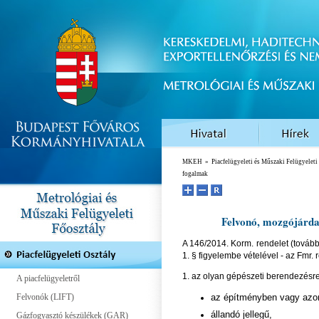
MKEH
»
Piacfelügyeleti és Műszaki Felügyelet
fogalmak
Felvonó, mozgójárda
A 146/2014. Korm. rendelet (további
1. § figyelembe vételével - az Fmr. 
1. az olyan gépészeti berendezésr
A piacfelügyeletről
Felvonók (LIFT)
az építményben vagy azon 
állandó jellegű,
Gázfogyasztó készülékek (GAR)