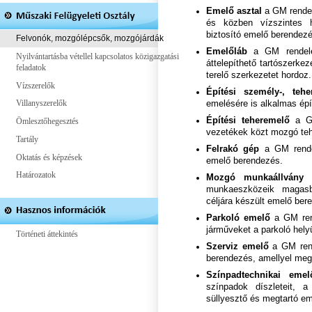
Emelő asztal
a GM rendel
és közben vízszintes h
biztosító emelő berendezé
Felvonók, mozgólépcsők, mozgójárdák
Emelőláb
a GM rendelet
Nyilvántartásba vétellel kapcsolatos közigazgatási
áttelepíthető tartószerk
feladatok
terelő szerkezetet hordoz.
Vízszerelők
Építési személy-, tehe
Villanyszerelők
emelésére is alkalmas épí
Építési teheremelő
a GM
Ömlesztőhegesztés
vezetékek közt mozgó te
Tartály
Felrakó gép
a GM rendele
Oktatás és képzések
emelő berendezés.
Határozatok
Mozgó munkaállvány
munkaeszközeik magas
céljára készült emelő ber
Parkoló emelő
a GM ren
járműveket a parkoló hely
Történeti áttekintés
Szerviz emelő
a GM rend
berendezés, amellyel meg
Színpadtechnikai em
színpadok díszleteit, a
süllyesztő és megtartó e