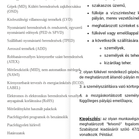
szakaszos üzemű,
Gépek (MD); Kültéri berendezések zajkibocsátása
(OND)
fülkéje a vízszinteshez
pályán, merev vezetősíne
Kisfeszültségi villamossági termékek (LVD)
meghatározott szinteket sz
Nyomástartó berendezések és rendszerek; egyszerű
nyomástartó edények (PED és SPVD)
fülkével vagy emelőlappal
a következők szállítására 
Szállítható nyomástartó berendezések (TPED)
személyek,
Aeroszol termékek (ADD)
személyek és teher
Robbanásveszélyes környezetbe szánt berendezések
(ATEX)
kizárólag teher.
Mérőeszközök (MID); nem automatikus mérlegek
2. olyan fülkével rendelkező gépé
(NAWI)
de meghatározott állandó pályán mo
Környezetbarát tervezés és energiacímkézés (ECOD,
3. a személyszállításra való körforg
LABEL)
4. a mozgáskorlátozott személy
Elektromos és elektronikus berendezések veszélyes
függőleges pályájú emelőlapra;
anyagainak korlátozása (RoHS)
Mérőedényként használt palackok
Piacfelügyeleti programok és beszámolók
Kiegészítés
:
az olyan munkavégzés
meghatározott "felvonó" fogal
Piacfelügyeleti hírlevél
Szabályzat kiadásáról szóló 47/1
Határozatok
vonatkozik. Például: