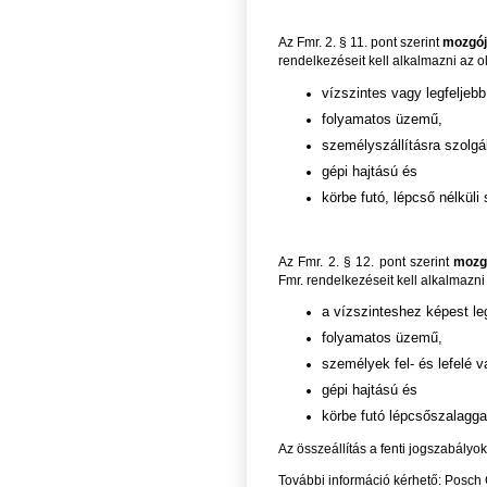
Az Fmr. 2. § 11. pont szerint
mozgój
rendelkezéseit kell alkalmazni az 
vízszintes vagy legfelje
folyamatos üzemű,
személyszállításra szolgá
gépi hajtású és
körbe futó, lépcső nélküli
Az Fmr. 2. § 12. pont szerint
mozg
Fmr. rendelkezéseit kell alkalmazn
a vízszinteshez képest l
folyamatos üzemű,
személyek fel- és lefelé va
gépi hajtású és
körbe futó lépcsőszalagga
Az összeállítás a fenti jogszabályo
További információ kérhető: Posch 