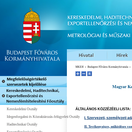
MKEH
»
Budapest Főváros Kormányhivatala
»
Magyar Ker
Kereskedelmi Osztály
ÁLTALÁNOS KÖZZÉZÉELI LISTA:
Idegenforgalmi és Közraktározás-felügyeleti Osztály
I. Szervezeti, személyzeti a
Haditechnikai Osztály
II. Tevékenységre, működésre vo