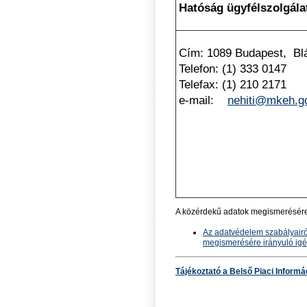
Hatóság ügyfélszolgála
Cím: 1089 Budapest, Blá
Telefon: (1) 333 0147
Telefax: (1) 210 2171
e-mail:
nehiti@mkeh.g
A közérdekű adatok megismerésére 
Az adatvédelem szabályairó
megismerésére irányuló igén
Tájékoztató a Belső Piaci Informác