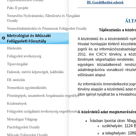
Exportellenőrzési Osztály
III. Gazdálkodási adatok
Paks II projekt
Nemesfém Nyilvántartási, Ellenőrzési és Vizsgálati
ÁLT
Osztály
Nemesfémhitelesítési és Pénzmosás Felügyeleti Osztály
Tájékoztatás a közér
A közérdekű és a közérdekből nyil
Hivatal honlapján történő közzétét
Hitelesítés
jogról és az információszabadságró
2011. évi CXCV. törvény, a közbe
Felügyeleti tevékenység
törvények végrehajtási rendeletei
Típusvizsgálat
egységes közadatkereső rendsz
adatintegrációra vonatkozó részle
Etalonok, mérési képességek, kalibrálás
előírásain alapul.
EK tanúsítás
Az információs önrendelkezési jogr
Nemzetközi együttműködés
törvény alapján a közérdekű adat m
úton igényt nyújthat be a Hivatalhoz
Pénztárgépek, taxaméterek forgalmazási engedélye
Közlemények
Felügyeleti szolgáltatói tevékenység engedélyezése
A közérdekű adat megismerésére
Metrológiai Világnap
Írásban /postai úton: Mag
székhelyén: 1124 
Piacfelügyeleti Osztály
a telephelyén: 1089
Műszaki Felügyeleti Osztály