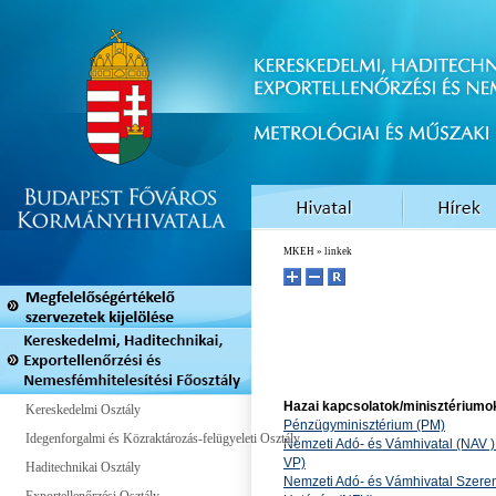
MKEH
» linkek
Hazai kapcsolatok/minisztériumo
Kereskedelmi Osztály
Pénzügyminisztérium (PM)
Idegenforgalmi és Közraktározás-felügyeleti Osztály
Nemzeti Adó- és Vámhivatal (NAV 
VP)
Haditechnikai Osztály
Nemzeti Adó- és Vámhivatal Szere