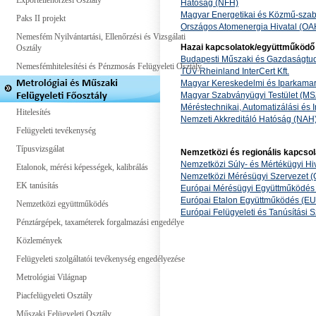
Exportellenőrzési Osztály
Hatóság (NFH)
Magyar Energetikai és Közmű-szabá
Paks II projekt
Országos Atomenergia Hivatal (OA
Nemesfém Nyilvántartási, Ellenőrzési és Vizsgálati
Hazai kapcsolatok/együttműködő
Osztály
Budapesti Műszaki és Gazdaságt
Nemesfémhitelesítési és Pénzmosás Felügyeleti Osztály
TÜV Rheinland InterCert Kft.
Magyar Kereskedelmi és Iparkamar
Magyar Szabványügyi Testület (MS
Méréstechnikai, Automatizálási és
Hitelesítés
Nemzeti Akkreditáló Hatóság (NAH
Felügyeleti tevékenység
Típusvizsgálat
Nemzetközi és regionális kapcsol
Nemzetközi Súly- és Mértékügyi Hi
Etalonok, mérési képességek, kalibrálás
Nemzetközi Mérésügyi Szervezet (
EK tanúsítás
Európai Mérésügyi Együttműködé
Európai Etalon Együttműködés (
Nemzetközi együttműködés
Európai Felügyeleti és Tanúsítási
Pénztárgépek, taxaméterek forgalmazási engedélye
Közlemények
Felügyeleti szolgáltatói tevékenység engedélyezése
Metrológiai Világnap
Piacfelügyeleti Osztály
Műszaki Felügyeleti Osztály