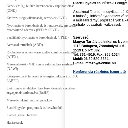
Piacfelügyeleti és Műszaki Felügye
Gépek (MD); Kültéri berendezések zajkibocsátása
(OND)
A szakmai fórumon megvitatandó f
a hatósági intézményrendszer vált
Kisfeszültségi villamossági termékek (LVD)
a műszaki tárgyú jogszabályok alk
várható jogszabályi változások
Nyomástartó berendezések és rendszerek; egyszerű
nyomástartó edények (PED és SPVD)
Szállítható nyomástartó berendezések (TPED)
Szervező:
Magyar Tartálytechnikai és Nyo
Aeroszol termékek (ADD)
1113 Budapest, Zsombolyai u. 6.
1519 Bp. Pf: 382.
Robbanásveszélyes környezetbe szánt berendezések
Tel: 361-4519, Fax: 365-1024
(ATEX)
Mobil: 06 30 580-3334.
E-mail: mtszn@t-online.hu
Mérőeszközök (MID); nem automatikus mérlegek
(NAWI)
Konferencia részletes ismertető
Környezetbarát tervezés és energiacímkézés (ECOD,
LABEL)
Elektromos és elektronikus berendezések veszélyes
anyagainak korlátozása (RoHS)
Mérőedényként használt palackok
Piacfelügyeleti programok és beszámolók
Piacfelügyeleti hírlevél
Határozatok