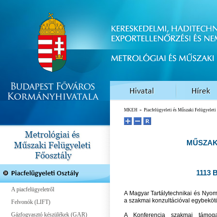
MKEH
»
Piacfelügyeleti és Műszaki Felügyelet
MŰSZAKI
1113 B
A piacfelügyeletről
A Magyar Tartálytechnikai és Nyo
a szakmai konzultációval egybekötö
Felvonók (LIFT)
Gázfogyasztó készülékek (GAR)
A Konferencia szakmai támoga