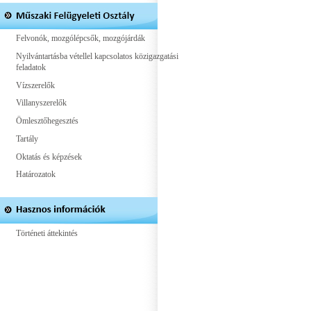
Felvonók, mozgólépcsők, mozgójárdák
Nyilvántartásba vétellel kapcsolatos közigazgatási
feladatok
Vízszerelők
Villanyszerelők
Ömlesztőhegesztés
Tartály
Oktatás és képzések
Határozatok
Történeti áttekintés