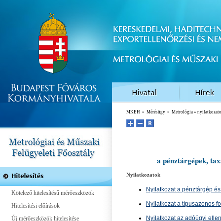
MKEH
»
Mérésügy
»
Metrológia
» nyilatkozat
a pénztárgépek, ta
Nyilatkozatok
Nyilatkozat a pénztárgép és
Kötelező hitelesítésű mérőeszközök
Nyilatkozat a típusazonos f
Hitelesítési előírások
Nyilatkozat az adóügyi elle
Új mérőeszközök hitelesítése