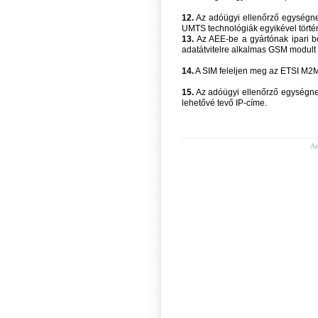
12.
Az adóügyi ellenőrző egységn
UMTS technológiák egyikével törté
13.
Az AEE-be a gyártónak ipari 
adatátvitelre alkalmas GSM modult k
14.
A SIM feleljen meg az ETSI M2M
15.
Az adóügyi ellenőrző egységnek
lehetővé tevő IP-címe.
Az