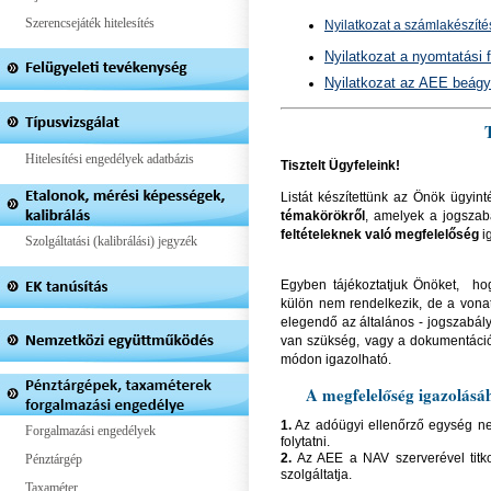
Szerencsejáték hitelesítés
Nyilatkozat a számlakészíté
Nyilatkozat a nyomtatási 
Nyilatkozat az AEE beágy
Hitelesítési engedélyek adatbázis
Tisztelt Ügyfeleink!
Listát készítettünk az Önök ügyi
témakörökről
, amelyek a jogszab
feltételeknek való megfelelőség
i
Szolgáltatási (kalibrálási) jegyzék
Egyben tájékoztatjuk Önöket, hog
külön nem rendelkezik, de a von
elegendő az általános - jogszabályb
van szükség, vagy a dokumentációb
módon igazolható.
A megfelelőség igazolásáho
1.
Az adóügyi ellenőrző egység n
Forgalmazási engedélyek
folytatni.
2.
Az AEE a NAV szerverével titkos
Pénztárgép
szolgáltatja.
Taxaméter