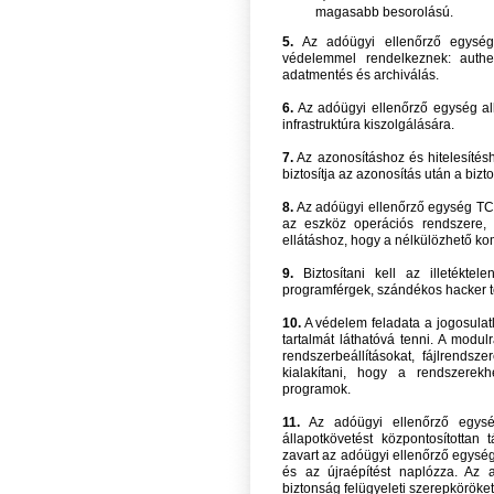
magasabb besorolású.
5.
Az adóügyi ellenőrző egység m
védelemmel rendelkeznek: authent
adatmentés és archiválás.
6.
Az adóügyi ellenőrző egység al
infrastruktúra kiszolgálására.
7.
Az azonosításhoz és hitelesítéshe
biztosítja az azonosítás után a bizto
8.
Az adóügyi ellenőrző egység TCP
az eszköz operációs rendszere, a
ellátáshoz, hogy a nélkülözhető komp
9.
Biztosítani kell az illetéktel
programférgek, szándékos hacker t
10.
A védelem feladata a jogosulatl
tartalmát láthatóvá tenni. A modul
rendszerbeállításokat, fájlrends
kialakítani, hogy a rendszerek
programok.
11.
Az adóügyi ellenőrző egység
állapotkövetést központosította
zavart az adóügyi ellenőrző egysé
és az újraépítést naplózza. Az 
biztonság felügyeleti szerepköröke