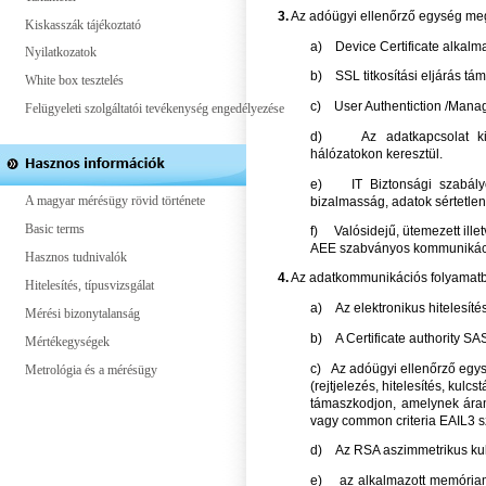
3.
Az adóügyi ellenőrző egység meg
Kiskasszák tájékoztató
a) Device Certificate alkal
Nyilatkozatok
b) SSL titkosítási eljárás tá
White box tesztelés
c) User Authentiction /Mana
Felügyeleti szolgáltatói tevékenység engedélyezése
d) Az adatkapcsolat kisz
hálózatokon keresztül.
e) IT Biztonsági szabályo
A magyar mérésügy rövid története
bizalmasság, adatok sértetle
Basic terms
f) Valósidejű, ütemezett ille
AEE szabványos kommunikác
Hasznos tudnivalók
4.
Az adatkommunikációs folyamatb
Hitelesítés, típusvizsgálat
a) Az elektronikus hitelesítés
Mérési bizonytalanság
b) A Certificate authority SAS 
Mértékegységek
c) Az adóügyi ellenőrző egys
Metrológia és a mérésügy
(rejtjelezés, hitelesítés, kul
támaszkodjon, amelynek áramk
vagy common criteria EAIL3 sz
d) Az RSA aszimmetrikus kulc
e) az alkalmazott memóriam