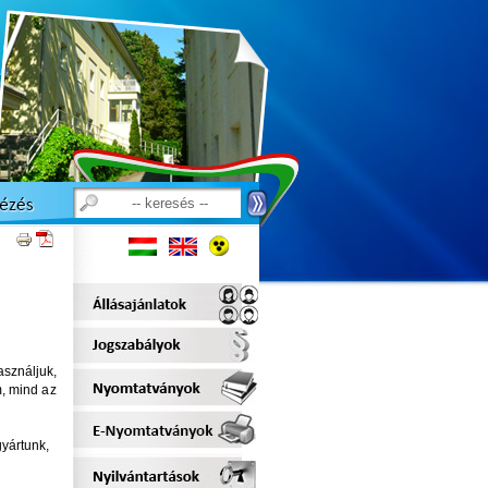
sználjuk,
m, mind az
gyártunk,