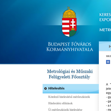
MK
A "
jel
egy
Kötelező hitelesítésű mérőeszközök
- g
- g
Hitelesítési előírások
- a
Új mérőeszközök hitelesítése
- m