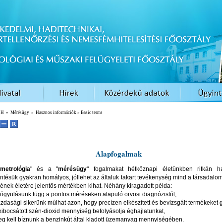
EH
»
Mérésügy
»
Hasznos információk
» Basic terms
Alapfogalmak
metrológia
" és a "
mérésügy
" fogalmakat hétköznapi életünkben ritkán ha
entésük gyakran homályos, jóllehet az általuk takart tevékenység mind a társadalo
ének életére jelentős mértékben kihat. Néhány kiragadott példa:
yógyulásunk függ a pontos méréseken alapuló orvosi diagnózistól,
azdasági sikerünk múlhat azon, hogy precízen elkészített és bevizsgált termékeket 
 kibocsátott szén-dioxid mennyiség befolyásolja éghajlatunkat,
eg kell bíznunk a benzinkút által kiadott üzemanyag mennyiségében.