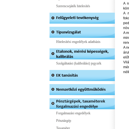
A r
Szerencsejáték hitelesítés
kör
A m
fok
ped
növ
A m
min
Hitelesítési engedélyek adatbázis
ren
A n
áru
elő
Vil
Szolgáltatási (kalibrálási) jegyzék
mér
nél
Forgalmazási engedélyek
Pénztárgép
Taxaméter