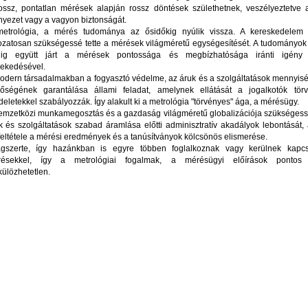
ossz, pontatlan mérések alapján rossz döntések születhetnek, veszélyeztetve a
nyezet vagy a vagyon biztonságát.
etrológia, a mérés tudománya az ősidőkig nyúlik vissza. A kereskedelem 
ozatosan szükségessé tette a mérések világméretű egységesítését. A tudományok 
ig együtt járt a mérések pontossága és megbízhatósága iránti igény
ekedésével.
odern társadalmakban a fogyasztó védelme, az áruk és a szolgáltatások mennyis
őségének garantálása állami feladat, amelynek ellátását a jogalkotók törv
deletekkel szabályozzák. Így alakult ki a metrológia "törvényes" ága, a mérésügy.
emzetközi munkamegosztás és a gazdaság világméretű globalizációja szükségessé
k és szolgáltatások szabad áramlása előtti adminisztratív akadályok lebontását
feltétele a mérési eredmények és a tanúsítványok kölcsönös elismerése.
ágszerte, így hazánkban is egyre többen foglalkoznak vagy kerülnek kapc
ésekkel, így a metrológiai fogalmak, a mérésügyi előírások pontos 
külözhetetlen.