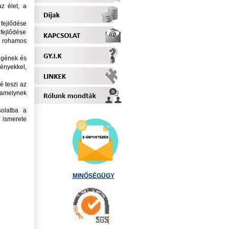
z élet, a
fejlődése
fejlődése
 rohamos
égének és
ényekkel,
 teszi az
, amelynek
solatba a
ismerete
MINŐSÉGÜGY