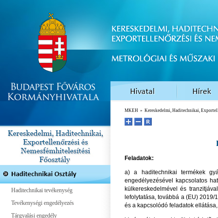
MKEH
»
Kereskedelmi, Haditechnikai, Exportel
Feladatok:
a) a haditechnikai termékek gyá
engedélyezésével kapcsolatos ható
külkereskedelmével és tranzitjáva
Haditechnikai tevékenység
lefolytatása, továbbá a (EU) 2019/
Tevékenységi engedélyezés
és a kapcsolódó feladatok ellátása
Tárgyalási engedély