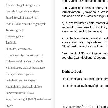
b) részvétel a szakterületet érintõ
Általános forgalmi engedélyek
c) részvétel és képviselet nemzet
Globális forgalmi engedélyek
termékkörben –, továbbá a Wasse
ellátása s a vállalt kötelezettségek
Egyedi forgalmi engedélyek
d) a szakterületet érintõ statisz
258/2012/EU r. szerinti engedélyek
valamint nemzetközi kötelezettség a
Tranzitengedély
éves beszámolók kidolgozása;
Brókerengedély
e) a haditechnikai termékek kü
szervezése és fejlesztése, t
Tanúsítás
állomásoztatásával kapcsolatos, a H
Elutasítás, visszavonás
f) részvétel a különféle fegyvere
Exportengedélyezési kritériumok
végrehajtásának ellenõrzésében.
Külkereskedelmi adatszolgáltatás
Vámeljárások, szállítás bejelentése
Elérhetőségek:
Hadiipari adatszolgáltatás
Haditechnikai külkereskedelmi üg
Letölthető nyomtatványok
Haditechnikai tevékenységi enged
Haditechnikai eszközök jelölése
Fegyverembargók listája
Vegyi harcanyagok (ML7) szabályozása
Egyéb
Rovatszerkesztő: dr. Borza László