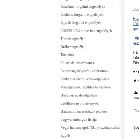
Általános forgalmi engedélyek
JO
Globális forgalmi engedélyek
Had
Egyedi forgalmi engedélyek
kül
nyi
258/2012/EU r. szerinti engedélyek
Táj
Tranzitengedély
rés
Brókerengedély
Ha 
Tanúsítás
inf
Főv
Elutasítás, visszavonás
Exportengedélyezési kritériumok
Az 
Külkereskedelmi adatszolgáltatás
A 
Vámeljárások, szállítás bejelentése
dr.
Hadiipari adatszolgáltatás
osz
Letölthető nyomtatványok
Te
Haditechnikai eszközök jelölése
Fegyverembargók listája
Vegyi harcanyagok (ML7) szabályozása
Gö
Egyéb