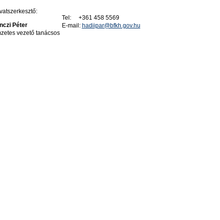
atszerkesztő:
Tel: +361 458 5569
nczi Péter
E-mail:
hadiipar@bfkh.gov.hu
zetes vezető tanácsos