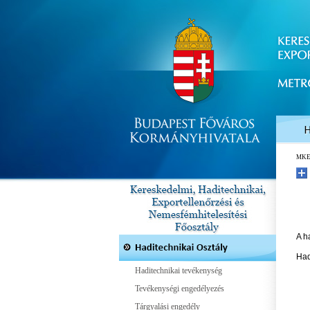
MK
A h
Had
Haditechnikai tevékenység
Tevékenységi engedélyezés
Tárgyalási engedély