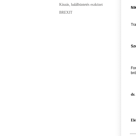
Kínzás, halálbüntetés eszközei
Nik
BREXIT
Tra
Sz
For
br
dr.
Ele