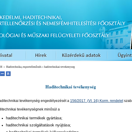
EH
»
Haditechnika, exportellenőrzés
» haditechnikai-tevekenyseg
Haditechnikai tevékenység
aditechnikai tevékenység engedélyezését a
156/2017. (VI. 16) Korm. rendelet
szab
itechnikai tevékenységnek minősül a
haditechnikai termékek gyártása;
haditechnikai szolgáltatások nyújtása;