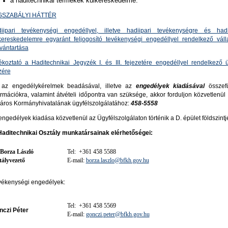
a haditechnikai termékek külkereskedelme.
GSZABÁLYI HÁTTÉR
iipari tevékenységi engedéllyel, illetve hadiipari tevékenységre és hadi
kereskedelemre egyaránt feljogosító tevékenységi engedéllyel rendelkező váll
lvántartása
ékoztató a Haditechnikai Jegyzék I. és III. fejezetére engedéllyel rendelkező 
zére
az engedélykérelmek beadásával, illetve az
engedélyek kiadásával
össze
ormációkra, valamint átvételi időpontra van szüksége, akkor forduljon közvetlenü
áros Kormányhivatalának ügyfélszolgálatához:
458-5558
engedélyek kiadása közvetlenül az Ügyfélszolgálaton történik a D. épület földszintj
Haditechnikai Osztály munkatársainak elérhetőségei:
 Borza László
Tel: +361 458 5588
tályvezető
E-mail:
borza.laszlo@bfkh.gov.hu
vékenységi engedélyek:
Tel: +361 458 5569
nczi Péter
E-mail:
gonczi.peter@bfkh.gov.hu