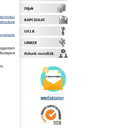
technikai
alkozások
ügyfeleink
függésben
l Budapest
én.
MINŐSÉGÜGY