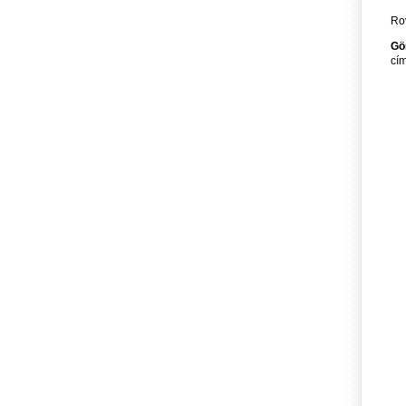
Rov
Gö
cím