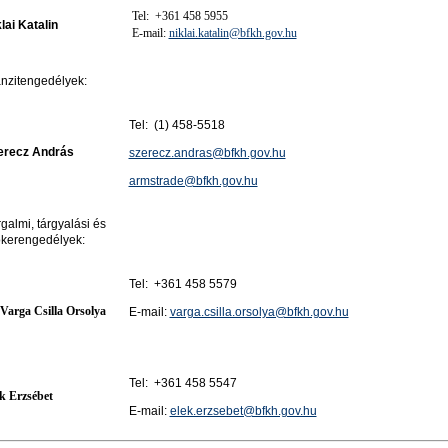
Tel: +361 458 5955
lai Katalin
E-mail:
niklai.katalin@bfkh.gov.hu
nzitengedélyek:
Tel: (1) 458-5518
erecz András
szerecz.andras@bfkh.gov.hu
armstrade@bfkh.gov.hu
galmi, tárgyalási és
ókerengedélyek:
Tel: +361 458 5579
 Varga Csilla Orsolya
E-mail:
varga.csilla.orsolya@bfkh.gov.hu
Tel: +361 458 5547
k Erzsébet
E-mail:
elek.erzsebet@bfkh.gov.hu