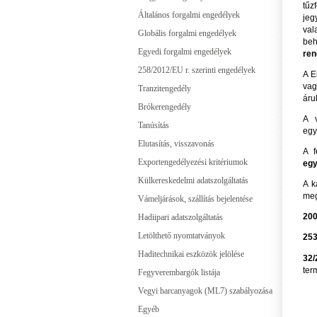
tűz
Általános forgalmi engedélyek
jeg
val
Globális forgalmi engedélyek
beh
Egyedi forgalmi engedélyek
ren
258/2012/EU r. szerinti engedélyek
A E
vag
Tranzitengedély
áru
Brókerengedély
A v
Tanúsítás
egy
Elutasítás, visszavonás
A f
Exportengedélyezési kritériumok
egy
Külkereskedelmi adatszolgáltatás
A k
meg
Vámeljárások, szállítás bejelentése
200
Hadiipari adatszolgáltatás
Letölthető nyomtatványok
253
Haditechnikai eszközök jelölése
32/
ter
Fegyverembargók listája
Vegyi harcanyagok (ML7) szabályozása
Egyéb