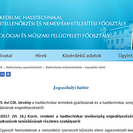
EH
»
Haditechnika, exportellenőrzés
»
Haditechnikai külkereskedelem
» Jogszabályi háttér
Jogszabályi háttér
05.
évi CIX. törvény
a haditechnikai termékek gyártásának és a haditechnikai szol
jtásának engedélyezéséről;
/2017. (VI. 16.) Korm. rendelet a haditechnikai tevékenyég engedélyezés
lalkozások tanúsításának részletes szabályairól
Egyesült Nemzeteknek a nemzetközi szervezett bűnözés elleni egyezményét kieg