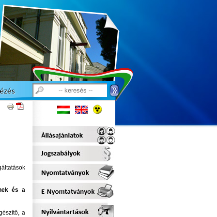
gáltatások
ének és a
észítő, a