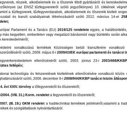
fegyverek, részeik, alkotóelemeik és a lőszerek tiltott gyártásáról és kereskedelm
yzőkönyve (az ENSZ tűzfegyverekről szóló jegyzőkönyve) 10. cikkének végreha
amint a tűzfegyverek, tűzfegyverdarabok, alkotóelemeik és lőszereik kiviteli enge
ozatali és tranzit szabályainak létrehozásáról szóló 2012. március 14-ei
258
delet;
urópai Parlament és a Tanács (EU)
2019/125 rendelete
egyes, a halálbüntetés,
y más kegyetlen, embertelen vagy megalázó bánásmód vagy büntetés során alk
k kereskedelméről;
édelmi vonatkozású termékek Közösségen belüli transzferére vonatkozó f
szerűsítéséről szóló, 2009. május 6-i
2009/43/EK európai parlamenti és tanácsi i
egyverkereskedelem ellenőrzéséről szóló, 2003. június 23-i
2003/468/KKBP
üttes fellépés;
atonai technológia és felszerelések kivitelének ellenőrzésére vonatkozó közös 
határozásáról szóló, 2008. december 8-i
2008/944/KKBP tanácsi közös álláspon
4. évi XXIV. törvény
a lőfegyverekről és lőszerekről;
/2004. (VIII. 31.) Korm. rendelet
a fegyverekről és lőszerekről;
2007. (III. 19.) GKM rendelet
a haditechnikai termékek jelöléséről,valamint a had
mékek és szolgáltatások nyilvántartásáról.