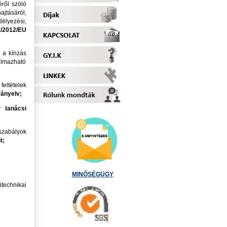
éről szóló
jtásáról,
délyezési,
/2012/EU
 a kínzás
almazható
eltételek
rányelv;
 tanácsi
szabályok
t;
MINŐSÉGÜGY
itechnikai