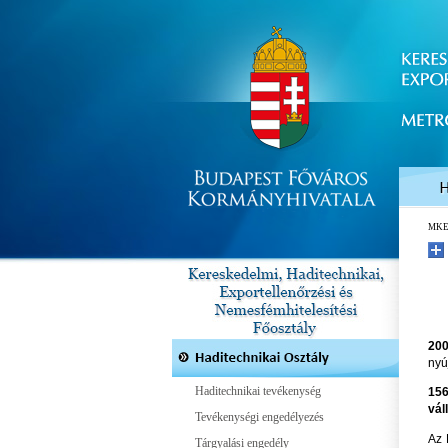
MK
20
nyú
Haditechnikai tevékenység
156
vál
Tevékenységi engedélyezés
Az 
Tárgyalási engedély