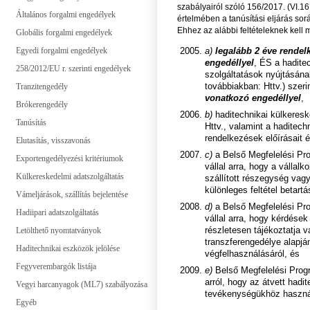
szabályairól szóló 156/2017. (VI.16
Általános forgalmi engedélyek
értelmében a tanúsítási eljárás so
Ehhez az alábbi feltételeknek kell m
Globális forgalmi engedélyek
Egyedi forgalmi engedélyek
a)
legalább 2 éve rendel
engedéllyel
, ÉS a hadite
258/2012/EU r. szerinti engedélyek
szolgáltatások nyújtásána
Tranzitengedély
továbbiakban: Httv.) szeri
vonatkozó engedéllyel
,
Brókerengedély
b)
haditechnikai külkeres
Tanúsítás
Httv., valamint a haditec
rendelkezések előírásait 
Elutasítás, visszavonás
c)
a Belső Megfelelési Pro
Exportengedélyezési kritériumok
vállal arra, hogy a válla
Külkereskedelmi adatszolgáltatás
szállított részegység vag
különleges feltétel betar
Vámeljárások, szállítás bejelentése
d)
a Belső Megfelelési Pro
Hadiipari adatszolgáltatás
vállal arra, hogy kérdések
Letölthető nyomtatványok
részletesen tájékoztatja v
transzferengedélye alapjá
Haditechnikai eszközök jelölése
végfelhasználásáról, és
Fegyverembargók listája
e)
Belső Megfelelési Progr
arról, hogy az átvett had
Vegyi harcanyagok (ML7) szabályozása
tevékenységükhöz használ
Egyéb