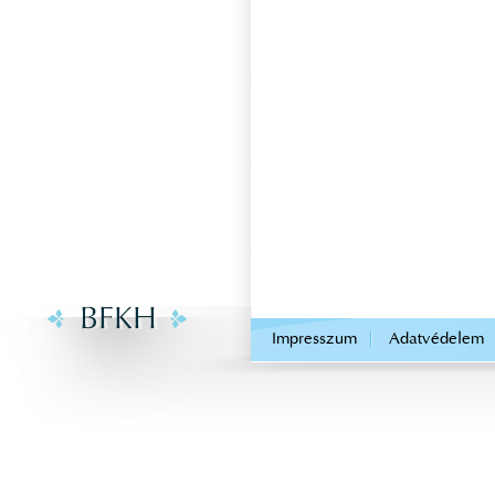
.
Impresszum
Adatvédelem