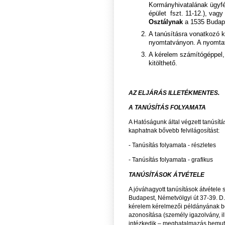
Kormányhivatalának ügyfé
épület fszt. 11-12.), vagy
Osztálynak
a 1535 Budap
A tanúsításra vonatkozó 
nyomtatványon. A nyomta
A kérelem számítógéppel, í
kitölthető.
AZ ELJÁRÁS ILLETÉKMENTES.
A TANÚSÍTÁS FOLYAMATA
A Hatóságunk által végzett tanúsítá
kaphatnak bővebb felvilágosítást:
- Tanúsítás folyamata - részletes
- Tanúsítás folyamata - grafikus
TANÚSÍTÁSOK ÁTVÉTELE
A jóváhagyott tanúsítások átvétele
Budapest, Németvölgyi út 37-39. D. 
kérelem kérelmezői példányának b
azonosítása (személy igazolvány, i
intézkedik – meghatalmazás bemut