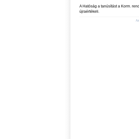
A Hatóság a tanúsítást a Korm. rend
újraértékeli.
Az