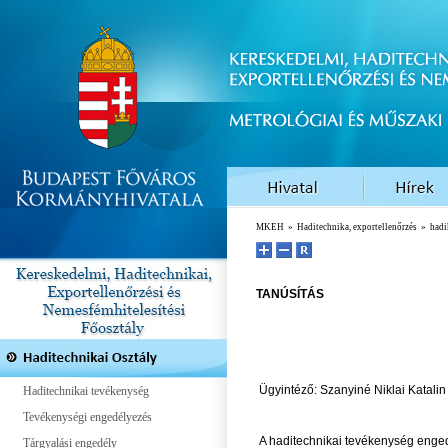
MKEH
»
Haditechnika, exportellenőrzés
»
hadi
TANÚSÍTÁS
Ügyintéző: Szanyiné Niklai Katalin
Haditechnikai tevékenység
Tevékenységi engedélyezés
A haditechnikai tevékenység enged
Tárgyalási engedély