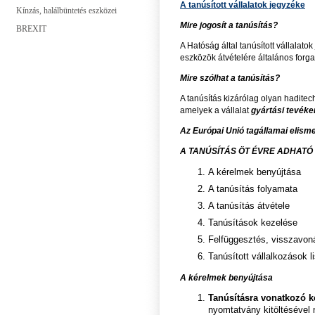
A tanúsított vállalatok jegyzéke
Kínzás, halálbüntetés eszközei
Mire jogosít a tanúsítás?
BREXIT
A Hatóság által tanúsított vállalat
eszközök átvételére általános forg
Mire szólhat a tanúsítás?
A tanúsítás kizárólag olyan haditec
amelyek a vállalat
gyártási tevék
Az Európai Unió tagállamai elismer
A TANÚSÍTÁS ÖT ÉVRE ADHATÓ
A kérelmek benyújtása
A tanúsítás folyamata
A tanúsítás átvétele
Tanúsítások kezelése
Felfüggesztés, visszavon
Tanúsított vállalkozások li
A kérelmek benyújtása
Tanúsításra vonatkozó 
nyomtatvány kitöltésével 