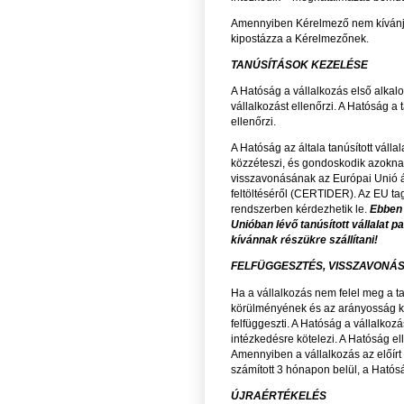
Amennyiben Kérelmező nem kívánja
kipostázza a Kérelmezőnek.
TANÚSÍTÁSOK KEZELÉSE
A Hatóság a vállalkozás első alkalo
vállalkozást ellenőrzi. A Hatóság a
ellenőrzi.
A Hatóság az általa tanúsított váll
közzéteszi, és gondoskodik azoknak
visszavonásának az Európai Unió ált
feltöltéséről (CERTIDER). Az EU tag
rendszerben kérdezhetik le.
Ebben 
Unióban lévő tanúsított vállalat 
kívánnak részükre szállítani!
FELFÜGGESZTÉS, VISSZAVONÁ
Ha a vállalkozás nem felel meg a ta
körülményének és az arányosság kö
felfüggeszti. A Hatóság a vállalkoz
intézkedésre kötelezi. A Hatóság el
Amennyiben a vállalkozás az előírt
számított 3 hónapon belül, a Hatósá
ÚJRAÉRTÉKELÉS