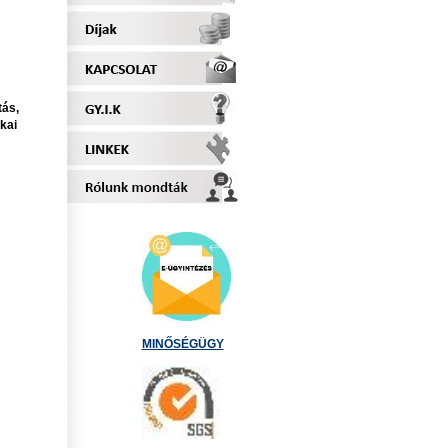
tás,
kai
MINŐSÉGÜGY