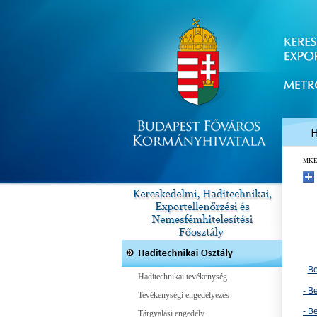
MK
-
Be
Haditechnikai tevékenység
- B
Tevékenységi engedélyezés
- B
Tárgyalási engedély