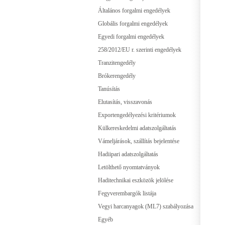
Általános forgalmi engedélyek
Globális forgalmi engedélyek
Egyedi forgalmi engedélyek
258/2012/EU r. szerinti engedélyek
Tranzitengedély
Brókerengedély
Tanúsítás
Elutasítás, visszavonás
Exportengedélyezési kritériumok
Külkereskedelmi adatszolgáltatás
Vámeljárások, szállítás bejelentése
Hadiipari adatszolgáltatás
Letölthető nyomtatványok
Haditechnikai eszközök jelölése
Fegyverembargók listája
Vegyi harcanyagok (ML7) szabályozása
Egyéb