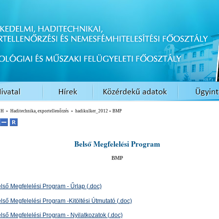
EH
»
Haditechnika, exportellenőrzés
»
hadikulker_2012
» BMP
Belső Megfelelési Program
BMP
lső Megfelelési Program - Űrlap (.doc)
első Megfelelési Program -Kitöltési Útmutató (.doc)
első Megfelelési Program - Nyilatkozatok (.doc)