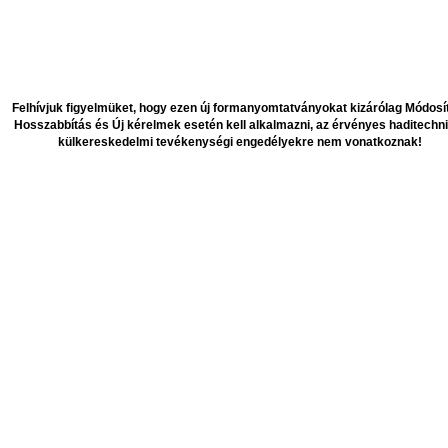
Felhívjuk figyelmüket, hogy ezen új formanyomtatványokat kizárólag Módosí
Hosszabbítás és Új kérelmek esetén kell alkalmazni, az érvényes haditechni
külkereskedelmi tevékenységi engedélyekre nem vonatkoznak!