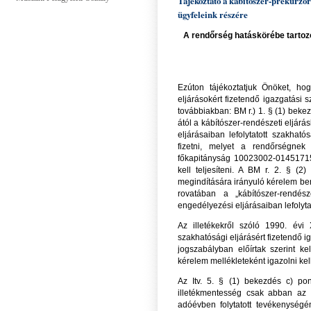
Tájékoztató a kábítószer-prekurzor
ügyfeleink részére
A rendőrség hatáskörébe tartozó
Ezúton tájékoztatjuk Önöket, hog
eljárásokért fizetendő igazgatási s
továbbiakban: BM r.) 1. § (1) bekez
ától a kábítószer-rendészeti eljár
eljárásaiban lefolytatott szakhatós
fizetni, melyet a rendőrségnek
főkapitányság 10023002-01451715
kell teljesíteni. A BM r. 2. § (2
megindítására irányuló kérelem ben
rovatában a „kábítószer-rendész
engedélyezési eljárásaiban lefolytat
Az illetékekről szóló 1990. évi 
szakhatósági eljárásért fizetendő ig
jogszabályban előírtak szerint ke
kérelem mellékleteként igazolni kell
Az Itv. 5. § (1) bekezdés c) pon
illetékmentesség csak abban az 
adóévben folytatott tevékenységé