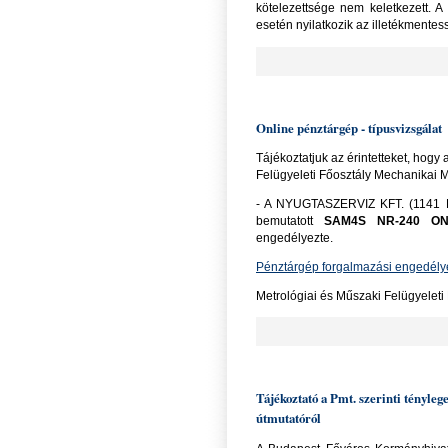
kötelezettsége nem keletkezett. 
esetén nyilatkozik az illetékmentess
Online pénztárgép - típusvizsgálat
Tájékoztatjuk az érintetteket, hog
Felügyeleti Főosztály Mechanikai 
- A NYUGTASZERVIZ KFT. (1141 B
bemutatott
SAM4S NR-240 O
engedélyezte.
Pénztárgép forgalmazási engedély
Metrológiai és Műszaki Felügyeleti
Tájékoztató a Pmt. szerinti tényleg
útmutatóról