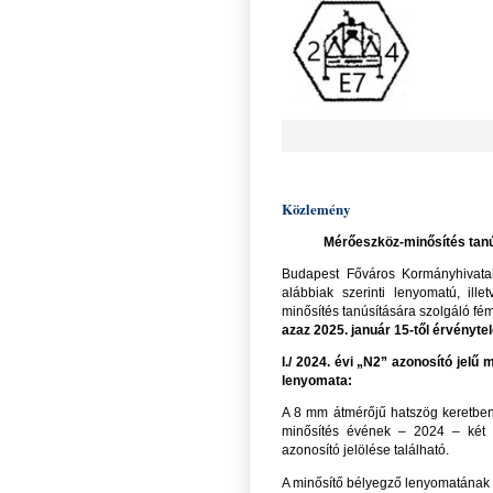
Közlemény
Mérőeszköz-minősítés tanú
Budapest Főváros Kormányhivatala
alábbiak szerinti lenyomatú, ill
minősítés tanúsítására szolgáló fé
azaz 2025. január 15-től érvényte
I./ 2024. évi „N2” azonosító jel
lenyomata:
A 8 mm átmérőjű hatszög keretben 
minősítés évének – 2024 – két u
azonosító jelölése található.
A minősítő bélyegző lenyomatának r