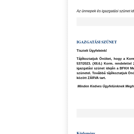
Az ünnepek és igazgatási szünet i
IGAZGATÁSI SZÜNET
Tisztelt Ügyfeleink!
Tájékoztatjuk Önöket, hogy a Kormá
537/2023. (XII.6.) Korm. rendelettel
igazgatási szünet idején
a BFKH Met
szünetel. Továbbá tájékoztatjuk Önö
között ZÁRVA tart.
Minden Kedves Ügyfelünknek Meghit
Közlemény