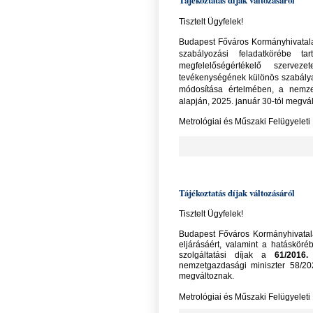
Tájékoztatás díjak változásáról
Tisztelt Ügyfelek!
Budapest Főváros Kormányhivatala 
szabályozási feladatkörébe ta
megfelelőségértékelő szerveze
tevékenységének különös szabályai
módosítása értelmében, a nemzet
alapján, 2025. január 30-tól megvá
Metrológiai és Műszaki Felügyeleti
Tájékoztatás díjak változásáról
Tisztelt Ügyfelek!
Budapest Főváros Kormányhivatala
eljárásáért, valamint a hatásköréb
szolgáltatási díjak a
61/2016.
nemzetgazdasági miniszter 58/202
megváltoznak.
Metrológiai és Műszaki Felügyeleti