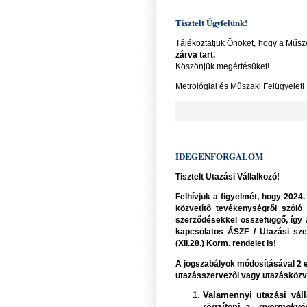
Tisztelt Ügyfelünk!
Tájékoztatjuk Önöket, hogy a Műsz
zárva tart.
Köszönjük megértésüket!
Metrológiai és Műszaki Felügyeleti
IDEGENFORGALOM
Tisztelt Utazási Vállalkozó!
Felhívjuk a figyelmét, hogy 2024
közvetítő tevékenységről szóló 
szerződésekkel összefüggő, így 
kapcsolatos ÁSZF / Utazási sze
(XII.28.) Korm. rendelet is!
A jogszabályok módosításával 2 
utazásszervezői vagy utazásközve
Valamennyi utazási váll