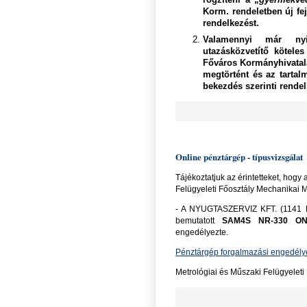
rögzíteni a „
gyermekvé
Korm. rendeletben új fej
rendelkezést.
Valamennyi már nyil
utazásközvetítő kötele
Főváros Kormányhivatala
megtörtént és az tartalm
bekezdés szerinti rendel
Online pénztárgép - típusvizsgálat
Tájékoztatjuk az érintetteket, hog
Felügyeleti Főosztály Mechanikai 
- A NYUGTASZERVIZ KFT. (1141 B
bemutatott
SAM4S NR-330 O
engedélyezte.
Pénztárgép forgalmazási engedély
Metrológiai és Műszaki Felügyeleti