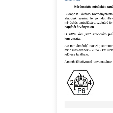
Mérőeszköz-minősítés tanús
Budapest Főváros Kormányhivatala
alábbiak szerinti lenyomatú, ill
minősítés tanúsítására szolgáló fé
napjától érvénytelen
.
I./ 2024. évi „P6” azonosító je
lenyomata:
A 8 mm átmérőjű hatszög keretben 
minősítés évének – 2024 – két utol
jelölése található.
A minősítő bélyegző lenyomatának r