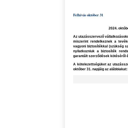
Felhívás október 31
2024. októbe
Az utazásszervező vállalkozásokna
miszerint rendelkeznek a tevé
vagyoni biztosítékkal (szükség sze
nyilatkozniuk a biztosíték rend
garantált szerződések kötéséről és
A kötelezettségüket az utazássze
október 31. napjáig az alábbiakat: