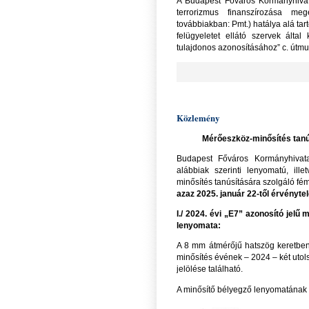
A Budapest Főváros Kormányhivat
terrorizmus finanszírozása me
továbbiakban: Pmt.) hatálya alá tart
felügyeletet ellátó szervek által
tulajdonos azonosításához” c. útmu
Közlemény
Mérőeszköz-minősítés tanús
Budapest Főváros Kormányhivatal
alábbiak szerinti lenyomatú, ill
minősítés tanúsítására szolgáló fé
azaz 2025. január 22-től érvényte
I./ 2024. évi „E7” azonosító jel
lenyomata:
A 8 mm átmérőjű hatszög keretben 
minősítés évének – 2024 – két utol
jelölése található.
A minősítő bélyegző lenyomatának r