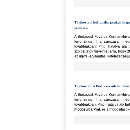
Tájékoztató kulturális javakat forg
számára.
A Budapest Főváros Kormányhivat
terrorizmus finanszírozása me
továbbiakban: Pmt.) hatálya alá t
szolgáltatók figyelmét arra, hogy
2
az ügyfél-átvilágítási kötelezettségg
Tájékoztató a Pmt. szerinti mintas
A Budapest Főváros Kormányhivat
terrorizmus finanszírozása me
továbbiakban: Pmt.) hatálya alá tar
módosult a Pmt.
és a módosítások a