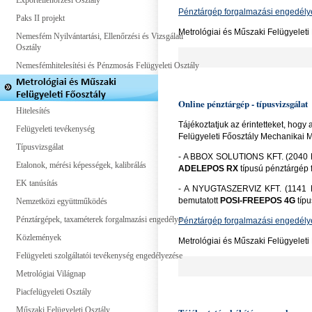
Exportellenőrzési Osztály
Pénztárgép forgalmazási engedély
Paks II projekt
Metrológiai és Műszaki Felügyeleti
Nemesfém Nyilvántartási, Ellenőrzési és Vizsgálati
Osztály
Nemesfémhitelesítési és Pénzmosás Felügyeleti Osztály
Online pénztárgép - típusvizsgálat
Hitelesítés
Tájékoztatjuk az érintetteket, hog
Felügyeleti tevékenység
Felügyeleti Főosztály Mechanikai 
Típusvizsgálat
- A BBOX SOLUTIONS KFT. (2040 B
Etalonok, mérési képességek, kalibrálás
ADELEPOS RX
típusú pénztárgép
EK tanúsítás
- A NYUGTASZERVIZ KFT. (1141 B
bemutatott
POSI-FREEPOS 4G
típ
Nemzetközi együttműködés
Pénztárgépek, taxaméterek forgalmazási engedélye
Pénztárgép forgalmazási engedély
Közlemények
Metrológiai és Műszaki Felügyeleti
Felügyeleti szolgáltatói tevékenység engedélyezése
Metrológiai Világnap
Piacfelügyeleti Osztály
Műszaki Felügyeleti Osztály