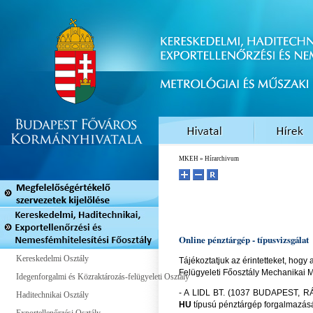
MKEH
» Hírarchivum
Online pénztárgép - típusvizsgálat
Kereskedelmi Osztály
Tájékoztatjuk az érintetteket, hog
Felügyeleti Főosztály Mechanikai 
Idegenforgalmi és Közraktározás-felügyeleti Osztály
- A LIDL BT. (1037 BUDAPEST, RÁD
Haditechnikai Osztály
HU
típusú pénztárgép forgalmazás