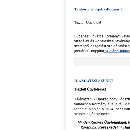
Tájékoztatás díjak változásáról
Tisztelt Ügyfelek!
Budapest Főváros Kormányhivatala 
vizsgálati és –hitelesítési tevéken
fizetendő igazgatási szolgáltatási d
január 30. napjától
az alábbi tábláz
IGAZGATÁSI SZÜNET
Tisztelt Ügyfeleink!
Tájékoztatjuk Önöket, hogy Főos
valamint a Kormány által a téli iga
rendelet alapján a
2024. december
szünet idején szünetel.
Minden Kedves Ügyfelünknek Me
Kívánunk! Kereskedelmi, Hadi