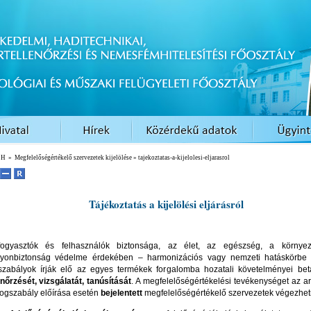
EH
»
Megfelelőségértékelő szervezetek kijelölése
» tajekoztatas-a-kijelolesi-eljarasrol
Tájékoztatás
a kijelölési eljárásról
ogyasztók és felhasználók biztonsága, az élet, az egészség, a környe
yonbiztonság védelme érdekében – harmonizációs vagy nemzeti hatáskörbe 
szabályok írják elő az egyes termékek forgalomba hozatali követelményei bet
enőrzését, vizsgálatát, tanúsítását
. A megfelelőségértékelési tevékenységet az a
jogszabály előírása esetén
bejelentett
megfelelőségértékelő szervezetek végezhet