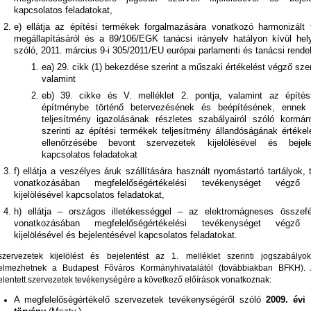
kapcsolatos feladatokat,
e) ellátja az építési termékek forgalmazására vonatkozó harmonizált f
megállapításáról és a 89/106/EGK tanácsi irányelv hatályon kívül hel
szóló, 2011. március 9-i 305/2011/EU európai parlamenti és tanácsi rendel
ea) 29. cikk (1) bekezdése szerint a műszaki értékelést végző sze
valamint
eb) 39. cikke és V. melléklet 2. pontja, valamint az építés
építménybe történő betervezésének és beépítésének, ennek
teljesítmény igazolásának részletes szabályairól szóló kormán
szerinti az építési termékek teljesítmény állandóságának értéke
ellenőrzésébe bevont szervezetek kijelölésével és bejele
kapcsolatos feladatokat
f) ellátja a veszélyes áruk szállítására használt nyomástartó tartályok, 
vonatkozásában megfelelőségértékelési tevékenységet végző 
kijelölésével kapcsolatos feladatokat,
h) ellátja – országos illetékességgel – az elektromágneses összefé
vonatkozásában megfelelőségértékelési tevékenységet végző 
kijelölésével és bejelentésével kapcsolatos feladatokat.
zervezetek kijelölést és bejelentést az 1. melléklet szerinti jogszabályo
elmezhetnek a Budapest Főváros Kormányhivatalától (továbbiakban BFKH). A 
elentett szervezetek tevékenységére a következő előírások vonatkoznak:
A megfelelőségértékelő szervezetek tevékenységéről szóló
2009. évi 