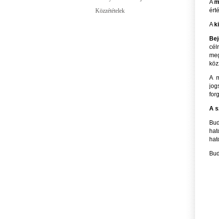
A
m
ért
Közzétételek
A
k
Bej
cél
meg
közz
A m
jog
for
A s
Bud
hat
hat
Bud