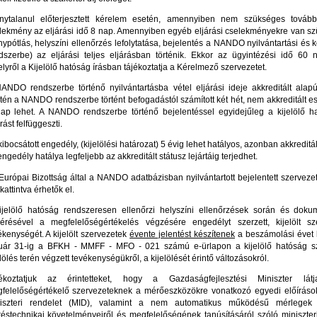
nytalanul előterjesztett kérelem esetén, amennyiben nem szükséges további
lekmény az eljárási idő 8 nap. Amennyiben egyéb eljárási cselekményekre van sz
nypótlás, helyszíni ellenőrzés lefolytatása, bejelentés a NANDO nyilvántartási és k
dszerbe) az eljárási teljes eljárásban történik. Ekkor az ügyintézési idő 60 n
lyről a Kijelölő hatóság írásban tájékoztatja a Kérelmező szervezetet.
ANDO rendszerbe történő nyilvántartásba vétel eljárási ideje akkreditált alap
tén a NANDO rendszerbe történt befogadástól számított két hét, nem akkreditált e
ap lehet. A NANDO rendszerbe történő bejelentéssel egyidejűleg a kijelölő h
rást felfüggeszti.
kibocsátott engedély, (kijelölési határozat) 5 évig lehet hatályos, azonban akkreditá
engedély hatálya legfeljebb az akkreditált státusz lejártáig terjedhet.
Európai Bizottság által a NANDO adatbázisban nyilvántartott bejelentett szerveze
kattintva érhetők el.
ijelölő hatóság rendszeresen ellenőrzi helyszíni ellenőrzések során és dok
érésével a megfelelőségértékelés végzésére engedélyt szerzett, kijelölt sz
ékenységét. A kijelölt szervezetek
évente jelentést készítenek
a beszámolási évet 
uár 31-ig a BFKH - MMFF - MFO - 021 számú e-ürlapon a kijelölő hatóság 
elölés terén végzett tevékenységükről, a kijelölését érintő változásokról.
ékoztatjuk az érintetteket, hogy a Gazdaságfejlesztési Miniszter lá
felelőségértékelő szervezeteknek a mérőeszközökre vonatkozó egyedi előírások
iszteri rendelet (MID), valamint a nem automatikus működésű mérlegek
éstechnikai követelményeiről és megfelelőségének tanúsításáról szóló miniszter