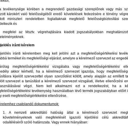
méktől,
a tevékenysége körében a megrendelő gazdasági szereplőnek vagy más sz
zott károkért való felelősségéből eredő követelések fedezésére e törvény végre
dott miniszteri rendeletben foglaltaknak megfelelő felelősségbiztosítási sze
delkezik és
megfelel az Msztv. végrehajtására kiadott jogszabályokban meghatározot
etelményeknek.
ijelölés iránti kérelem
ijelölés iránti kérelemben meg kell jelölni azt a megfelelőségértékelési tevék
ábbá terméket és megfelelőségi eljárást, amelyre a kérelmező szervezet az engedély
árólag megfelelőségértékelési vizsgálatra vagy megfelelőségértékelési ell
edély akkor kérhető, ha a kérelmező szervezet igazolja, hogy megfelelőségé
úsításra kijelölt szervezettel olyan szerződést kötött, amely alapján az említett t
elölt szervezet a tanúsítást a kérelmező szervezet vizsgálati, illetve ellenőrzési 
használásával végzi. Nem kell alkalmazni ezt a rendelkezést, ha a kér
felelőségértékelési tevékenység használatban lévő termék jogszabályban előírt 
y eseti megfelelőségértékelési ellenőrzése.
érelemhez csatolandó dokumentumok:
1. A nemzeti akkreditáló hatóság által a kérelmező szervezet megha
követelményeknek való megfelelését igazoló kijelölési célú akkreditál
odaítéléséről szóló határozata. Vagy ennek hiányában: