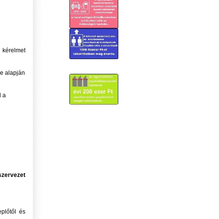
 kérelmet
se alapján
l a
szervezet
plőtől és