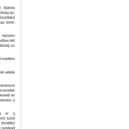
 eljárási
ükség (pl.
özzétételi
ap lehet,
ú kérelem
setben két
atóság az
lt esetben
tek adatai
umentumok
ervezetek
követő év
számára a
tja el a
ról szóló
 (NAWID)
i rendelet