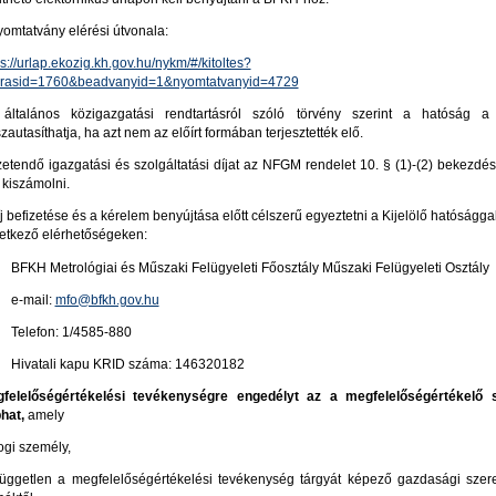
yomtatvány elérési útvonala:
ps://urlap.ekozig.kh.gov.hu/nykm/#/kitoltes?
arasid=1760&beadvanyid=1&nyomtatvanyid=4729
általános közigazgatási rendtartásról szóló törvény szerint a hatóság a
szautasíthatja, ha azt nem az előírt formában terjesztették elő.
izetendő igazgatási és szolgáltatási díjat az NFGM rendelet 10. § (1)-(2) bekezdé
l kiszámolni.
íj befizetése és a kérelem benyújtása előtt célszerű egyeztetni a Kijelölő hatóságga
etkező elérhetőségeken:
BFKH Metrológiai és Műszaki Felügyeleti Főosztály Műszaki Felügyeleti Osztály
e-mail:
mfo@bfkh.gov.hu
Telefon: 1/4585-880
Hivatali kapu KRID száma: 146320182
felelőségértékelési tevékenységre engedélyt az a megfelelőségértékelő 
hat,
amely
jogi személy,
független a megfelelőségértékelési tevékenység tárgyát képező gazdasági szere