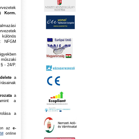
ervezetek
.) Korm.
galmazási
rvezetek
 különös
an: NFGM
ügyekben
s műszaki
 § - 24/P.
ndelete
a
írásainak
ározata
a
lamint a
rolása a
apon az
e-
EM
online