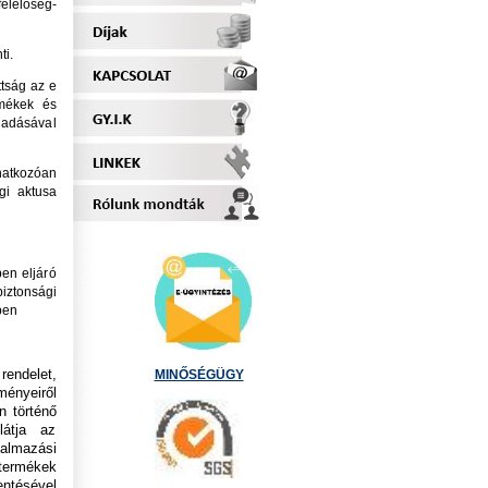
felelőség-
i.
ttság az e
ermékek és
gadásával
natkozóan
gi aktusa
en eljáró
iztonsági
ben
MINŐSÉGÜGY
rendelet,
ményeiről
n történő
látja az
galmazási
termékek
ntésével