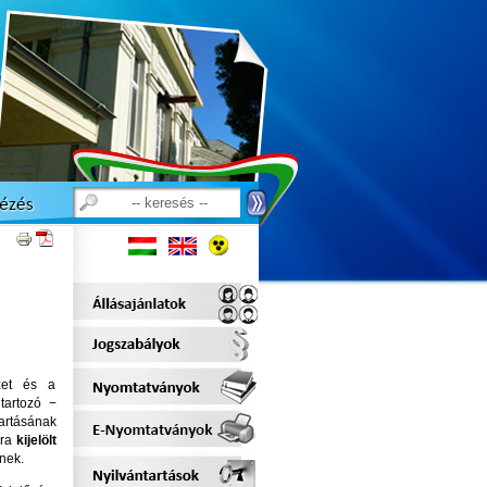
zet és a
tartozó −
artásának
rra
kijelölt
nek.