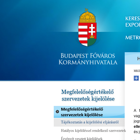
MK
A f
vag
jog
Tájékoztatás a kijelölési eljárásról
ell
Hatályos kijelöléssel rendelkező szervezetek
és 
Érvényét vesztett kijelölések