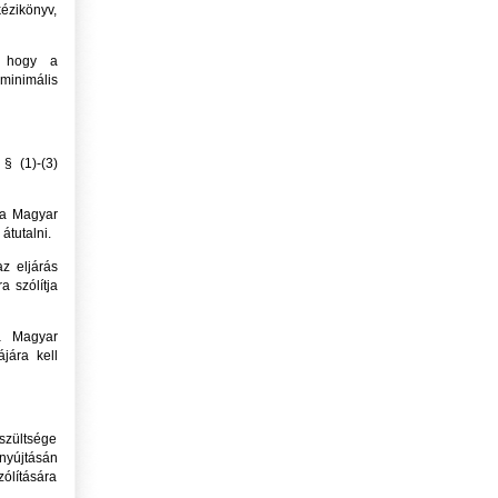
kézikönyv,
, hogy a
 minimális
§ (1)-(3)
 a Magyar
tutalni.
z eljárás
a szólítja
a Magyar
jára kell
szültsége
enyújtásán
zólítására