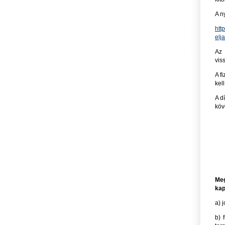
A n
htt
elj
Az 
vis
A f
kel
A d
köv
Meg
kap
a) 
b) 