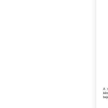
A s
kér
bej