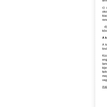
ter
c) 
oko
kia
ren
d) 
köv
A k
A k
tov
Kiz
eng
tan
kij
fel
meg
vag
A k