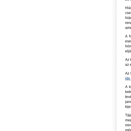
Hiá
cse
hiá
ren
ame
A N
ese
hón
eljá
Az 
az 
Az 
ide
A k
bek
tev
jan
kij
Táj
meg
min
mér