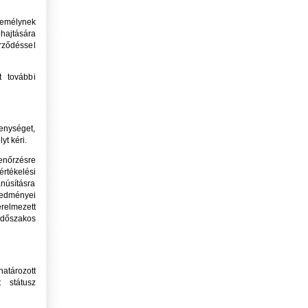
emélynek
hajtására
rződéssel
t további
enységet,
t kéri.
enőrzésre
rtékelési
anúsításra
eredményei
elmezett
időszakos
tározott
t státusz