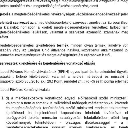
egfelelőségértékelési tevékenység
a megfelelőségértékelési vizsgálatot, a meg
ékelési tanúsítást és a megfelelőségértékelési ellenőrzést jelenti.
ijelölés
a megfelelőségértékelési tevékenységek végzésének engedélyezését jelent
elentett szervezet
az a megfelelőségértékelő szervezet, amelyet az Európai Bizo
ra kialakított honlapon a kijelölt megfelelőségértékelési területhez tartozó t
felelőségértékelési eljárások, valamint a szervezet azonosító számának me
étett.
egfelelőségértékelés tekintetében
termék
minden olyan termék, amelyre vo
szabály vagy az Európai Unió általános hatályú, közvetlenül alkalmazandó jo
galmazási követelményeket és megfelelőségértékelési eljárásokat ír elő.
zervezetek kijelölésére és bejelentésére vonatkozó eljárás
apest Főváros Kormányhivatalának (BFKH) egyes ipari és kereskedelmi ügyekb
óságként történő kijelöléséről, valamint a területi mérésügyi és műszaki b
óságokról szóló 365/2016. (XI. 29.) Korm. rendelet 24. § (d)-(f) és h) pontja értelmé
apest Főváros Kormányhivatala
d) a mérőeszközökre vonatkozó egyedi előírásokról szóló miniszteri 
valamint a nem automatikus működésű mérlegek méréstechnikai követel
és megfelelőségének tanúsításáról szóló miniszteri rendelet tekintetébe
kijelöléssel és bejelentéssel kapcsolatos feladatok kivételével el
iparügyekért felelős miniszter szabályozási feladatkörében előírt for
követelmények tekintetében - országos illetékességgel – a 
megfelelőségértékelésére jogosult szervek kijelölésével és bejele