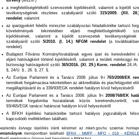
törvény
(Msztv.)
a megfelelőségértékelő szervezetek kijelöléséről, valamint a kijelölt sz
tevékenységének részletes szabályairól szóló
315/2009. (XII. 28
rendelet
, valamint
az iparügyekért felelős miniszter szabályozási feladatkörébe tartozó for
követelmények tekintetében eljáró megfelelőségértékelő sze
kijelölésének, valamint a kijelölt szervezetek tevékenységének
szabályairól szóló
5/2010. (I. 14.) NFGM rendelet
(a továbbiakb
rendelet).
Budapest Főváros Kormányhivatalának egyes ipari és kereskedelmi 
eljáró hatóságként történő kijelöléséről, valamint a területi mérésügyi é
biztonsági hatóságokról szóló
365/2016. (XI. 29.) Korm. rendelet
24./A.
§, 24/U. §., 26. §, 27. §.
Az Európai Parlament és a Tanács 2008. július 9-i
765/2008/EK re
termékek forgalmazása tekintetében az akkreditálás és piacfelügyelet elő
megállapításáról és a 339/93/EGK rendelet hatályon kívül helyezéséről
Az Európai Parlament és a Tanács 2008. július 9-i
2008/768/EK hat
termékek forgalomba hozatalának közös keretrendszeréről, va
93/465/EGK tanácsi határozat hatályon kívül helyezéséről
A BFKH kijelölési hatáskörébe tartozó hatályos jogszabályok felso
kapcsolódó mellékletben található.
ejelentés és/vagy kijelölés iránti kérelmet az mkeh.gov.hu szakmai honl
omtatványok
menüpontban található
BFKH - MMFF - MFO – 018 - KÉREL
ölthető elektornikus űrlapon kell benyújtani a BFKH-hoz.