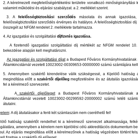
2. A kérelmezett megfelelőségértékelési területre vonatkozó minőségirányítási 
valamint működési és eljárási szabályzat. a 2. melléklet szerint.
3. A
felelősségbiztosítási szerződés
másolata és annak igazolása
felelősségbiztosítási szerződés érvényes és hatályos. A felelősségbiztosítási díj
összegét az NFGM rendelet 2. melléklete tartalmazza.
4. Az igazgatási és szolgáltatási
díjfizetés igazolása.
A fizetendő igazgatási szolgáltatási díj mértékét az NFGM rendelet 10. 
bekezdése alapján kell meghatározni.
Az igazgatási és szolgáltatási díjat
a Budapest Főváros Kormányhivatalának
Államkincstárnál vezetett 10023002-00309653-00000000 számú számlájára kell á
5. Amennyiben szakértő kirendelése válik szükségessé, a Kijelölő hatóság a
megindítása előtt a
szakértői díjelőleg
megfizetésére és az átutalás igazolásár
fel a kérelmező szervezetet.
A
szakértői díjelőleget
a Budapest Főváros Kormányhivatalának 
Államkincstárnál vezetett 10023002-00299592-20000002 számú letéti számlá
átutalni.
yelem
: A díj átutalásakor a fenti két számlaszám nem cserélhető fel!
elölő hatóság szakértőt rendelhet ki a kérelmező szervezet alkalmassága, felké
sgálatára, amennyiben a kérelem nem kijelölési célú akkreditációs dokumentum b
pul. Az eljárás megindítása előtt a kérelmezőnek a hatóság végzésben történt fels
ell fizetnie a szakértői díj előleget.