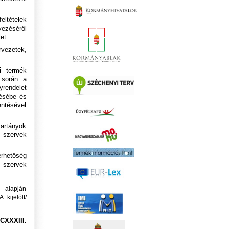
eltételek
yezéséről
et
rvezetek,
i termék
 során a
yrendelet
lésébe és
ntésével
tartányok
szervek
rhetőség
szervek
k alapján
kijelölt/
CXXXIII.