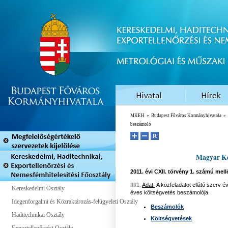
MKEH
»
Budapest Főváros Kormányhivatala
»
beszámoló
Magyar Ke
2011. évi CXII. törvény
1. számú mellé
III/1.
Adat:
A közfeladatot ellátó szerv é
Kereskedelmi Osztály
éves költségvetés beszámolója
Idegenforgalmi és Közraktározás-felügyeleti Osztály
Beszámolók
Haditechnikai Osztály
Költségvetések