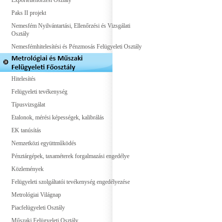
Exportellenőrzési Osztály
Paks II projekt
Nemesfém Nyilvántartási, Ellenőrzési és Vizsgálati
Osztály
Nemesfémhitelesítési és Pénzmosás Felügyeleti Osztály
Hitelesítés
Felügyeleti tevékenység
Típusvizsgálat
Etalonok, mérési képességek, kalibrálás
EK tanúsítás
Nemzetközi együttműködés
Pénztárgépek, taxaméterek forgalmazási engedélye
Közlemények
Felügyeleti szolgáltatói tevékenység engedélyezése
Metrológiai Világnap
Piacfelügyeleti Osztály
Műszaki Felügyeleti Osztály