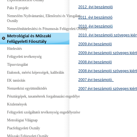
Exportellenőrzési Osztály
2012. évi beszámoló
Paks II projekt
Nemesfém Nyilvántartási, Ellenőrzési és Vizsgálati
2011. évi beszámoló
Osztály
2010. évi beszámol
ó
Nemesfémhitelesítési és Pénzmosás Felügyeleti Osztály
2010. évi beszámoló szöveges kiér
2009.évi beszámoló
Hitelesítés
2009.évi beszámoló szöveges kiér
Felügyeleti tevékenység
2008.évi beszámoló
Típusvizsgálat
2008.évi beszámoló szöveges kiér
Etalonok, mérési képességek, kalibrálás
2007.évi beszámoló.
EK tanúsítás
Nemzetközi együttműködés
2007.évi beszámoló szöveges kiér
Pénztárgépek, taxaméterek forgalmazási engedélye
Közlemények
Felügyeleti szolgáltatói tevékenység engedélyezése
Metrológiai Világnap
Piacfelügyeleti Osztály
Műszaki Felügyeleti Osztály