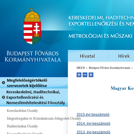
MKEH
»
Budapest Főváros Kormányhivatala
»
Magyar Ker
Kereskedelmi Osztály
2015.évi beszámoló
Idegenforgalmi és Közraktározás-felügyeleti Osztály
2014. évi beszámoló
Haditechnikai Osztály
2013. évi beszámoló