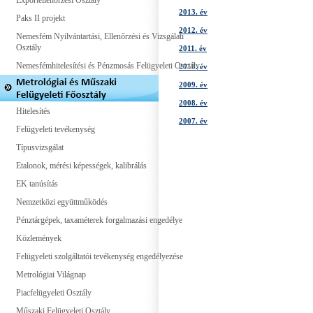
Exportellenőrzési Osztály
2013. év
Paks II projekt
2012. év
Nemesfém Nyilvántartási, Ellenőrzési és Vizsgálati
Osztály
2011. év
Nemesfémhitelesítési és Pénzmosás Felügyeleti Osztály
2010. év
2009. év
2008. év
Hitelesítés
2007. év
Felügyeleti tevékenység
Típusvizsgálat
Etalonok, mérési képességek, kalibrálás
EK tanúsítás
Nemzetközi együttműködés
Pénztárgépek, taxaméterek forgalmazási engedélye
Közlemények
Felügyeleti szolgáltatói tevékenység engedélyezése
Metrológiai Világnap
Piacfelügyeleti Osztály
Műszaki Felügyeleti Osztály