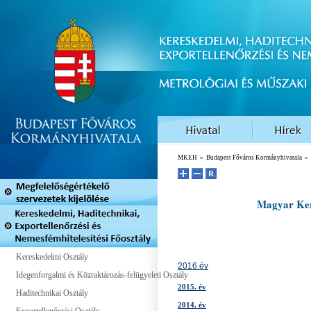
MKEH
»
Budapest Főváros Kormányhivatala
»
Magyar Ker
Kereskedelmi Osztály
2016.év
Idegenforgalmi és Közraktározás-felügyeleti Osztály
2015. év
Haditechnikai Osztály
2014. év