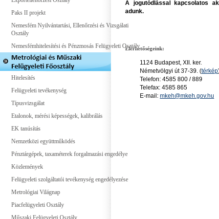
Exportellenőrzési Osztály
A jogutódlással kapcsolatos akt
adunk.
Paks II projekt
Nemesfém Nyilvántartási, Ellenőrzési és Vizsgálati
Osztály
Nemesfémhitelesítési és Pénzmosás Felügyeleti Osztály
Elérhetőségeink:
1124 Budapest, XII. ker.
Németvölgyi út 37-39. (
térkép
Hitelesítés
Telefon: 4585 800 / 889
Telefax: 4585 865
Felügyeleti tevékenység
E-mail:
mkeh@mkeh.gov.hu
Típusvizsgálat
Etalonok, mérési képességek, kalibrálás
EK tanúsítás
Nemzetközi együttműködés
Pénztárgépek, taxaméterek forgalmazási engedélye
Közlemények
Felügyeleti szolgáltatói tevékenység engedélyezése
Metrológiai Világnap
Piacfelügyeleti Osztály
Műszaki Felügyeleti Osztály