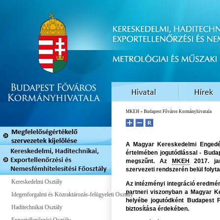
MKEH
» Budapest Főváros Kormányhivatala
A Magyar Kereskedelmi Engedély
értelmében jogutódlással - Buda
megszűnt. Az
MKEH
2017. jan
szervezeti rendszerén belül folyt
Kereskedelmi Osztály
Az intézményi integráció eredmé
partneri viszonyban a Magyar Ke
Idegenforgalmi és Közraktározás-felügyeleti Osztály
helyébe jogutódként Budapest 
Haditechnikai Osztály
biztosítása érdekében.