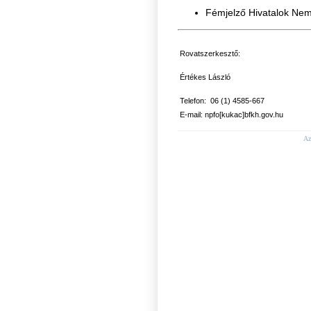
Fémjelző Hivatalok Nem
Rovatszerkesztő:
Értékes László
Telefon: 06 (1) 4585-667
E-mail: npfo[kukac]bfkh.gov.hu
Az