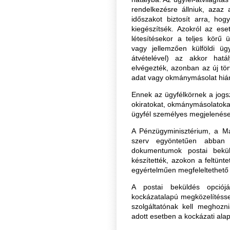
rendelkezésre állniuk, azaz
időszakot biztosít arra, ho
kiegészítsék. Azokról az ese
létesítésekor a teljes körű ü
vagy jellemzően külföldi üg
átvételével) az akkor hat
elvégezték, azonban az új tör
adat vagy okmánymásolat hiány
Ennek az ügyfélkörnek a jogsz
okiratokat, okmánymásolatoka
ügyfél személyes megjelenése
A Pénzügyminisztérium, a Ma
szerv egyöntetűen abban 
dokumentumok postai bekü
készítették, azokon a feltünte
egyértelműen megfeleltethető a
A postai beküldés opciójá
kockázatalapú megközelítésse
szolgáltatónak kell meghozn
adott esetben a kockázati ala