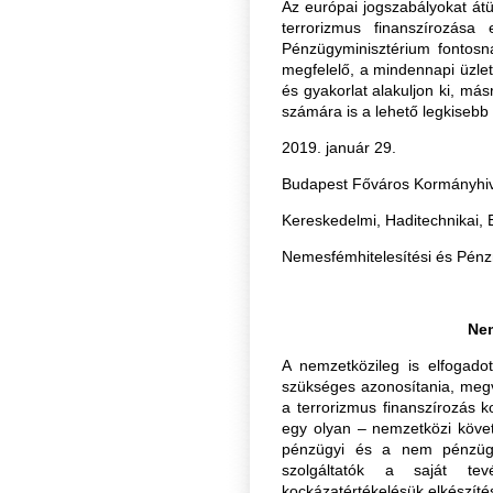
Az európai jogszabályokat átü
terrorizmus finanszírozása
Pénzügyminisztérium fontosna
megfelelő, a mindennapi üzle
és gyakorlat alakuljon ki, má
számára is a lehető legkisebb 
2019. január 29.
Budapest Főváros Kormányhiv
Kereskedelmi, Haditechnikai, 
Nemesfémhitelesítési és Pénz
Nem
A nemzetközileg is elfogado
szükséges azonosítania, megv
a terrorizmus finanszírozás k
egy olyan – nemzetközi követ
pénzügyi és a nem pénzügyi
szolgáltatók a saját tevé
kockázatértékelésük elkészíté