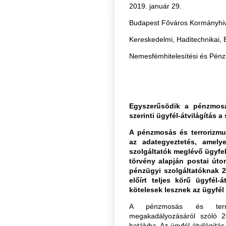
2019. január 29.
Budapest Főváros Kormányhiv
Kereskedelmi, Haditechnikai, 
Nemesfémhitelesítési és Pénz
Egyszerűsödik a pénzmosás
szerinti ügyfél-átvilágítás 
A pénzmosás és terrorizmus
az adategyeztetés, amel
szolgáltatók meglévő ügyfel
törvény alapján postai út
pénzügyi szolgáltatóknak 20
előírt teljes körű ügyfél-
kötelesek lesznek az ügyfél
A pénzmosás és terror
megakadályozásáról szóló 20
hatályba. Az ügyfél-átvilágítá