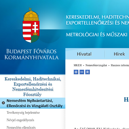
MKEH
»
Nemesfémvizsgálat
»
Hasznos inform
Ha
Tevékenység bejelentése
Névjel engedélyezés
Nemesfém ellenőrzés