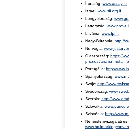
Írország:
www.assay.ie
Izrael:
www.sii.org.il
Lengyelország:
www.gum
Lettország:
www.prove.l
Litvánia:
www.lpr.lt
Nagy-Britannia:
http://
Norvégia:
www.justerve
Olaszország:
https://ww
preziosi/analisi-metalli-
Portugália:
http://www.i
Spanyolország:
www.mun
Svájc:
http://www.swiss
Svédország:
www.sweda
Szerbia:
http://www.dmd
Szlovákia:
www.puncura
Szlovénia:
http://www.mi
Nemesfémvizsgálati és H
www.hallmarkingconvent