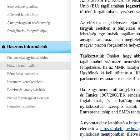
Az 515/2019 EU Kölcsönös elisme
Unió (EU) tagállamában
jogszer
Szakvélemény adása
történő forgalomba helyezését csa
Jellemző hamisítások
Az előzetes engedélyezési eljá
Anyagvizsgálati tevékenység
tárgyak esetében a fémjelzési e
Szolgáltatási és egyéb díjak
lehetőség egy másik tagállambó
anyagot tartalmaz, nem megfelel
magyar piacon forgalomba helyez
Tájékoztatjuk Önöket, hogy ab
Nemzetközi együttműködés
tagállamából származó nemesfém
Hasznos tudnivalók
fémjelzésre, ha az MMR hatálya
Ügyfélnek ki kell töltenie a "K
Fémjelzési statisztika
parlamenti és tanácsi rendelet 4.
Internetes kereskedelem
Ha az így bemutatott tárgy(ak) e
Befektetési arany vásárlás
és Tanács 1907/2006/EK rendele
Nemesfémvizsgálat története
foglaltaknak, és a hatóság a
nyilatkozatban szereplő adatok
Fémjelek rajzolatai
Entrepreneurship and SMEs rends
A nyomtatvány letölthető a
https
elérhető a
https://mkeh.gov.hu/u
nyilatkozat
menüpontban, illetve a