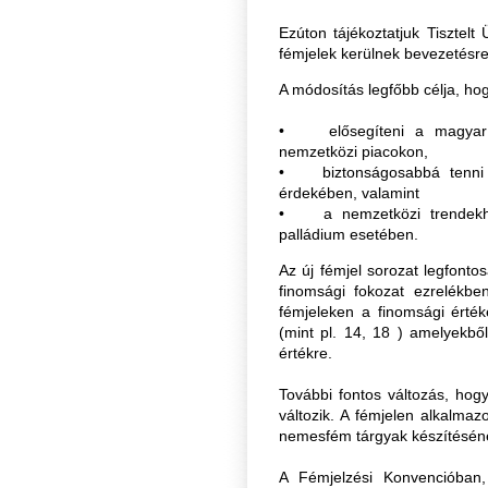
Ezúton tájékoztatjuk Tisztelt
fémjelek kerülnek bevezetésre
A módosítás legfőbb célja, ho
• elősegíteni a magyar f
nemzetközi piacokon,
• biztonságosabbá tenni a
érdekében, valamint
• a nemzetközi trendekhez
palládium esetében.
Az új fémjel sorozat legfont
finomsági fokozat ezrelékben
fémjeleken a finomsági érték
(mint pl. 14, 18 ) amelyekből
értékre.
További fontos változás, hogy
változik. A fémjelen alkalmaz
nemesfém tárgyak készítéséne
A Fémjelzési Konvencióban,