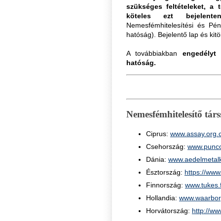
szükséges feltételeket, a
köteles ezt bejelenten
Nemesfémhitelesítési és Pén
hatóság). Bejelentő lap és kitö
A továbbiakban
engedélyt 
hatóság.
Nemesfémhitelesítő társ
Ciprus:
www.assay.org.
Csehország:
www.punco
Dánia:
www.aedelmetalk
Észtország:
https://www
Finnország:
www.tukes.f
Hollandia:
www.waarbor
Horvátország:
http://w