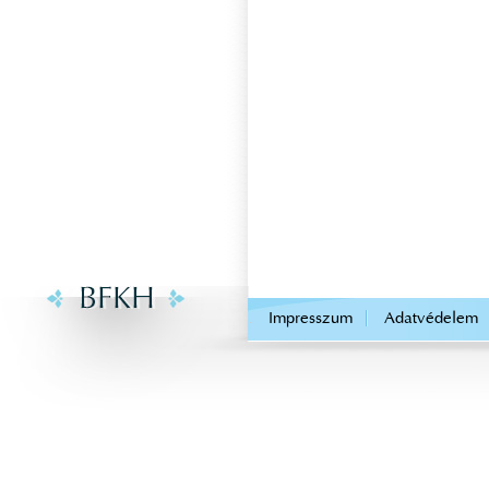
.
Impresszum
Adatvédelem