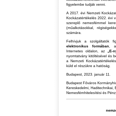
figyelembe tudják venni.
A 2017. évi Nemzeti Kockázat
Kockázatértékelés 2022. évi v
szereplő nemesfémmel keresk
(műalkotásokkal, régiségekk
számára.
Felhívjuk a szolgáltatók fig
elektronikus formában
,
Internetes oldalon, az
„E-n
nyomtatvány kitöltésével és be
a Nemzeti Kockázatértékelés
küld el részükre a hatóság.
Budapest, 2023. január 11.
Budapest Főváros Kormányhiv
Kereskedelmi, Haditechnikai, 
Nemesfémhitelesítési és Pénz
nemze