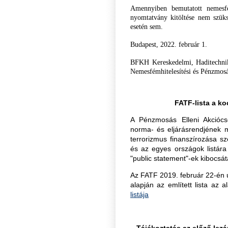
Amennyiben bemutatott nemesf
nyomtatvány kitöltése nem szük
esetén sem.
Budapest, 2022. február 1.
BFKH Kereskedelmi, Haditechnika
Nemesfémhitelesítési és Pénzmosá
FATF-lista a k
A Pénzmosás Elleni Akciócs
norma- és eljárásrendjének m
terrorizmus finanszírozása s
és az egyes országok listára k
"public statement"-ek kibocsá
Az FATF 2019. február 22-én új
alapján az említett lista az a
listája
Tájékoztatás az előző lez