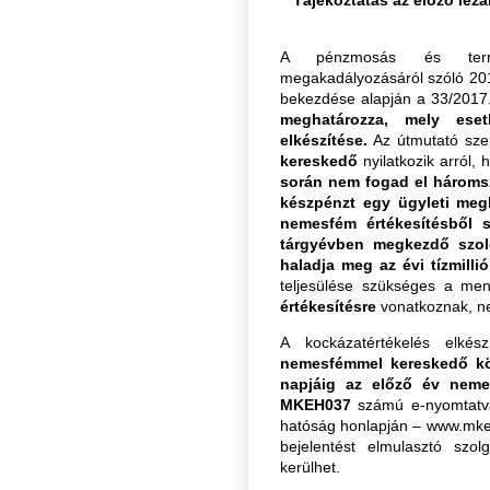
A pénzmosás és terror
megakadályozásáról szóló 2017
bekezdése alapján a 33/2017.
meghatározza, mely eset
elkészítése.
Az útmutató szer
kereskedő
nyilatkozik arról, 
során
nem fogad el háromsz
készpénzt
egy ügyleti megb
nemesfém értékesítésből 
tárgyévben megkezdő szol
haladja meg az évi tízmillió
teljesülése szükséges a me
értékesítésre
vonatkoznak, ne
A kockázatértékelés elkés
nemesfémmel kereskedő kö
napjáig az előző év nemes
MKEH037
számú e-nyomtatvá
hatóság honlapján – www.mkeh
bejelentést elmulasztó szol
kerülhet.