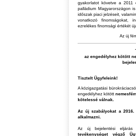
gyakorlatot követve a 2011 
palládium Magyarországon is
időszak piaci jelzéseit, valam
vonatkozó finomságokat, i
ezrelékes finomsági értékét új
Az új fé
az engedélyhez kötött 
bejele
Tisztelt Ügyfeleink!
A közigazgatási bürokráciacs
engedélyhez kötött
nemesfém 
kötelessé válnak.
Az új szabályokat a 2016. 
alkalmazni.
Az új bejelentési eljárá
tevékenységet végző Ügy