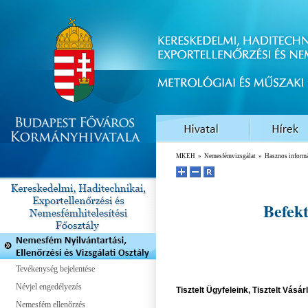
MKEH
»
Nemesfémvizsgálat
»
Hasznos inform
Befekt
Tevékenység bejelentése
Névjel engedélyezés
Tisztelt Ügyfeleink, Tisztelt Vásár
Nemesfém ellenőrzés