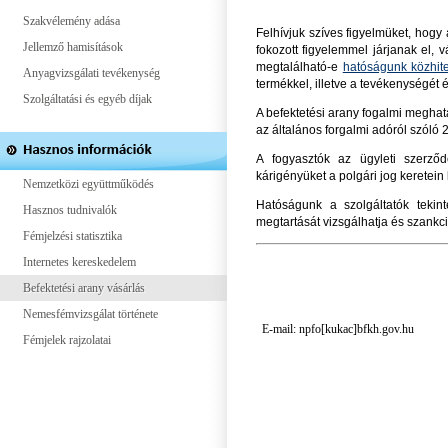
Szakvélemény adása
Felhívjuk szíves figyelmüket, hog
Jellemző hamisítások
fokozott figyelemmel járjanak el,
megtalálható-e
hatóságunk közhite
Anyagvizsgálati tevékenység
termékkel, illetve a tevékenységét é
Szolgáltatási és egyéb díjak
A befektetési arany fogalmi meghat
az általános forgalmi adóról szóló 2
A fogyasztók az ügyleti szerződ
kárigényüket a polgári jog keretein 
Nemzetközi együttműködés
Hatóságunk a szolgáltatók tekin
Hasznos tudnivalók
megtartását vizsgálhatja és szankc
Fémjelzési statisztika
Internetes kereskedelem
Befektetési arany vásárlás
Nemesfémvizsgálat története
E-mail: npfo[kukac]
Fémjelek rajzolatai