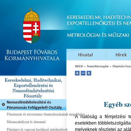
MKEH
»
Nemesfémvizsgálat
»
Fémjelzési Oszt
Egyéb szo
Pénzmosás és terrorizmus finanszírozásának megelőzése
A hatóság a fémjelzési t
Mintaszabályzat és útmutató
esetekben többletszolgáltat
melyeknek részletei az alá
Pénzügyi és vagyoni korlátozó intézkedések