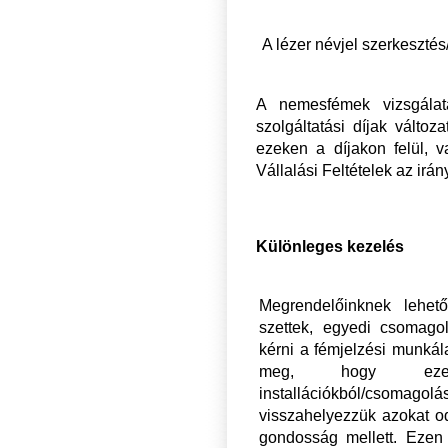
A lézer névjel szerkesztés
A nemesfémek vizsgálat
szolgáltatási díjak változ
ezeken a díjakon felül, v
Vállalási Feltételek az irá
Különleges kezelés
Megrendelőinknek lehető
szettek, egyedi csomagolá
kérni a fémjelzési munkál
meg, hogy ezen
installációkból/csoma
visszahelyezzük azokat o
gondosság mellett. Ezen m