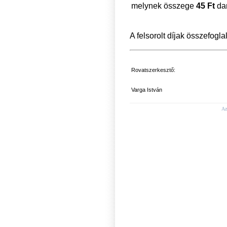
melynek összege
45 Ft
da
A felsorolt díjak összefogla
Rovatszerkesztő:
Varga Istv
Az