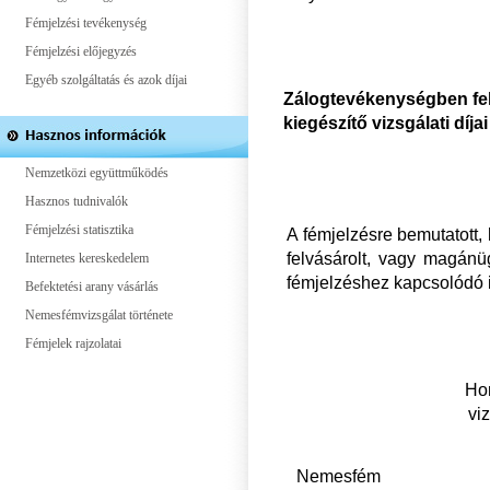
Fémjelzési tevékenység
Fémjelzési előjegyzés
Egyéb szolgáltatás és azok díjai
Zálogtevékenységben felv
kiegészítő vizsgálati díjai
Nemzetközi együttműködés
Hasznos tudnivalók
Fémjelzési statisztika
A fémjelzésre bemutatott,
felvásárolt, vagy magánüg
Internetes kereskedelem
fémjelzéshez kapcsolódó i
Befektetési arany vásárlás
Nemesfémvizsgálat története
Fémjelek rajzolatai
Ho
viz
Nemesfém