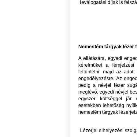
leválogatási díjak is felsz
Nemesfém tárgyak lézer f
A ellátására, egyedi engedé
kérelmüket a fémjelzési
feltüntetni, majd az adot
engedélyezésre. Az enged
pedig a névjel lézer sug
meglévő, egyedi névjel be
egyszeri költséggel jár.
esetekben lehetőség nyíli
nemesfém tárgyak lézerjelz
Lézerjel elhelyezési szolg