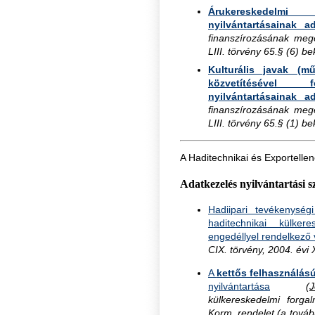
Árukereskedelmi 
nyilvántartásainak ad
finanszírozásának meg
LIII. törvény 65.§ (6) be
Kulturális javak (m
közvetítésével f
nyilvántartásainak ad
finanszírozásának meg
LIII. törvény 65.§ (1) b
A Haditechnikai és Exportellen
Adatkezelés nyilvántartási
Hadiipari tevékenységi
haditechnikai külker
engedéllyel rendelkező 
CIX. törvény, 2004. évi 
A
kettős felhasználás
nyilvántartása
(
külkereskedelmi forga
Korm. rendelet (a továb