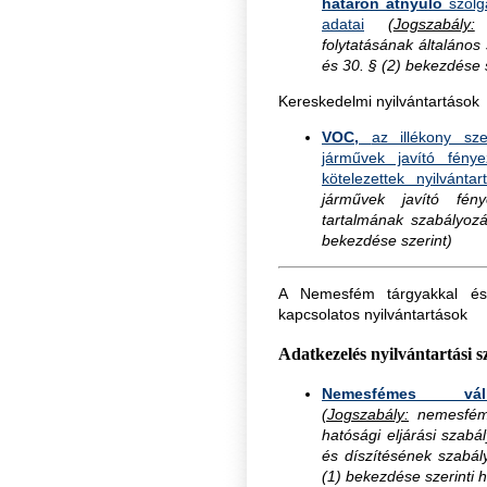
határon átnyúló
szolgá
adatai
(
Jogszabály:
a
folytatásának általános
és 30. § (2) bekezdése 
Kereskedelmi nyilvántartások
VOC,
az illékony sz
járművek javító fény
kötelezettek nyilvántar
járművek javító fén
tartalmának szabályozá
bekezdése szerint)
A Nemesfém tárgyakkal és 
kapcsolatos nyilvántartások
Adatkezelés nyilvántartási
Nemesfémes váll
(Jogszabály:
nemesfém t
hatósági eljárási szab
és díszítésének szabály
(1) bekezdése szerinti h