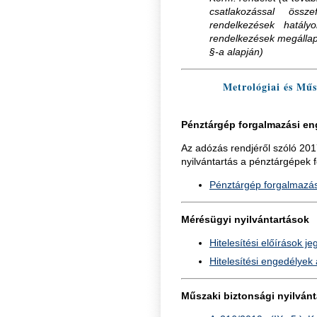
csatlakozással össz
rendelkezések hatály
rendelkezések megállapí
§-a alapján)
Metrológiai és Műsz
Pénztárgép forgalmazási e
Az adózás rendjéről szóló 2017
nyilvántartás a pénztárgépek 
Pénztárgép forgalmazás
Mérésügyi nyilvántartások
Hitelesítési előírások j
Hitelesítési engedélyek
Műszaki biztonsági nyilván