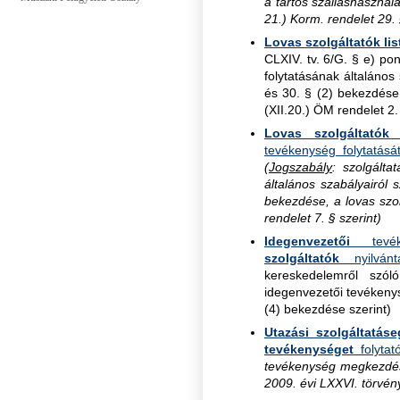
a tartós szálláshasznála
21.) Korm. rendelet 29.
Lovas szolgáltatók lis
CLXIV. tv. 6/G. § e) po
folytatásának általános
és 30. § (2) bekezdése,
(XII.20.) ÖM rendelet 2.
Lovas szolgáltató
tevékenység folytatá
(
Jogszabály
: szolgált
általános szabályairól 
bekezdése, a lovas szol
rendelet 7. § szerint)
Idegenvezetői
tevéke
szolgáltatók
nyilvánt
kereskedelemről szó
idegenvezetői tevékenys
(4) bekezdése szerint)
Utazási szolgáltatás
tevékenységet
folytat
tevékenység megkezdésé
2009. évi LXXVI. törvény