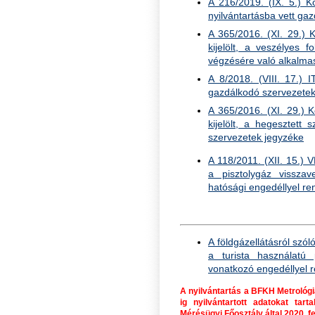
A 216/2019. (IX. 5.) K
nyilvántartásba vett ga
A 365/2016. (XI. 29.) K
kijelölt, a veszélyes f
végzésére való alkalma
A 8/2018. (VIII. 17.) I
gazdálkodó szervezetek
A 365/2016. (XI. 29.) K
kijelölt, a hegesztett
szervezetek jegyzéke
A 118/2011. (XII. 15.) 
a pisztolygáz vissza
hatósági engedéllyel r
A földgázellátásról szól
a turista használatú 
vonatkozó engedéllyel 
A nyilvántartás a BFKH Metrológia
ig nyilvántartott adatokat ta
Mérésügyi Főosztály által 2020. f