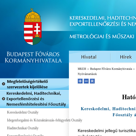
MKEH
»
Budapest Főváros Kormányhivatala
»
Nyilvántartások
Ható
Kereskedelmi, Haditechnik
Kereskedelmi Osztály
Főosztály á
Idegenforgalmi és Közraktározás-felügyeleti Osztály
Haditechnikai Osztály
Kereskedelmi jellegű turisztik