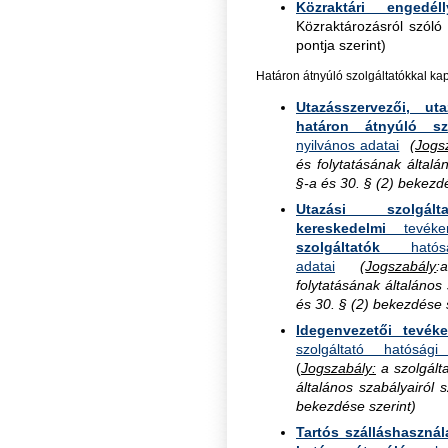
Közraktári engedél
Közraktározásról szóló 
pontja szerint)
Határon átnyúló szolgáltatókkal kap
Utazásszervezői, uta
határon átnyúló szo
nyilvános adatai
(
Jogs
és folytatásának általá
§-a és 30. § (2) bekezd
Utazási szolgált
kereskedelmi
tevéken
szolgáltatók
hatóság
adatai
(
Jogszabály
:
folytatásának általános
és 30. § (2) bekezdése 
Idegenvezetői tevék
szolgáltató hatósági
(
Jogszabály:
a szolgált
általános szabályairól 
bekezdése szerint)
Tartós szálláshasznál