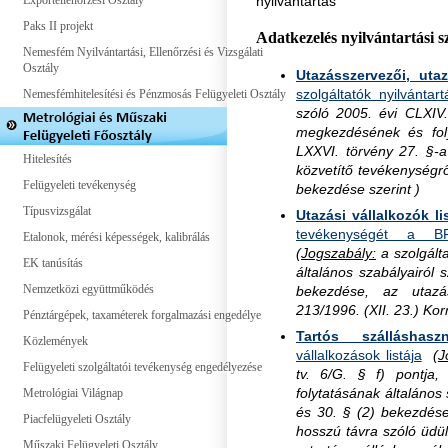
Exportellenőrzési Osztály
nyilvántartás
Paks II projekt
Adatkezelés nyilvántartási
Nemesfém Nyilvántartási, Ellenőrzési és Vizsgálati
Osztály
Utazásszervezői, uta
szolgáltatók nyilvántar
Nemesfémhitelesítési és Pénzmosás Felügyeleti Osztály
szóló 2005. évi CLXIV.
megkezdésének és foly
LXXVI. törvény 27. §-
Hitelesítés
közvetítő tevékenységrő
Felügyeleti tevékenység
bekezdése szerint )
Típusvizsgálat
Utazási vállalkozók li
tevékenységét a
Etalonok, mérési képességek, kalibrálás
(
Jogszabály:
a szolgált
EK tanúsítás
általános szabályairól 
Nemzetközi együttműködés
bekezdése, az utazá
213/1996. (XII. 23.) Kor
Pénztárgépek, taxaméterek forgalmazási engedélye
Tartós szálláshasz
Közlemények
vállalkozások listája
(
J
Felügyeleti szolgáltatói tevékenység engedélyezése
tv. 6/G. § f) pontja
folytatásának általános
Metrológiai Világnap
és 30. § (2) bekezdése
Piacfelügyeleti Osztály
hosszú távra szóló üdü
Műszaki Felügyeleti Osztály