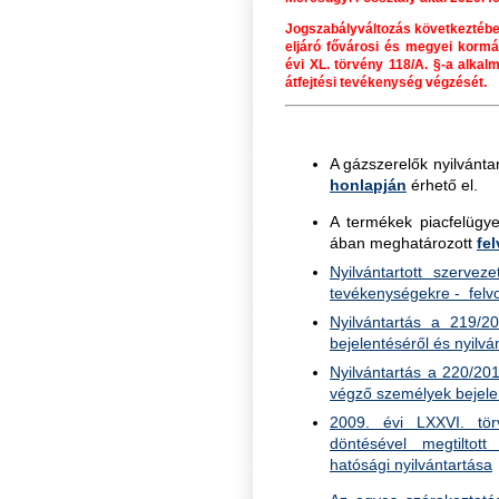
Jogszabályváltozás következtében
eljáró fővárosi és megyei kormán
évi XL. törvény 118/A. §-a alkal
átfejtési tevékenység végzését.
A gázszerelők nyilvánta
honlapján
érhető el.
A termékek piacfelügye
ában meghatározott
fe
Nyilvántartott szervez
tevékenységekre - fel
Nyilvántartás a 219/20
bejelentéséről és nyilvá
Nyilvántartás a 220/201
végző személyek bejelen
2009. évi LXXVI. tö
döntésével megtiltott
hatósági nyilvántartása