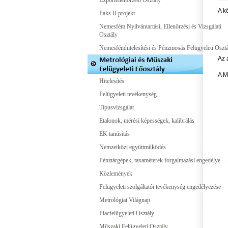
Exportellenőrzési Osztály
A k
Paks II projekt
Nemesfém Nyilvántartási, Ellenőrzési és Vizsgálati
Osztály
Nemesfémhitelesítési és Pénzmosás Felügyeleti Osztá
Az 
A M
Hitelesítés
Felügyeleti tevékenység
Típusvizsgálat
Etalonok, mérési képességek, kalibrálás
EK tanúsítás
Nemzetközi együttműködés
Pénztárgépek, taxaméterek forgalmazási engedélye
Közlemények
Felügyeleti szolgáltatói tevékenység engedélyezése
Metrológiai Világnap
Piacfelügyeleti Osztály
Műszaki Felügyeleti Osztály