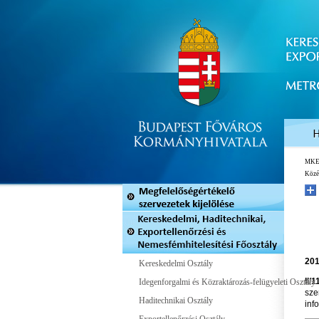
MK
Közé
201
Kereskedelmi Osztály
II/1
Idegenforgalmi és Közraktározás-felügyeleti Osztály
sze
Haditechnikai Osztály
inf