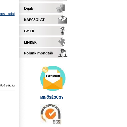
nos adat
lőző oldalra
MINŐSÉGÜGY