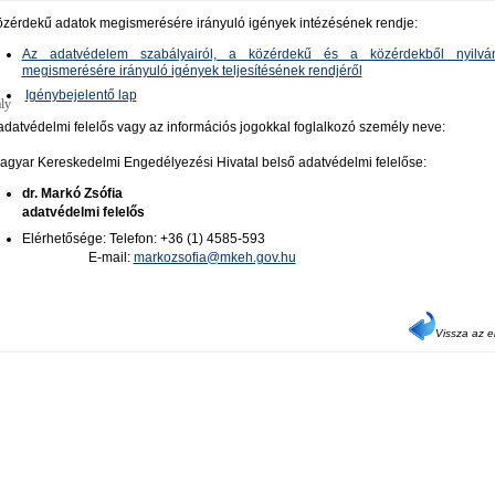
özérdekű adatok megismerésére irányuló igények intézésének rendje:
Az adatvédelem szabályairól, a közérdekű és a közérdekből nyilvá
megismerésére irányuló igények teljesítésének rendjéről
Igénybejelentő lap
ly
adatvédelmi felelős vagy az információs jogokkal foglalkozó személy neve:
agyar Kereskedelmi Engedélyezési Hivatal belső adatvédelmi felelőse:
dr. Markó Zsófia
adatvédelmi felelős
Elérhetősége: Telefon: +36 (1) 4585-593
E-mail:
markozsofia@mkeh.gov.hu
Vissza az e