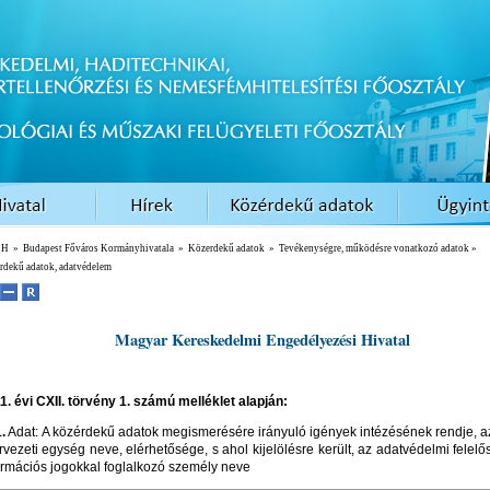
EH
»
Budapest Főváros Kormányhivatala
»
Közerdekű adatok
»
Tevékenységre, működésre vonatkozó adatok
»
rdekű adatok, adatvédelem
Magyar Kereskedelmi Engedélyezési Hivatal
1. évi CXII. törvény
1. számú melléklet alapján:
1.
Adat: A közérdekű adatok megismerésére irányuló igények intézésének rendje, az
rvezeti egység neve, elérhetősége, s ahol kijelölésre került, az adatvédelmi felelő
ormációs jogokkal foglalkozó személy neve