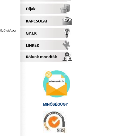
lőző oldalra
MINŐSÉGÜGY