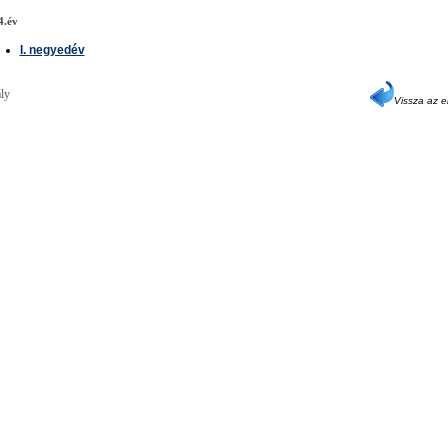
4.év
I. negyedév
ly
Vissza az e