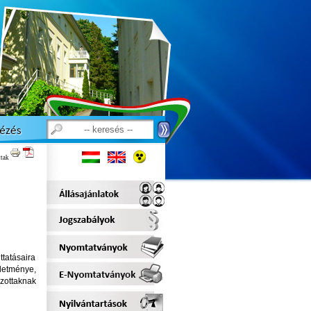
ttak
ttatásaira
lletménye,
zottaknak