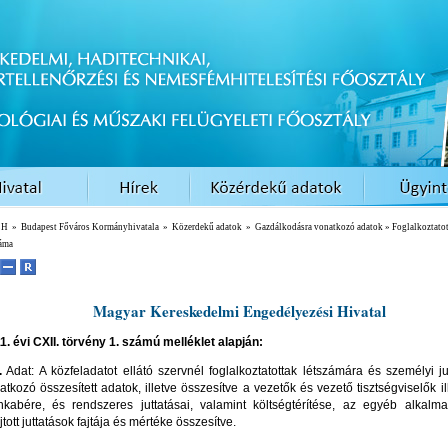
EH
»
Budapest Főváros Kormányhivatala
»
Közerdekű adatok
»
Gazdálkodásra vonatkozó adatok
» Foglalkoztato
záma
Magyar Kereskedelmi Engedélyezési Hivatal
1. évi CXII. törvény
1. számú melléklet alapján:
.
Adat: A közfeladatot ellátó szervnél foglalkoztatottak létszámára és személyi ju
atkozó összesített adatok, illetve összesítve a vezetők és vezető tisztségviselők i
kabére, és rendszeres juttatásai, valamint költségtérítése, az egyéb alkalma
tott juttatások fajtája és mértéke összesítve.