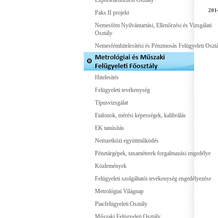
Exportellenőrzési Osztály
201
Paks II projekt
Nemesfém Nyilvántartási, Ellenőrzési és Vizsgálati
Osztály
Nemesfémhitelesítési és Pénzmosás Felügyeleti Osztá
Hitelesítés
Felügyeleti tevékenység
Típusvizsgálat
Etalonok, mérési képességek, kalibrálás
EK tanúsítás
Nemzetközi együttműködés
Pénztárgépek, taxaméterek forgalmazási engedélye
Közlemények
Felügyeleti szolgáltatói tevékenység engedélyezése
Metrológiai Világnap
Piacfelügyeleti Osztály
Műszaki Felügyeleti Osztály