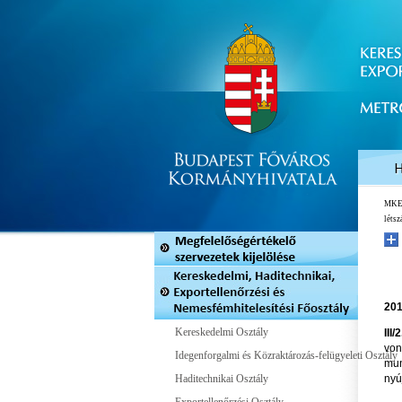
MK
léts
201
Kereskedelmi Osztály
III/2
von
Idegenforgalmi és Közraktározás-felügyeleti Osztály
mun
Haditechnikai Osztály
nyúj