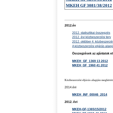
MKEH GF 3081/38/2012
2012.év
2012. statisztikai összegzés
2012. évi közbeszerzési terv
2012. október 4. közbeszerzés
A közbeszerzési eljárás alapj
Összegzések az ajánlatok el
MKEH_GF_1369 13 2012
MKEH GF_1960 41 2012
Közbeszerzési eljárás alapján megkötöt
2014.évi
MKEH_INF_00046_2014
2012. évi
MKEH-GF-1365/15/2012