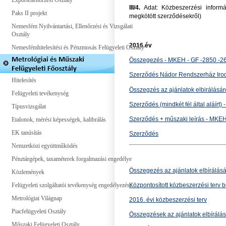
Exportellenőrzési Osztály
III/4.
Adat: Közbeszerzési informác
Paks II projekt
megkötött szerződésekről)
Nemesfém Nyilvántartási, Ellenőrzési és Vizsgálati
Osztály
2016.év
Nemesfémhitelesítési és Pénzmosás Felügyeleti Osztály
Összegezés - MKEH - GF -2850 -2
Szerződés Nádor Rendszerház Iroda
Hitelesítés
Összegzés az ajánlatok elbirálásáró
Felügyeleti tevékenység
Szerződés (mindkét fél által aláír
Típusvizsgálat
Szerződés + műszaki leírás - MK
Etalonok, mérési képességek, kalibrálás
EK tanúsítás
Szerződés
Nemzetközi együttműködés
Pénztárgépek, taxaméterek forgalmazási engedélye
Összegezés az ajánlatok elbírálásár
Közlemények
Központosított közbeszerzési terv b
Felügyeleti szolgáltatói tevékenység engedélyezése
Metrológiai Világnap
2016. évi közbeszerzési terv
Piacfelügyeleti Osztály
Összegzések az ajánlatok elbírálás
Műszaki Felügyeleti Osztály