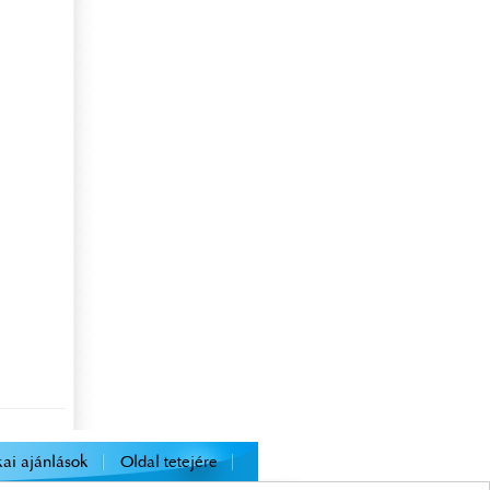
ai ajánlások
Oldal tetejére