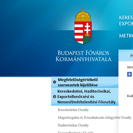
MK
Külf
Kereskedelmi Osztály
Idegenforgalmi és Közraktározás-felügyeleti Osztály
Haditechnikai Osztály