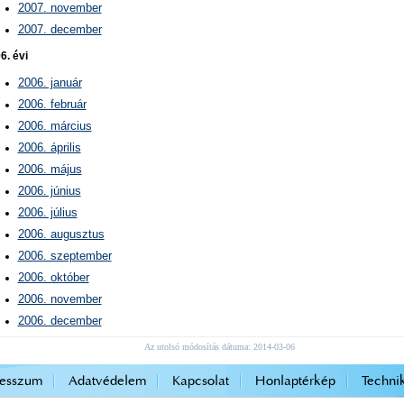
2007. november
2007. december
6. évi
2006. január
2006. február
2006. március
2006. április
2006. május
2006. június
2006. július
2006. augusztus
2006. szeptember
2006. október
2006. november
2006. december
Az utolsó módosítás dátuma: 2014-03-06
resszum
Adatvédelem
Kapcsolat
Honlaptérkép
Technik