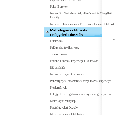
Exportellenőrzési Osztály
Paks II projekt
Nemesfém Nyilvántartási, Ellenőrzési és Vizsgálati
Osztály
Nemesfémhitelesítési és Pénzmosás Felügyeleti Osztá
Sze
Hitelesítés
Felügyeleti tevékenység
Típusvizsgálat
Etalonok, mérési képességek, kalibrálás
EK tanúsítás
Nemzetközi együttműködés
Pénztárgépek, taxaméterek forgalmazási engedélye
Közlemények
Felügyeleti szolgáltatói tevékenység engedélyezése
Metrológiai Világnap
Piacfelügyeleti Osztály
Műszaki Felügyeleti Osztály