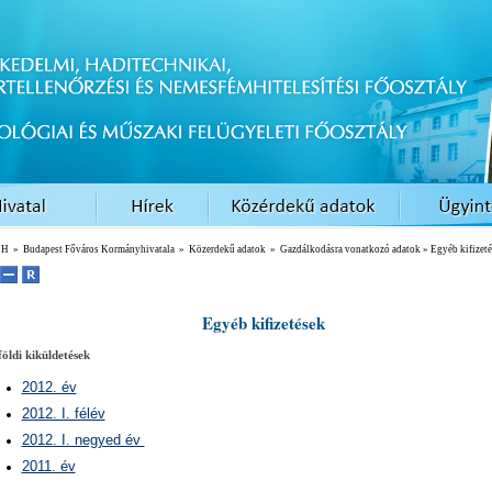
EH
»
Budapest Főváros Kormányhivatala
»
Közerdekű adatok
»
Gazdálkodásra vonatkozó adatok
» Egyéb kifizet
Egyéb kifizetések
öldi kiküldetések
2012. év
2012. I. félév
2012. I. negyed év
2011. év