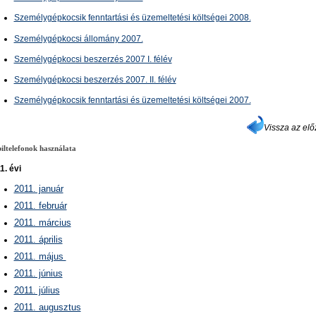
Személygépkocsik fenntartási és üzemeltetési költségei 2008.
Személygépkocsi állomány 2007.
Személygépkocsi beszerzés 2007 I. félév
Személygépkocsi beszerzés 2007. II. félév
Személygépkocsik fenntartási és üzemeltetési költségei 2007.
Vissza az elő
ltelefonok használata
1. évi
2011. január
2011. február
2011. március
2011. április
2011. május
2011. június
2011. július
2011. augusztus