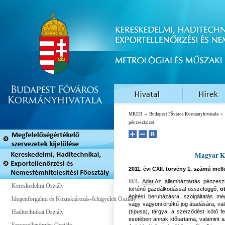
MKEH
»
Budapest Főváros Kormányhivatala
»
pénzeszközei
Magyar Ke
2011. évi CXII. törvény
1. számú mellé
III/4.
Adat:
Az államháztartás pénzeszk
Kereskedelmi Osztály
történő gazdálkodással összefüggő,
öt
építési beruházásra, szolgáltatás m
Idegenforgalmi és Közraktározás-felügyeleti Osztály
vagy vagyoni értékű jog átadására, 
Haditechnikai Osztály
(típusa), tárgya, a szerződést kötő f
esetében annak időtartama, valamint az