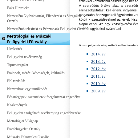
Exportellenőrzési Osztály
érdekkel közvetlenül összefüggő beszer
A szerződés értéke alatt a szerződés
Paks II projekt
ellenszolgáltatást kell érteni, ingyen
magasabb összeget kell figyelembe ven
Nemesfém Nyilvántartási, Ellenőrzési és Vizsgálati
kötött - szerződéseknél az érték kisz
Osztály
alapul venni. Az egy költségvetési é
Nemesfémhitelesítési és Pénzmosás Felügyeleti Osztály
értékét egybe kell számítani
A nem pályázati célú, nettó 5 millió forintot 
Hitelesítés
2014. év
Felügyeleti tevékenység
2013. év
Típusvizsgálat
2012. év
Etalonok, mérési képességek, kalibrálás
2011. év
EK tanúsítás
2010. év
Nemzetközi együttműködés
2009. év
Pénztárgépek, taxaméterek forgalmazási engedélye
Közlemények
Felügyeleti szolgáltatói tevékenység engedélyezése
Metrológiai Világnap
Piacfelügyeleti Osztály
Műszaki Felügyeleti Osztály