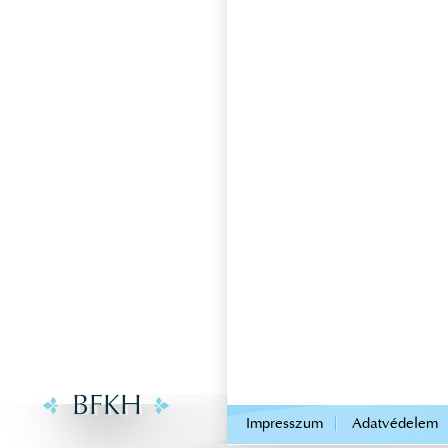
.
Impresszum
Adatvédelem