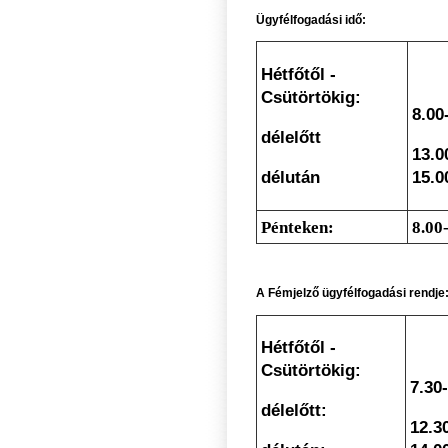
Ügyfélfogadási idő:
Hétfőtől -
Csütörtökig:
8.00
délelőtt
13.0
délután
15.0
Pénteken:
8.00
A Fémjelző ügyfélfogadási rendje
Hétfőtől -
Csütörtökig:
7.3
0
délelőtt:
12.3