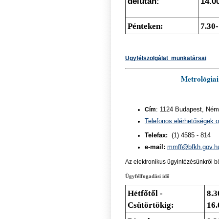
délután:
14.0
Pénteken:
7.3
0-
Ügyfélszolgálat munkatársai
Metrológiai
Cím
: 1124 Budapest, Néme
Telefonos elérhetőségek 
Telefax:
(1) 4585 - 814
e-mail:
mmff@bfkh.gov.h
Az elektronikus ügyintézésünkről b
Ügyfélfogadási idő
Hétfőtől -
8.3
Csütörtökig:
16.