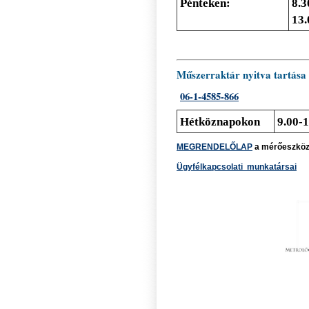
Pénteken:
8.3
13.
Műszerraktár nyitva tartás
06-1-4585-866
Hétköznapokon
9.00-
MEGRENDELŐLAP
a mérőeszköz 
Ügyfélkapcsolati munkatársai