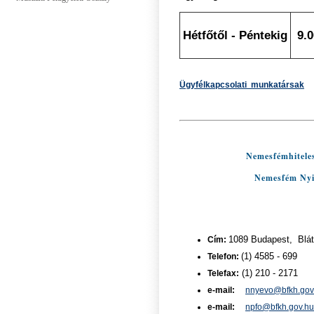
Hétfőtől - Péntekig
9.0
Ügyfélkapcsolati munkatársak
Nemesfémhiteles
Nemesfém Nyil
Cím:
1089 Budapest, Bláth
Telefon:
(1) 4585 - 699
Telefax:
(1) 210 - 2171
e-mail:
nnyevo@bfkh.gov
e-mail:
npfo@bfkh.gov.hu