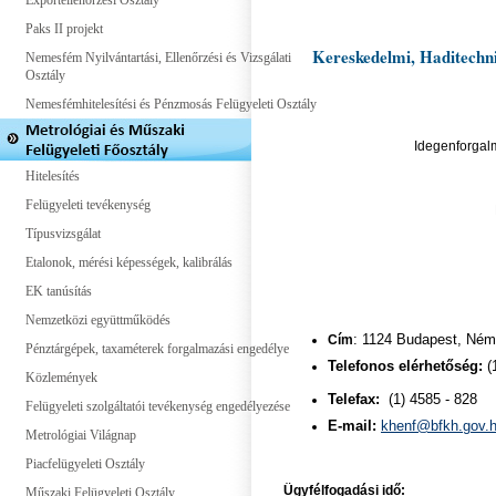
Exportellenőrzési Osztály
Paks II projekt
Kereskedelmi, Haditechni
Nemesfém Nyilvántartási, Ellenőrzési és Vizsgálati
Osztály
Nemesfémhitelesítési és Pénzmosás Felügyeleti Osztály
Idegenforgalm
Hitelesítés
Felügyeleti tevékenység
Típusvizsgálat
Etalonok, mérési képességek, kalibrálás
EK tanúsítás
Nemzetközi együttműködés
Cím
: 1124 Budapest, Néme
Pénztárgépek, taxaméterek forgalmazási engedélye
Telefonos elérhetőség:
(1
Közlemények
Telefax:
(1) 4585 - 828
Felügyeleti szolgáltatói tevékenység engedélyezése
E-mail:
khenf@bfkh.gov.
Metrológiai Világnap
Piacfelügyeleti Osztály
Ügyfélfogadási idő:
Műszaki Felügyeleti Osztály