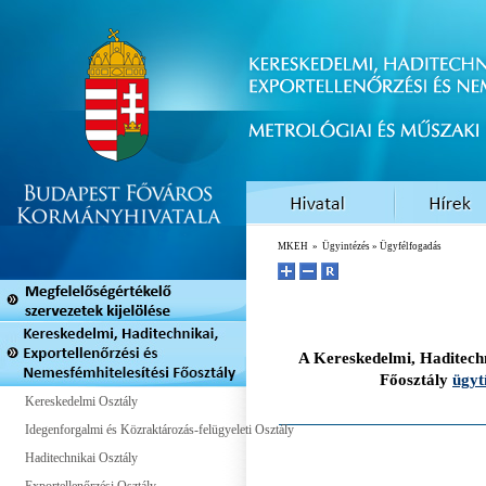
MKEH
»
Ügyintézés
» Ügyfélfogadás
A Kereskedelmi, Haditechn
Főosztály
ügyt
Kereskedelmi Osztály
Idegenforgalmi és Közraktározás-felügyeleti Osztály
Haditechnikai Osztály