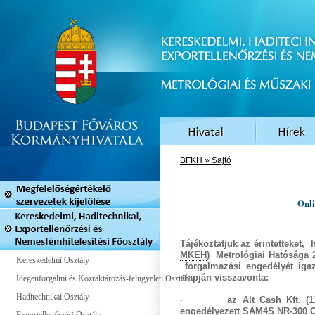
BFKH » Sajtó
Onli
Tájékoztatjuk az érintetteket
MKEH
) Metrológiai Hatósága
2
Kereskedelmi Osztály
forgalmazási engedélyét
igaz
alapján
visszavonta
:
Idegenforgalmi és Közraktározás-felügyeleti Osztály
Haditechnikai Osztály
· az
Alt Cash Kft.
(1
engedélyezett
SAM4S NR-300 