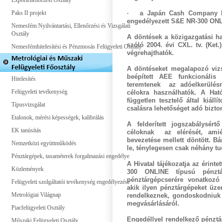
Exportellenőrzési Osztály
Paks II projekt
· a
Japán Cash Company
K
engedélyezett
S&E NR-300 ON
Nemesfém Nyilvántartási, Ellenőrzési és Vizsgálati
Osztály
A döntések a közigazgatási hat
szóló 2004. évi CXL. tv. (Ket.)
Nemesfémhitelesítési és Pénzmosás Felügyeleti Osztály
végrehajthatók.
A döntéseket megalapozó vizs
beépített AEE funkcionális
Hitelesítés
teremtenek az adóelkerülésre
Felügyeleti tevékenység
célokra használhatók. A Hat
független tesztelő által kiál
Típusvizsgálat
csalásra lehetőséget adó bizto
Etalonok, mérési képességek, kalibrálás
A felderített jogszabálysér
EK tanúsítás
céloknak az elérését, ami
bevezetése mellett döntött. B
Nemzetközi együttműködés
le, ténylegesen csak néhány tu
Pénztárgépek, taxaméterek forgalmazási engedélye
A Hivatal tájékozatja az érinte
Közlemények
300 ONLINE
típusú pénztá
pénztárgépcserére vonatkozó 
Felügyeleti szolgáltatói tevékenység engedélyezése
akik ilyen pénztárgépeket üz
Metrológiai Világnap
rendelkeznek, gondoskodniuk 
megvásárlásáról.
Piacfelügyeleti Osztály
Engedéllyel rendelkező pénztá
Műszaki Felügyeleti Osztály