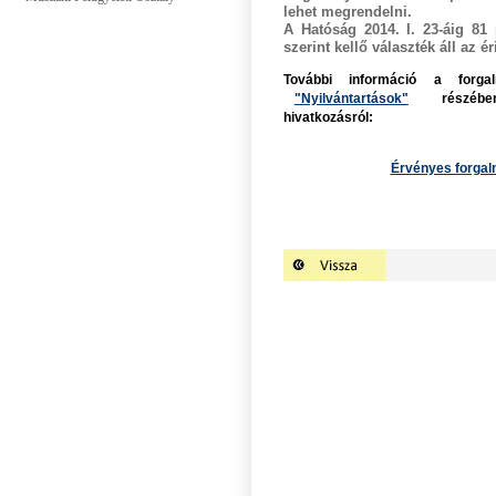
lehet megrendelni.
A Hatóság 2014. I. 23-áig 81 
szerint kellő választék áll az é
További információ a forga
"Nyilvántartások"
részében ol
hivatkozásról:
Érvényes forgal