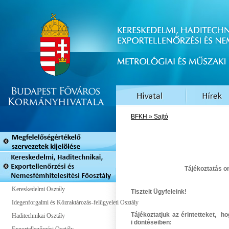
BFKH » Sajtó
Tájékoztatás o
Kereskedelmi Osztály
Tisztelt Ügyfeleink!
Idegenforgalmi és Közraktározás-felügyeleti Osztály
Tájékoztatjuk az érintetteket, 
Haditechnikai Osztály
i
döntéseiben: