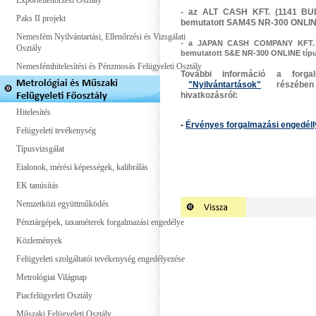
Exportellenőrzési Osztály
- az ALT CASH KFT. (1141 BUD
Paks II projekt
bemutatott
SAM4S NR-300 ONLIN
Nemesfém Nyilvántartási, Ellenőrzési és Vizsgálati
- a JAPAN CASH COMPANY KFT. (
Osztály
bemutatott
S&E NR-300 ONLINE
típ
Nemesfémhitelesítési és Pénzmosás Felügyeleti Osztály
További információ a forga
"Nyilvántartások"
részében ol
hivatkozásról:
Hitelesítés
-
Érvényes forgalmazási engedéll
Felügyeleti tevékenység
Típusvizsgálat
Etalonok, mérési képességek, kalibrálás
EK tanúsítás
Nemzetközi együttműködés
Pénztárgépek, taxaméterek forgalmazási engedélye
Közlemények
Felügyeleti szolgáltatói tevékenység engedélyezése
Metrológiai Világnap
Piacfelügyeleti Osztály
Műszaki Felügyeleti Osztály