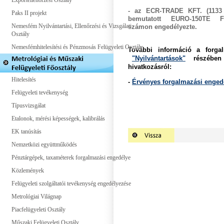
Exportellenőrzési Osztály
- az ECR-TRADE KFT. (1133 B
Paks II projekt
bemutatott
EURO-150TE F
Nemesfém Nyilvántartási, Ellenőrzési és Vizsgálati
számon engedélyezte.
Osztály
Nemesfémhitelesítési és Pénzmosás Felügyeleti Osztály
További információ a forga
"Nyilvántartások"
részében ol
hivatkozásról:
Hitelesítés
-
Érvényes forgalmazási engedé
Felügyeleti tevékenység
Típusvizsgálat
Etalonok, mérési képességek, kalibrálás
EK tanúsítás
Nemzetközi együttműködés
Pénztárgépek, taxaméterek forgalmazási engedélye
Közlemények
Felügyeleti szolgáltatói tevékenység engedélyezése
Metrológiai Világnap
Piacfelügyeleti Osztály
Műszaki Felügyeleti Osztály