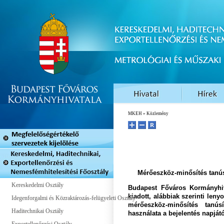
MKEH
» Közlemény
Mérőeszköz-minősítés tanús
Kereskedelmi Osztály
Budapest Főváros Kormányhiva
kiadott, alábbiak szerinti leny
Idegenforgalmi és Közraktározás-felügyeleti Osztály
mérőeszköz-minősítés tanús
Haditechnikai Osztály
használata a bejelentés napjátó