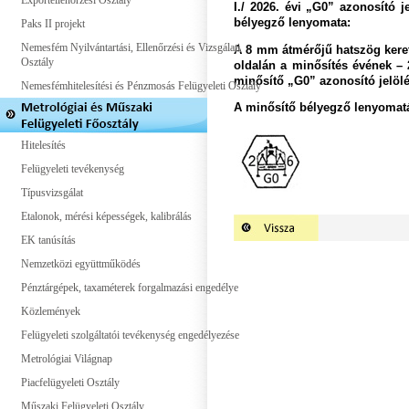
Exportellenőrzési Osztály
I./ 2026. évi „G0” azonosító 
bélyegző lenyomata:
Paks II projekt
Nemesfém Nyilvántartási, Ellenőrzési és Vizsgálati
A 8 mm átmérőjű hatszög keretb
Osztály
oldalán a minősítés évének – 
minősítő „G0” azonosító jelölé
Nemesfémhitelesítési és Pénzmosás Felügyeleti Osztály
A minősítő bélyegző lenyomatá
Hitelesítés
Felügyeleti tevékenység
Típusvizsgálat
Etalonok, mérési képességek, kalibrálás
EK tanúsítás
Nemzetközi együttműködés
Pénztárgépek, taxaméterek forgalmazási engedélye
Közlemények
Felügyeleti szolgáltatói tevékenység engedélyezése
Metrológiai Világnap
Piacfelügyeleti Osztály
Műszaki Felügyeleti Osztály