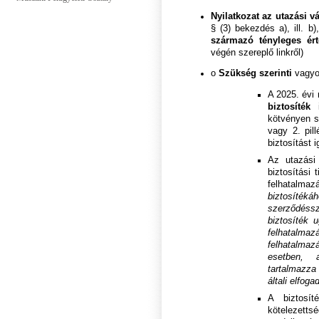
Nyilatkozat
az utazási vá
§ (3) bekezdés a), ill. b)
származó tényleges érté
végén szereplő linkről)
o
Szükség szerinti
vagyon
A 2025. évi 
biztosíték
i
kötvényen sz
vagy 2. pil
biztosítást i
Az utazási 
biztosítási t
felhatalmaz
biztosíték
szerződéss
biztosíték 
felhatalmaz
felhatalma
esetben, 
tartalmazza
általi elfoga
A biztosít
kötelezett