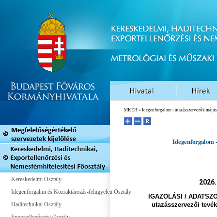
MKEH
» Idegenforgalom - utazásszervezők május 
Idegenforgalom -
Kereskedelmi Osztály
2026.
Idegenforgalmi és Közraktározás-felügyeleti Osztály
IGAZOLÁSI
/
ADATSZO
Haditechnikai Osztály
utazásszervezői tevék