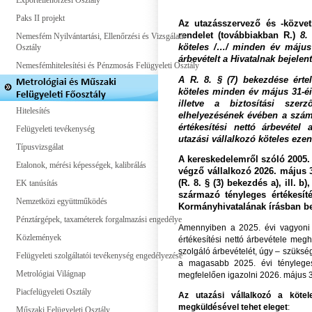
Exportellenőrzési Osztály
Paks II projekt
Az utazásszervező és -közvetí
rendelet (továbbiakban R.)
8.
Nemesfém Nyilvántartási, Ellenőrzési és Vizsgálati
Osztály
köteles /…/ minden év május 
árbevételt a Hivatalnak bejelen
Nemesfémhitelesítési és Pénzmosás Felügyeleti Osztály
A R. 8. § (7) bekezdése érte
köteles minden év május 31-éi
illetve a biztosítási szer
Hitelesítés
elhelyezésének évében a számv
értékesítési nettó árbevétel
Felügyeleti tevékenység
utazási vállalkozó köteles eze
Típusvizsgálat
A kereskedelemről szóló 2005. é
Etalonok, mérési képességek, kalibrálás
végző vállalkozó
2026. május 3
EK tanúsítás
(
R. 8. § (3) bekezdés a), ill. b)
származó tényleges értékesít
Nemzetközi együttműködés
Kormányhivatalának írásban be
Pénztárgépek, taxaméterek forgalmazási engedélye
Amennyiben a 2025. évi vagyoni b
Közlemények
értékesítési nettó árbevétele megh
szolgáló árbevételét, úgy – szükség
Felügyeleti szolgáltatói tevékenység engedélyezése
a magasabb 2025. évi tényleges 
Metrológiai Világnap
megfelelően igazolni 2026. május 3
Piacfelügyeleti Osztály
Az utazási vállalkozó a kötel
megküldésével tehet eleget
:
Műszaki Felügyeleti Osztály