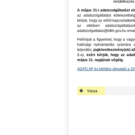
rendelkezés
A május 31-i adatszolgáltatást el
az adatszolgáltatási kötelezettsé
kérjük, hogy az előírt kapcsolatta
az októberi adatszolgáltatá
adatszolgaltatas@bfkh.gov.hu emai
Felhívjuk a figyelmet, hogy a vagy
hatósági nyilvántartás számára v
teljesítés,
jogkövetkezmény(ek) a
§-a),
ezért kérjük, hogy az adat
május 31. napjának végéig.
ADATLAP és kitöltési útmutató a 20