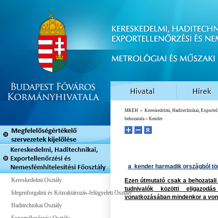
MKEH
»
Kereskedelmi, Haditechnikai, Exportel
behozatala
» Kender
a kender harmadik országból tö
Kereskedelmi Osztály
Ezen útmutató csak a behozatal
tudnivalók közötti eligazodá
Idegenforgalmi és Közraktározás-felügyeleti Osztály
vonatkozásában mindenkor a vona
Haditechnikai Osztály