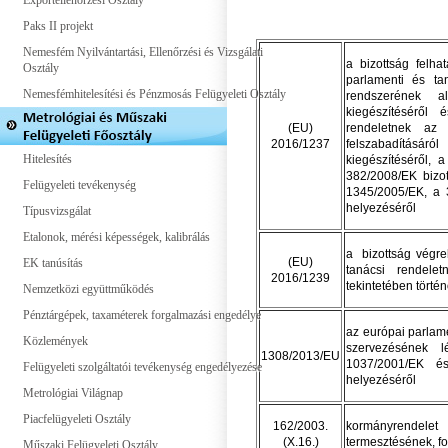
Exportellenőrzési Osztály
Paks II projekt
Nemesfém Nyilvántartási, Ellenőrzési és Vizsgálati
a bizottság felh
Osztály
parlamenti és ta
Nemesfémhitelesítési és Pénzmosás Felügyeleti Osztály
rendszerének a
kiegészítéséről
(EU)
rendeletnek az 
2016/1237
felszabadításáról
Hitelesítés
kiegészítéséről,
382/2008/EK bizot
Felügyeleti tevékenység
1345/2005/EK, a 
helyezéséről
Típusvizsgálat
Etalonok, mérési képességek, kalibrálás
a bizottság végre
(EU)
EK tanúsítás
tanácsi rendele
2016/1239
tekintetében törté
Nemzetközi együttműködés
Pénztárgépek, taxaméterek forgalmazási engedélye
az európai parlam
Közlemények
szervezésének 
1308/2013/EU
1037/2001/EK és
Felügyeleti szolgáltatói tevékenység engedélyezése
helyezéséről
Metrológiai Világnap
Piacfelügyeleti Osztály
162/2003.
kormányrendele
(X.16.)
termesztésének, f
Műszaki Felügyeleti Osztály