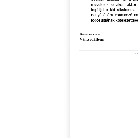
műveletek egyikét, akkor
legfeljebb két alkalomma
benyújtására vonatkozó ha
jogosultjának kötelezettsé
Rovatszerke
Váncsodi Ilona
Az