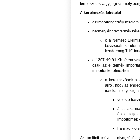
természetes vagy jogi személy beny
A kérelmezés feltételei
az importengedély kérelem 
bármely érintett termék kér
o a Nemzeti Élelmis
bevizsgált kenderm
kendermag THC tarta
a
1207 99 91
KN (nem veté
csak az e termék importál
importőr kérelmezheti;
a kérelmezőnek a ké
arról, hogy az enged
iratokat, melyek igaz
vetésre haszn
állati takar
és a teljes
importőrnek 
harmadik orsz
Az említett művelet elvégzését i