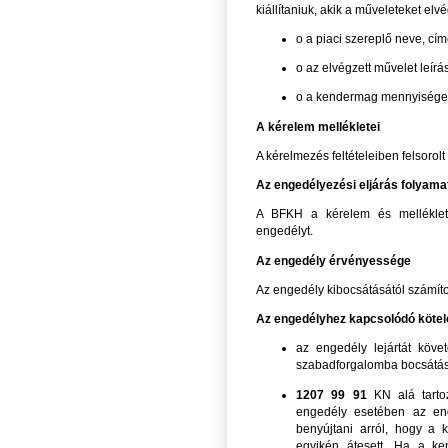
kiállítaniuk, akik a műveleteket elv
o a piaci szereplő neve, cím
o az elvégzett művelet leírá
o a kendermag mennyisége 
A kérelem mellékletei
A kérelmezés feltételeiben felsoro
Az engedélyezési eljárás folyama
A BFKH a kérelem és mellékletei
engedélyt.
Az engedély érvényessége
Az engedély kibocsátásától számíto
Az engedélyhez kapcsolódó kötele
az engedély lejártát köv
szabadforgalomba bocsátás
1207 99 91
KN alá tarto
engedély esetében az eng
benyújtani arról, hogy a 
egyikén átesett. Ha a 