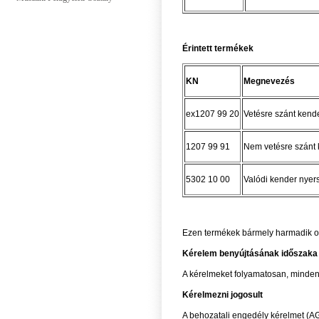
Érintett termékek
KN
Megnevezés
ex1207 99 20
Vetésre szánt kend
1207 99 91
Nem vetésre szánt
5302 10 00
Valódi kender nyer
Ezen termékek bármely harmadik o
Kérelem benyújtásának időszaka
A kérelmeket folyamatosan, minden h
Kérelmezni jogosult
A behozatali engedély kérelmet (