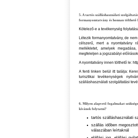
5. A tartós szálláshasználati szolgáltat
formanyomtatvány és honnan tölthető 
Kötelező-e a tevékenység folytatás
Létezik formanyomtatvány, de nem
célszerű, mert a nyomtatvány r
mellékletet, amelyek megadása,
megfeleljen a jogszabályi előíráso
A nyomtatvány innen tölthető le: ht
A fenti linken belül itt találja: K
turisztikai tevékenységek nyilv
szálláshasználati szolgáltatási te
6. Milyen alapvető fogalmakat szükséges
kívánok folytatni?
tartós szálláshasználati s
szállás időben megosztott
válaszában leírtaknál
elállási jog, elállási nyi