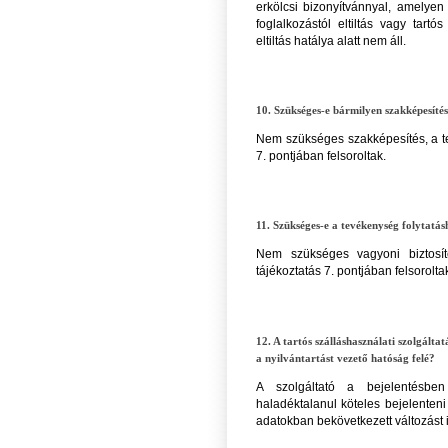
erkölcsi bizonyítvánnyal, amelyen
foglalkozástól eltiltás vagy tartó
eltiltás hatálya alatt nem áll.
10. Szükséges-e bármilyen szakképesíté
Nem szükséges szakképesítés, a tev
7. pontjában felsoroltak.
11. Szükséges-e a tevékenység folytatás
Nem szükséges vagyoni biztosíté
tájékoztatás 7. pontjában felsorolta
12. A tartós szálláshasználati szolgálta
a nyilvántartást vezető hatóság felé?
A szolgáltató a bejelentésben
haladéktalanul köteles bejelenteni
adatokban bekövetkezett változást i