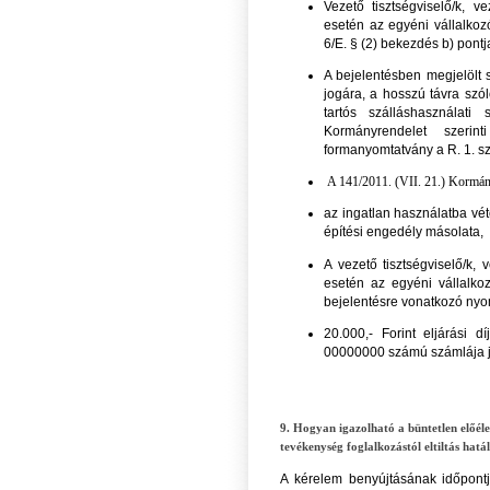
Vezető tisztségviselő/k, v
esetén az egyéni vállalkoz
6/E. § (2) bekezdés b) pontj
A bejelentésben megjelölt 
jogára, a hosszú távra szó
tartós szálláshasználati 
Kormányrendelet szerint
formanyomtatvány a R. 1. sz
A 141/2011. (VII. 21.) Kormány
az ingatlan használatba vét
építési engedély másolata,
A vezető tisztségviselő/k, 
esetén az egyéni vállalko
bejelentésre vonatkozó nyo
20.000,- Forint eljárási 
00000000 számú számlája jav
9. Hogyan igazolható a büntetlen előélet
tevékenység foglalkozástól eltiltás hatá
A kérelem benyújtásának időpontj