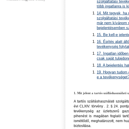
szolgáltatási tevé
több ingatlanra is 
14. Mit tegyek, ha 
szolgáltatási tevé
már nem kívánom mi
bejelentésemben s
15. Be kell-e jele
16. Építés alatt ál
tevékenység folyta
17. Ingatlan időbe
csak saját tulajdo
18. A bejelentés ha
19. Hogyan tudom el
e a tevékenységet
1. Mit jelent a tartós szálláshasználati 
A tartós szálláshasználati szolgá
évi CLXIV. törvény . 2. § 24. pontja
tevékenység az üzletszerű gazda
pihenést is magában foglaló tart
ismétlődő, meghatározott, nem huz
biztosítása.