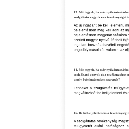
13. Mit tegyek, ha már nyilvántartásba 
szolgáltató vagyok és a tevékenységet t
Az új ingatlant be kell jelenteni, 
bejelentésben meg kell adni az ing
bejelentésben megjelölt szállásra 
szerinti magyar nyelvű írásbeli táj
ingatlan használatbavételi engedé
engedély másolatát, valamint az elj
14. Mit tegyek, ha már nyilvántartásba 
szolgáltató vagyok és a tevékenységet
amely bejelentésemben szerepelt?
Fentieket a szolgáltatás felügyel
megváltozását be kell jelenteni és c
15. Be kell-e jelentenem a tevékenység 
A szolgáltatási tevékenység megszü
felügyeletét ellátó hatósághoz