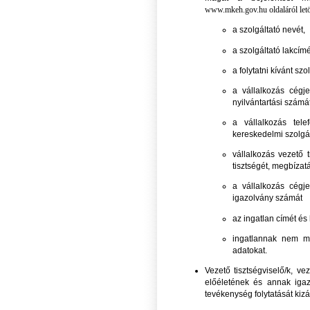
www.mkeh.gov.hu
oldaláról let
a szolgáltató nevét,
a szolgáltató lakcím
a folytatni kívánt sz
a vállalkozás cégje
nyilvántartási számát
a vállalkozás tele
kereskedelmi szolgál
vállalkozás vezető 
tisztségét, megbízat
a vállalkozás cégje
igazolvány számát
az ingatlan címét és
ingatlannak nem mi
adatokat.
Vezető tisztségviselő/k, v
előéletének és annak igazo
tevékenység folytatását kizár