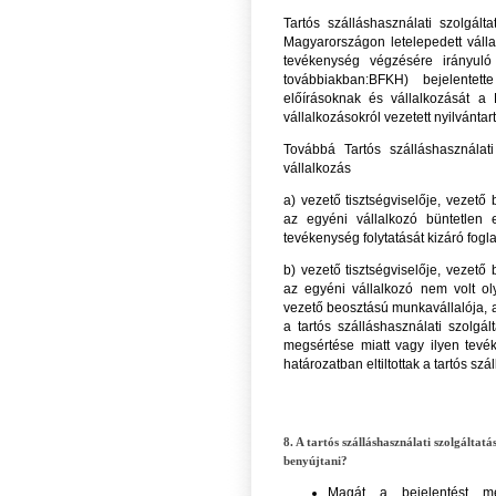
Tartós szálláshasználati szolgál
Magyarországon letelepedett válla
tevékenység végzésére irányul
továbbiakban:BFKH) bejelentet
előírásoknak és vállalkozását a 
vállalkozásokról vezetett nyilvánta
Továbbá Tartós szálláshasználati
vállalkozás
a) vezető tisztségviselője, vezető
az egyéni vállalkozó büntetlen e
tevékenység folytatását kizáró foglal
b) vezető tisztségviselője, vezető
az egyéni vállalkozó nem volt oly
vezető beosztású munkavállalója,
a tartós szálláshasználati szolgá
megsértése miatt vagy ilyen tevék
határozatban eltiltottak a tartós sz
8. A tartós szálláshasználati szolgálta
benyújtani?
Magát a bejelentést me