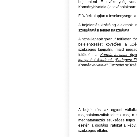
bejelenteni. E tevékenység vo
Kormányhivatala ( a továbbiakban:
Előzőek alapján a tevékenységet a 
A bejelentés kizárólag elektronkiu
szolgáltatási felület használata.
A https://epapir.gov.hu/ felületen
bejelentkezést követően a „Cé
szükséges kipipálni, majd megad
felületén a
Kormányhivatali ügy
igazgatási feladatok (Budapest F
Kormányhivatala
" Címzettet szüks
A bejelentést az egyéni vállalk
meghatalmazottak tehetik meg a c
meghatalmazás szükséges teljes b
esetén a digitális iratokat a képvi
szükséges ellátni.