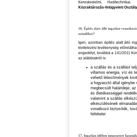
Kereskedelmi, Haditechnikai, 
Közraktározás-felügyeleti Osztál
16. Építés alatt álló ingatlan vonatkozá
szándékot?
Igen, azonban építés alatt álló in
kivitelezési tevékenység előrelátha
engedélyt, továbbá a 141/2011 Korm.
az alábbiakról is:
a szállás és a szállást t
villamos energia, víz és t
vehető létesítmények kivit
a fogyasztó által igényb
megbecsült határideje; az
és illetékességgel rendelk
valamint a szállás elkész
elkészülésének elmaradása
vonatkozó biztosíték, tov
feltételei
17. Ingatlan időben megosztott használ