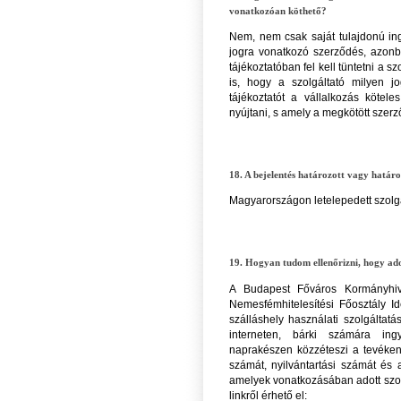
vonatkozóan köthető?
Nem, nem csak saját tulajdonú in
jogra vonatkozó szerződés, azonba
tájékoztatóban fel kell tüntetni a sz
is, hogy a szolgáltató milyen j
tájékoztatót a vállalkozás köte
nyújtani, s amely a megkötött szerz
18. A bejelentés határozott vagy határo
Magyarországon letelepedett szolgá
19. Hogyan tudom ellenőrizni, hogy ado
A Budapest Főváros Kormányhivat
Nemesfémhitelesítési Főosztály Id
szálláshely használati szolgáltatá
interneten, bárki számára in
naprakészen közzéteszi a tevékeny
számát, nyilvántartási számát és 
amelyek vonatkozásában adott szolgá
linkről érhető el: