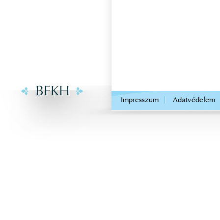
.
Impresszum
Adatvédelem