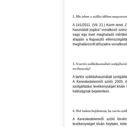
2. Mit jelent a szállás időben megoszto
A 141/2011. (VII. 21.) Korm rend. 2
használati jogára” vonatkozó szerző
vagy egy évet meghaladó mértékű 
alapján a fogyasztó ellenszolgál
meghatározott időszakra vonatkozó
3. A tartós szálláshasználati szolgáltat
tevékenység?
A tartós szálláshasználati szolgált
A Kereskedelemről szóló 2005. év
szolgáltatási tevékenységet kíván 
hatóságnak bejelenteni.
4. Hol tudom bejelenteni, ha tartós szál
A Kereskedelemről szóló törvény
tevékenységet kíván folytatni, kö