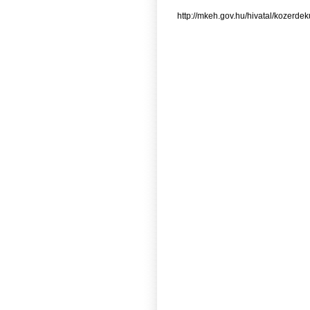
http://mkeh.gov.hu/hivatal/kozerde