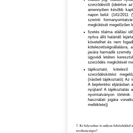
szerződéstől (ideértve a
amennyiben később kapta
napon belül. (141/2011. (
szerinti formanyomtatv
megkötését megelőzően kül
fizetés tilalma elállási 
nyitva álló határidő lejá
követelhet és nem fogadh
kötelezettségvállalásra,
javára harmadik személy ré
ügyvédi letéten keresztül
szerződés megkötését mege
tájékoztató, kötelező
szerződéskötést megelő
(írásbeli tájékoztató). Az
A bejelentési eljárásban 
nyújtani! A tájékoztatás 
nyomtatványon történik
használati jogára vona
melléklete))
7. Ki folytathat és milyen feltételekke
tevékenységet?