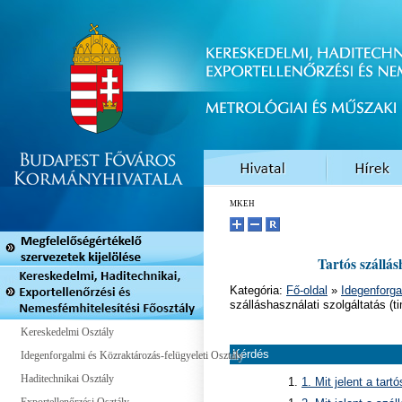
MKEH
Tartós szállás
Kategória:
Fő-oldal
»
Idegenforga
szálláshasználati szolgáltatás (t
Kereskedelmi Osztály
Kérdés
Idegenforgalmi és Közraktározás-felügyeleti Osztály
Haditechnikai Osztály
1. Mit jelent a tar