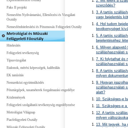
Exportellenőrzési Osztály
2. Mit jelent a szá
szerződés?
Paks II projekt
3. A tartós szállás
Nemesfém Nyilvántartási, Ellenőrzési és Vizsgálati
vagy bejelentés kö
Osztály
4. Hol tudom bejele
Nemesfémhitelesítési és Pénzmosás Felügyeleti Osztály
tevékenységet kívá
5. A tartós szállás
bejelentéséhez lét
Hitelesítés
6. Milyen alapvető
szálláshasználati s
Felügyeleti tevékenység
7. Ki folytathat és
Típusvizsgálat
szálláshasználati 
Etalonok, mérési képességek, kalibrálás
8. A tartós szállás
EK tanúsítás
milyen dokumentumo
Nemzetközi együttműködés
9. Hogyan igazolhat
szálláshasználati s
Pénztárgépek, taxaméterek forgalmazási engedélye
alatt?
Közlemények
10. Szükséges-e b
Felügyeleti szolgáltatói tevékenység engedélyezése
11. Szükséges-e a 
Metrológiai Világnap
12. A tartós szállá
milyen változásokat
Piacfelügyeleti Osztály
13. Mit tegyek, ha 
Műszaki Felügyeleti Osztály