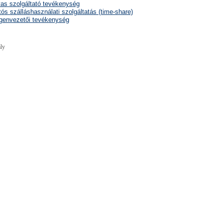
as szolgáltató tevékenység
tós szálláshasználati szolgáltatás (time-share)
genvezetői tevékenység
ly