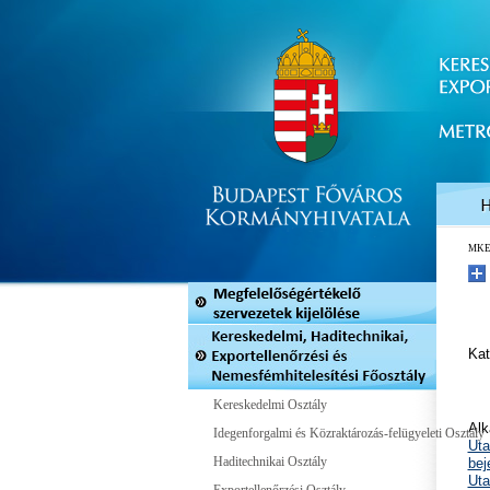
MK
Kat
Kereskedelmi Osztály
Alk
Idegenforgalmi és Közraktározás-felügyeleti Osztály
Uta
Haditechnikai Osztály
bej
Uta