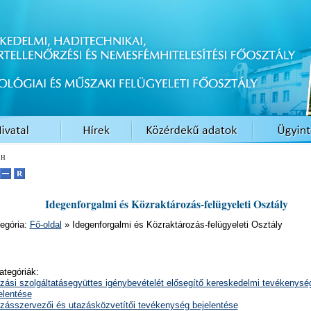
EH
Idegenforgalmi és Közraktározás-felügyeleti Osztály
egória:
Fő-oldal
» Idegenforgalmi és Közraktározás-felügyeleti Osztály
ategóriák:
zási szolgáltatásegyüttes igénybevételét elősegítő kereskedelmi tevékenysé
elentése
zásszervezői és utazásközvetítői tevékenység bejelentése