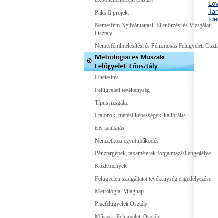
Exportellenőrzési Osztály
Lov
Tar
Paks II projekt
Ide
Nemesfém Nyilvántartási, Ellenőrzési és Vizsgálati
Osztály
Nemesfémhitelesítési és Pénzmosás Felügyeleti Osztá
Hitelesítés
Felügyeleti tevékenység
Típusvizsgálat
Etalonok, mérési képességek, kalibrálás
EK tanúsítás
Nemzetközi együttműködés
Pénztárgépek, taxaméterek forgalmazási engedélye
Közlemények
Felügyeleti szolgáltatói tevékenység engedélyezése
Metrológiai Világnap
Piacfelügyeleti Osztály
Műszaki Felügyeleti Osztály