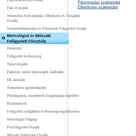
Exportellenőrzési Osztály
Pénzmosási szakterület
Ellenőrzési szakterület
Paks II projekt
Nemesfém Nyilvántartási, Ellenőrzési és Vizsgálati
Osztály
Nemesfémhitelesítési és Pénzmosás Felügyeleti Osztály
Hitelesítés
Felügyeleti tevékenység
Típusvizsgálat
Etalonok, mérési képességek, kalibrálás
EK tanúsítás
Nemzetközi együttműködés
Pénztárgépek, taxaméterek forgalmazási engedélye
Közlemények
Felügyeleti szolgáltatói tevékenység engedélyezése
Metrológiai Világnap
Piacfelügyeleti Osztály
Műszaki Felügyeleti Osztály