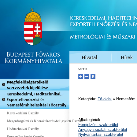
MKEH
Kategória:
Fő-oldal
» Nemesfém
Kereskedelmi Osztály
Alkategóriák:
Idegenforgalmi és Közraktározás-felügyeleti Osztály
Fémjelzési szakterület
Haditechnikai Osztály
Anyagvizsgálati szakterület
Nyilvántartási szakterület