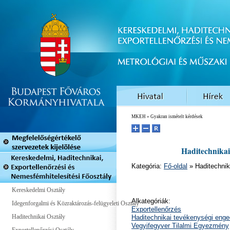
MKEH
» Gyakran ismételt kérdések
Haditechnikai 
Kategória:
Fő-oldal
» Haditechnik
Kereskedelmi Osztály
Alkategóriák:
Idegenforgalmi és Közraktározás-felügyeleti Osztály
Exportellenőrzés
Haditechnikai Osztály
Haditechnikai tevékenységi eng
Vegyifegyver Tilalmi Egyezmény