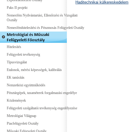
Exportellenőrzési Osztály
Haditechnikai külkereskedelem
Paks II projekt
Nemesfém Nyilvántartási, Ellenőrzési és Vizsgálati
Osztály
Nemesfémhitelesítési és Pénzmosás Felügyeleti Osztály
Hitelesítés
Felügyeleti tevékenység
Típusvizsgálat
Etalonok, mérési képességek, kalibrálás
EK tanúsítás
Nemzetközi együttműködés
Pénztárgépek, taxaméterek forgalmazási engedélye
Közlemények
Felügyeleti szolgáltatói tevékenység engedélyezése
Metrológiai Világnap
Piacfelügyeleti Osztály
Műszaki Felügyeleti Osztály