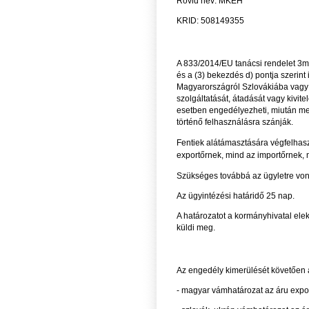
Rövid név: MKEH
KRID: 508149355
A 833/2014/EU tanácsi rendelet 3m. 
és a (3) bekezdés d) pontja szerint
Magyarországról Szlovákiába vagy 
szolgáltatását, átadását vagy kivit
esetben engedélyezheti, miután meg
történő felhasználásra szánják.
Fentiek alátámasztására
végfelhasz
exportőrnek, mind az importőrnek, m
Szükséges továbbá az ügyletre von
Az ügyintézési határidő 25 nap.
A határozatot a kormányhivatal elek
küldi meg.
Az engedély kimerülését követően
- magyar vámhatározat az áru expor