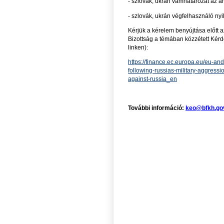
- szlovák, ukrán vámhatározat az ár
- szlovák, ukrán végfelhasználó nyil
Kérjük a kérelem benyújtása előtt
Bizottság a témában közzétett Kér
linken):
https://finance.ec.europa.eu/eu-an
following-russias-military-aggress
against-russia_en
További információ:
keo@bfkh.go