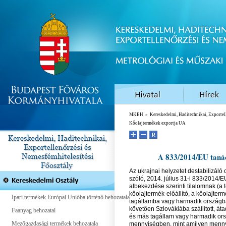
MKEH
»
Kereskedelmi, Haditechnikai, Exportel
Kőolajtermékek exportja UA
A 833/2014/EU tanács
Az ukrajnai helyzetet destabilizáló
szóló, 2014. július 31-i 833/2014/
albekezdése szerinti tilalomnak (a
kőolajtermék-előállító, a kőolajte
Ipari termékek Európai Unióba történő behozatala
tagállamba vagy harmadik országba
követően Szlovákiába szállított, áta
Faanyag behozatal
és más tagállam vagy harmadik ors
Mezőgazdasági termékek behozatala
mennyiségben, mint amilyen mennyi