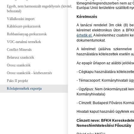
tömegmérlegrendszerben nem az Or
Egyéb, nem harmonizált engedélyezés (kivitel,
Európai Unió területére szállított ny
behozatal)
Kérelmezés
Vállalkozási import
A tanácsi rendelet 3m cikk (8) be
Kábítószer-prekurzorok
kérelmet elektronikus úton a BFK
Robbanóanyag-prekurzorok
érhetik el.
A kérelemhez csatolni kel
dokumentumokat.
VOC-tartalmú termékek
A kérelmet (aláírva szkennelve 
Conflict Minerals
használatára kötelezettek esetén a
Belarusz szankciók
Az epapír űrlapon az alábbi jelölés
Orosz szankciók
- Cégkapu használatára kötelezet
Orosz szankciók - közbeszerzés
- Témacsoport: Kormányhivatali üg
Paks II projekt
Kőolajtermékek exportja
- Ügytípus: Nem önkormányzati ker
Kormányhivatala)
- Címzett: Budapest Főváros Kormá
Hivatali kaput használó ügyfelek es
Címzett neve: BFKH Kereskedelmi,
Nemesfémhitelesítési Főosztály