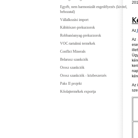
201
Egyéb, nem harmonizált engedélyezés (kivitel,
behozatal)
K
Vállalkozási import
Kábítószer-prekurzorok
Az
E
Robbanóanyag-prekurzorok
Az 
VOC-tartalmú termékek
ese
ill
Conflict Minerals
Ügy
Belarusz szankciók
kér
ker
Orosz szankciók
nap
Orosz szankciók - közbeszerzés
kér
Paks II projekt
Az i
szer
Kőolajtermékek exportja