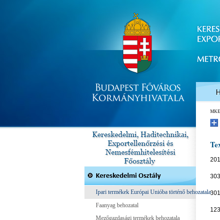
MK
Tex
201
303
Ipari termékek Európai Unióba történő behozatala
301
Faanyag behozatal
123
Mezőgazdasági termékek behozatala