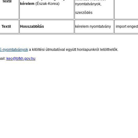
Textil
kérelem
(Észak-Korea)
nyomtatványok,
szerződés
Textil
Hosszabbítás
kérelem nyomtatvány
import enged
E-nyomtatványok
a kitöltési útmutatóval együtt honlapunkról letölthetők.
ail:
keo@bfkh.gov.hu