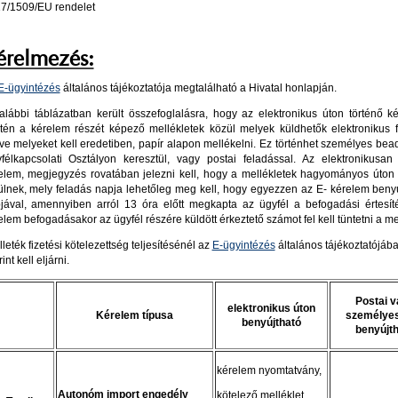
7/1509/EU rendelet
érelmezés:
-ügyintézés
általános tájékoztatója megtalálható a Hivatal honlapján.
alábbi táblázatban került összefoglalásra, hogy az elektronikus úton történő k
tén a kérelem részét képező mellékletek közül melyek küldhetők elektronikus 
etve melyeket kell eredetiben, papír alapon mellékelni. Ez történhet személyes bea
félkapcsolati Osztályon keresztül, vagy postai feladással. Az elektronikusan 
elem, megjegyzés rovatában jelezni kell, hogy a mellékletek hagyományos úton 
ülnek, mely feladás napja lehetőleg meg kell, hogy egyezzen az E- kérelem beny
jával, amennyiben arról 13 óra előtt megkapta az ügyfél a befogadási értesíté
elem befogadásakor az ügyfél részére küldött érkeztető számot fel kell tüntetni a me
lleték fizetési kötelezettség teljesítésénél az
E-ügyintézés
általános tájékoztatójába
int kell eljárni.
Postai 
elektronikus úton
Kérelem típusa
személyes
benyújtható
benyújt
kérelem nyomtatvány,
Autonóm import engedély
kötelező melléklet