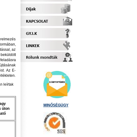
érelmezés
formában,
dással, az
beküldött
feladásra
újtásának
st. Az E-
llékleten.
n leírtak
vagy
MINŐSÉGÜGY
 úton
ható