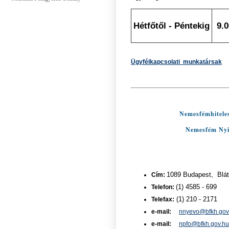
Hétfőtől - Péntekig
9.0
Ügyfélkapcsolati munkatársak
Nemesfémhiteles
Nemesfém Nyil
Cím:
1089 Budapest, Bláth
Telefon:
(1) 4585 - 699
Telefax:
(1) 210 - 2171
e-mail:
nnyevo@bfkh.gov
e-mail:
npfo@bfkh.gov.hu