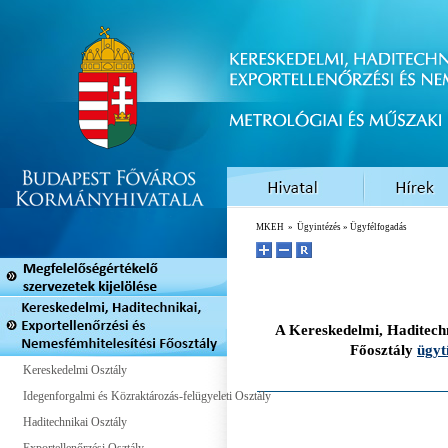
MKEH
»
Ügyintézés
» Ügyfélfogadás
A Kereskedelmi, Haditechn
Főosztály
ügyt
Kereskedelmi Osztály
Idegenforgalmi és Közraktározás-felügyeleti Osztály
Haditechnikai Osztály