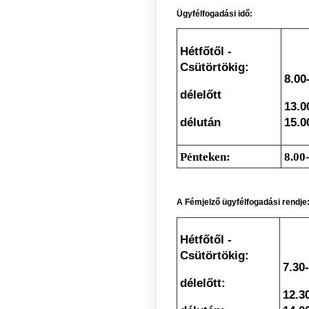
Ügyfélfogadási idő:
Hétfőtől -
Csütörtökig:
8.00
délelőtt
13.0
délután
15.0
Pénteken:
8.00
A Fémjelző ügyfélfogadási rendje
Hétfőtől -
Csütörtökig:
7.3
0
délelőtt:
12.3