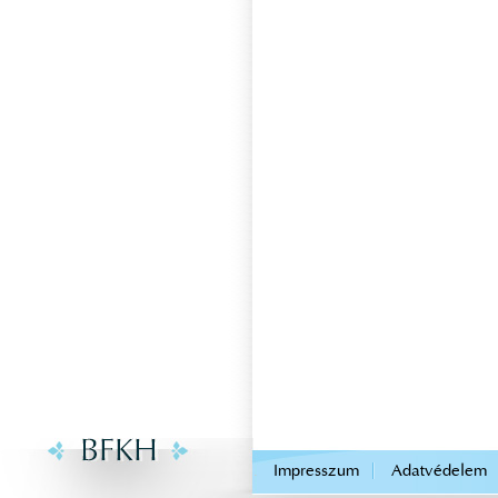
.
Impresszum
Adatvédelem