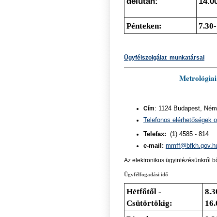
délután:
14.0
Pénteken:
7.3
0-
Ügyfélszolgálat munkatársai
Metrológiai
Cím
: 1124 Budapest, Néme
Telefonos elérhetőségek 
Telefax:
(1) 4585 - 814
e-mail:
mmff@bfkh.gov.h
Az elektronikus ügyintézésünkről b
Ügyfélfogadási idő
Hétfőtől -
8.3
Csütörtökig:
16.