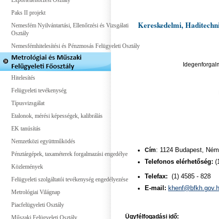
Exportellenőrzési Osztály
Paks II projekt
Kereskedelmi, Haditechni
Nemesfém Nyilvántartási, Ellenőrzési és Vizsgálati
Osztály
Nemesfémhitelesítési és Pénzmosás Felügyeleti Osztály
Idegenforgalm
Hitelesítés
Felügyeleti tevékenység
Típusvizsgálat
Etalonok, mérési képességek, kalibrálás
EK tanúsítás
Nemzetközi együttműködés
Cím
: 1124 Budapest, Néme
Pénztárgépek, taxaméterek forgalmazási engedélye
Telefonos elérhetőség:
(1
Közlemények
Telefax:
(1) 4585 - 828
Felügyeleti szolgáltatói tevékenység engedélyezése
E-mail:
khenf@bfkh.gov.
Metrológiai Világnap
Piacfelügyeleti Osztály
Ügyfélfogadási idő:
Műszaki Felügyeleti Osztály