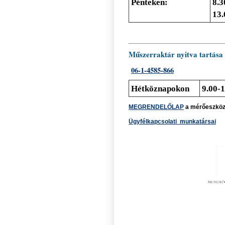
Pénteken:
8.3
13.
Műszerraktár nyitva tartás
06-1-4585-866
Hétköznapokon
9.00-
MEGRENDELŐLAP
a mérőeszköz 
Ügyfélkapcsolati munkatársai