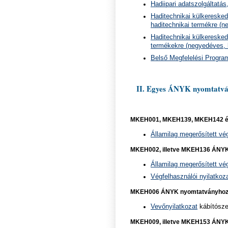
Hadiipari adatszolgáltatás
Haditechnikai külkereske
haditechnikai termékre (
Haditechnikai külkereskede
termékekre (negyedéves, k
Belső Megfelelési Progra
II. Egyes ÁNYK nyomtatvá
MKEH001, MKEH139, MKEH142 é
Államilag megerősített vég
MKEH002, illetve MKEH136 ÁNY
Államilag megerősített vég
Végfelhasználói nyilatkoz
MKEH006 ÁNYK nyomtatványho
Vevőnyilatkozat
kábítósze
MKEH009, illetve MKEH153 ÁNY