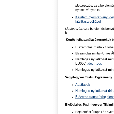
Megjegyzés
: ez a bejelenté
nyomtatványon is
Kérelem nyomtatvány ideg
kiállítása céljából
Megjegyzés
: ez a bejelentés benyú
is
Kettős felhasználású termékek é
Elszámolás minta - Globá
Elszámolás minta - Uniós 
Nemleges nyilatkozat min
EU006)
.doc,
.ods
Nemleges nyilatkozat min
Vegyifegyver Tilalmi Egyezmény
Adatlapok
Nemleges nyilatkozat űrla
Előzetes transzferbejelent
Biológiai és Toxin-fegyver Tilal
Bejelentési űrlapok és nyilat