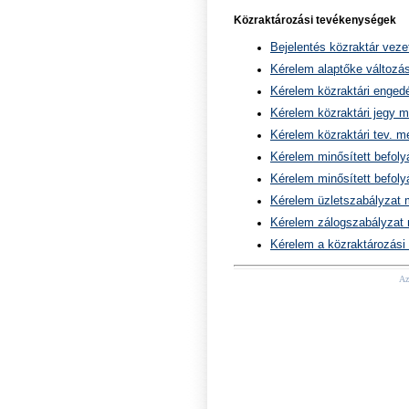
Közraktározási tevékenységek
Bejelentés közraktár vezet
Kérelem alaptőke változá
Kérelem közraktári enged
Kérelem közraktári jegy 
Kérelem közraktári tev. 
Kérelem minősített befol
Kérelem minősített befol
Kérelem üzletszabályzat
Kérelem zálogszabályzat
Kérelem a közraktározási
Az