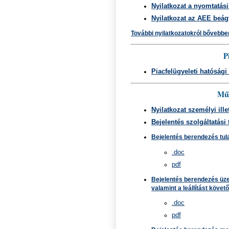
Nyilatkozat a nyomtatási
Nyilatkozat az AEE beá
További nyilatkozatokról bővebben
P
Piacfelügyeleti hatósági
Műs
Nyilatkozat személyi il
Bejelentés szolgáltatás
Bejelentés berendezés tul
.doc
pdf
Bejelentés berendezés üze
valamint a leállítást köve
.doc
pdf