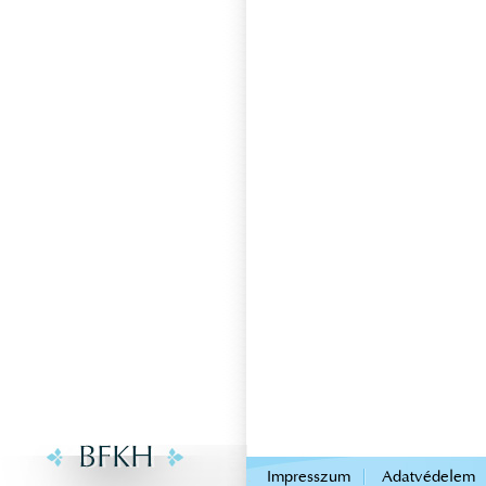
.
Impresszum
Adatvédelem