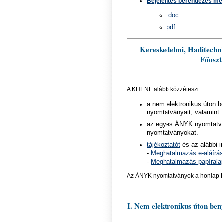
Bejelentés berendezés meg
.doc
pdf
Kereskedelmi, Haditechni
Főoszt
A KHENF alább közzéteszi
a nem elektronikus úton 
nyomtatványait, valamint
az egyes ÁNYK nyomtatv
nyomtatványokat.
tájékoztatót
és az alábbi 
-
Meghatalmazás e-aláírá
-
Meghatalmazás papírala
Az ÁNYK nyomtatványok a honlap 
I. Nem elektronikus úton be