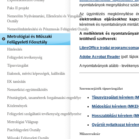
Exportellenőrzési Osztály
nyomtatványok megnyitáshoz szük
Paks II projekt
Az ügyintézés megkönnyítése ér
Nemesfém Nyilvántartási, Ellenőrzési és Vizsgálati
elektronikus eljárásokhoz kapc
Osztály
kérelmek és nyomtatványok mintáit
Nemesfémhitelesítési és Pénzmosás Felügyeleti Osztály
A mellékletek és nyomtatványai
letölthető szoftverek:
LibreOffice irodai programcsoma
Hitelesítés
Adobe Acrobat Reader
(pdf. fájlo
Felügyeleti tevékenység
Típusvizsgálat
A nyomtatványok alább - tevékenysé
Etalonok, mérési képességek, kalibrálás
EK tanúsítás
Szerencsejáték típusvizsgálat
Nemzetközi együttműködés
Típusvizsgálati kérelem 
Pénztárgépek, taxaméterek forgalmazási engedélye
Közlemények
Módosítási kérelem (MKE
Felügyeleti szolgáltatói tevékenység engedélyezése
Hosszabbítási kérelem (
Metrológiai Világnap
Gyártói nyilatkozat kére
Piacfelügyeleti Osztály
Műszerraktár
Műszaki Felügyeleti Osztály