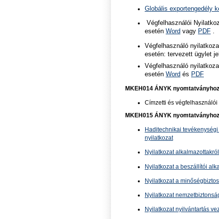
Globális exportengedély k
Végfelhasználói Nyilatkoza
esetén
Word
vagy
PDF
.
Végfelhasználó nyilatkoza
esetén: tervezett ügylet j
Végfelhasználó nyilatkozat
esetén
Word
és
PDF
MKEH014 ÁNYK nyomtatványho
Címzetti és végfelhasználói 
MKEH015 ÁNYK nyomtatványho
Haditechnikai tevékenységi 
nyilatkozat
Nyilatkozat alkalmazottakról
Nyilatkozat a beszállítói al
Nyilatkozat a minőségbiztos
Nyilatkozat nemzetbiztonság
Nyilatkozat nyilvántartás ve