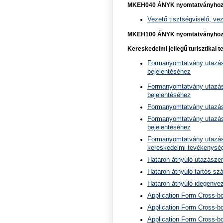
MKEH040 ÁNYK nyomtatványho
Vezető tisztségviselő, v
MKEH100 ÁNYK nyomtatványho
Kereskedelmi jellegű turisztikai
Formanyomtatvány utazás
bejelentéséhez
Formanyomtatvány utazási 
bejelentéséhez
Formanyomtatvány utazási
Formanyomtatvány utazás
bejelentéséhez
Formanyomtatvány utazási
kereskedelmi tevékenység
Határon átnyúló utazászer
Határon átnyúló tartós sz
Határon átnyúló idegenve
Application Form Cross-bor
Application Form Cross-bor
Application Form Cross-bor