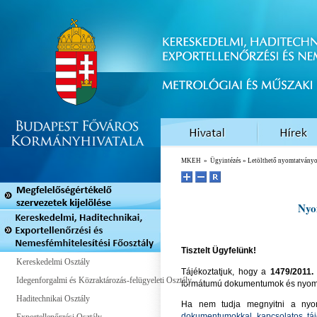
MKEH
»
Ügyintézés
» Letölthető nyomtatvány
Nyo
Tisztelt Ügyfelünk!
Kereskedelmi Osztály
Tájékoztatjuk, hogy a
1479/2011. 
Idegenforgalmi és Közraktározás-felügyeleti Osztály
formátumú dokumentumok és nyomta
Haditechnikai Osztály
Ha nem tudja megnyitni a nyom
dokumentumokkal kapcsolatos táj