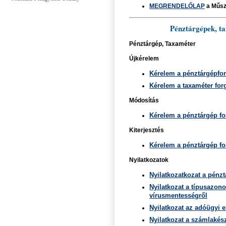
MEGRENDELŐLAP
a Műsz
Pénztárgépek, ta
Pénztárgép, Taxaméter
Újkérelem
Kérelem a pénztárgépfo
Kérelem a taxaméter fo
Módosítás
Kérelem a pénztárgép f
Kiterjesztés
Kérelem a pénztárgép fo
Nyilatkozatok
Nyilatkozatkozat a pénzt
Nyilatkozat a típusazon
vírusmentességről
Nyilatkozat az adóügyi 
Nyilatkozat a számlakész