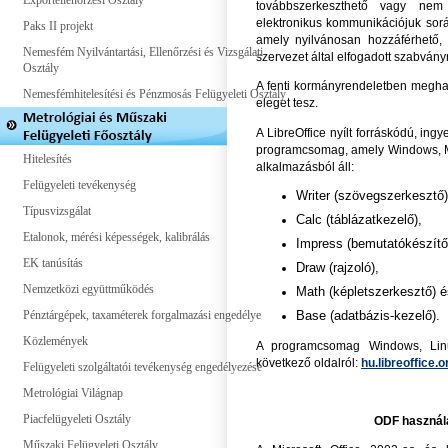
Exportellenőrzési Osztály
továbbszerkeszthető vagy nem
elektronikus kommunikációjuk sor
Paks II projekt
amely nyilvánosan hozzáférhető, 
Nemesfém Nyilvántartási, Ellenőrzési és Vizsgálati
szervezet által elfogadott szabvány
Osztály
A fenti kormányrendeletben meghat
Nemesfémhitelesítési és Pénzmosás Felügyeleti Osztály
eleget tesz.
A LibreOffice nyílt forráskódú, ing
programcsomag, amely Windows, Ma
Hitelesítés
alkalmazásból áll:
Felügyeleti tevékenység
Writer (szövegszerkesztő)
Típusvizsgálat
Calc (táblázatkezelő),
Etalonok, mérési képességek, kalibrálás
Impress (bemutatókészítő
EK tanúsítás
Draw (rajzoló),
Nemzetközi együttműködés
Math (képletszerkesztő) é
Pénztárgépek, taxaméterek forgalmazási engedélye
Base (adatbázis-kezelő).
Közlemények
A programcsomag Windows, Linu
következő oldalról:
hu.libreoffice.o
Felügyeleti szolgáltatói tevékenység engedélyezése
Metrológiai Világnap
Piacfelügyeleti Osztály
ODF használa
Műszaki Felügyeleti Osztály