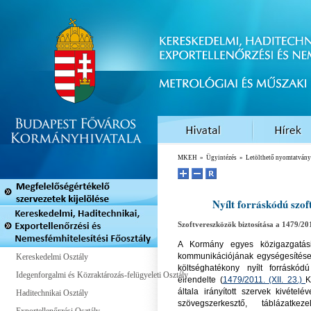
MKEH
»
Ügyintézés
»
Letölthető nyomtatván
Nyílt forráskódú szoft
Szoftvereszközök biztosítása a 1479/20
A Kormány egyes közigazgatási
kommunikációjának egységesítése
Kereskedelmi Osztály
költséghatékony nyílt forráskó
Idegenforgalmi és Közraktározás-felügyeleti Osztály
elrendelte (
1479/2011. (XII. 23.)
K
általa irányított szervek kivétel
Haditechnikai Osztály
szövegszerkesztő, táblázatkez