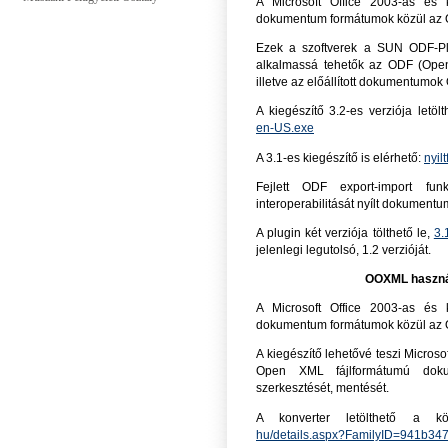
A Microsoft Office 2003-as és 
dokumentum formátumok közül az O
Ezek a szoftverek a SUN ODF-Plug
alkalmassá tehetők az ODF (Ope
illetve az előállított dokumentum
A kiegészítő 3.2-es verziója letöl
en-US.exe
A 3.1-es kiegészítő is elérhető:
nyil
Fejlett ODF export-import funk
interoperabilitását nyílt dokument
A plugin két verziója tölthető le,
3.
jelenlegi legutolsó, 1.2 verzióját.
OOXML használa
A Microsoft Office 2003-as és 
dokumentum formátumok közül az O
A kiegészítő lehetővé teszi Microso
Open XML fájlformátumú doku
szerkesztését, mentését.
A konverter letölthető a kö
hu/details.aspx?FamilyID=941b3