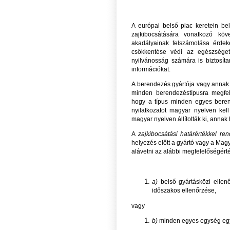
A európai belső piac keretein be
zajkibocsátására vonatkozó kö
akadályainak felszámolása érdek
csökkentése védi az egészséget 
nyilvánosság számára is biztosítan
információkat.
A berendezés gyártója vagy annak
minden berendezéstípusra megfele
hogy a típus minden egyes berend
nyilatkozatot magyar nyelven kell
magyar nyelven állították ki, annak hi
A
zajkibocsátási határértékkel re
helyezés előtt a gyártó vagy a Mag
alávetni az alábbi megfelelőségért
a)
belső gyártásközi ellen
időszakos ellenőrzése,
vagy
b)
minden egyes egység egy