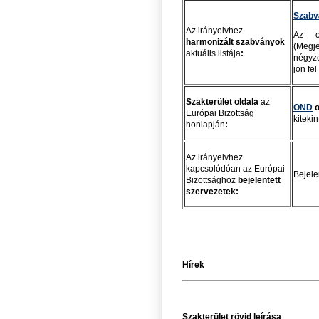
Szabv
Az irányelvhez
Az ol
harmonizált szabványok
(Megj
aktuális listája
:
négyze
jön fel
Szakterület oldala
az
OND
o
Európai Bizottság
kiteki
honlapján
:
Az irányelvhez
kapcsolódóan az Európai
Bejele
Bizottsághoz
bejelentett
szervezetek:
Hírek
Szakterület rövid leírása