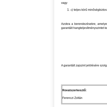
vagy
c)
teljes körű minőségbiztosí
Azokra a berendezésekre, amely
garantált hangteljesítményszintet k
A garantált zajszint jelölésére szol
Rovatszerkeszt
Ferenczi Zoltán