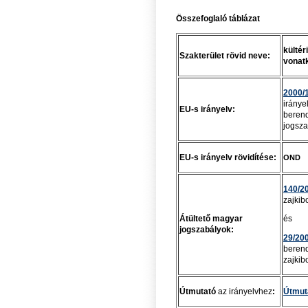
Összefoglaló táblázat
kültér
Szakterület rövid neve:
vonat
2000/
iránye
EU-s irányelv:
berend
jogsza
EU-s irányelv rövidítése:
OND
140/200
zajkib
Átültető magyar
és
jogszabályok:
29/2001
berend
zajkib
Útmutató
az irányelvhez
:
Útmut