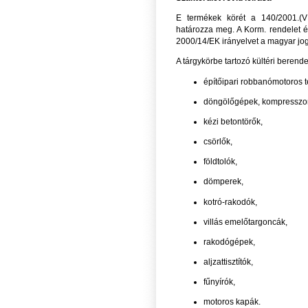
E termékek körét a 140/2001.(VI
határozza meg. A Korm. rendelet és
2000/14/EK irányelvet a magyar j
A tárgykörbe tartozó kültéri berend
építőipari robbanómotoros 
döngölőgépek, kompresszo
kézi betontörők,
csörlők,
földtolók,
dömperek,
kotró-rakodók,
villás emelőtargoncák,
rakodógépek,
aljzattisztítók,
fűnyírók,
motoros kapák.