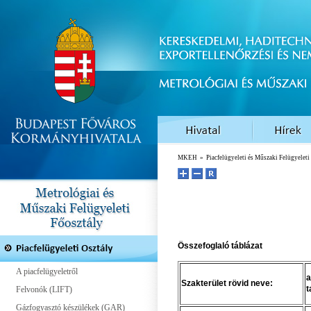
MKEH
»
Piacfelügyeleti és Műszaki Felügyelet
Összefoglaló táblázat
A piacfelügyeletről
a
Szakterület rövid neve:
t
Felvonók (LIFT)
Gázfogyasztó készülékek (GAR)