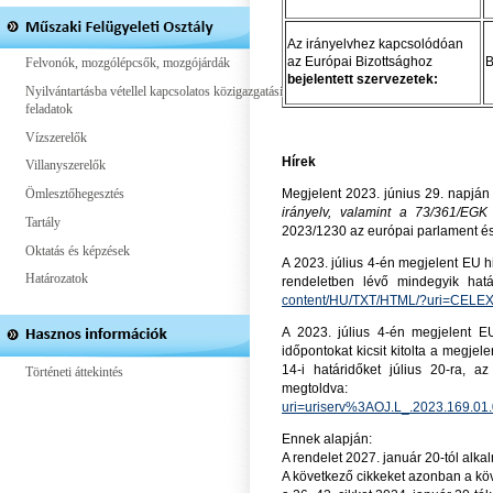
Az irányelvhez kapcsolódóan
az Európai Bizottsághoz
B
Felvonók, mozgólépcsők, mozgójárdák
bejelentett szervezetek:
Nyilvántartásba vétellel kapcsolatos közigazgatási
feladatok
Vízszerelők
Hírek
Villanyszerelők
Ömlesztőhegesztés
Megjelent 2023. június 29. napjá
irányelv, valamint a 73/361/EGK 
Tartály
2023/1230 az európai parlament és 
Oktatás és képzések
A 2023. július 4-én megjelent EU hi
Határozatok
rendeletben lévő mindegyik hat
content/HU/TXT/HTML/?uri=CEL
A 2023. július 4-én megjelent EU
időpontokat kicsit kitolta a megjel
14-i határidőket július 20-ra, a
Történeti áttekintés
megtold
uri=uriserv%3AOJ.L_.2023.169
Ennek alapján:
A rendelet 2027. január 20-tól alk
A következő cikkeket azonban a köv