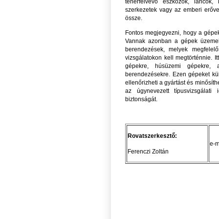
teherfelvevő eszközök, láncok, 
szerkezetek vagy az emberi erővel
össze.
Fontos megjegyezni, hogy a gépek 
Vannak azonban a gépek üzemelte
berendezések, melyek megfelelős
vizsgálatokon kell megtörténnie. 
gépekre, húsüzemi gépekre, 
berendezésekre. Ezen gépeket küls
ellenőrizheti a gyártást és minősíth
az úgynevezett típusvizsgálati
biztonságát.
Rovatszerkesztő:
e-m
Ferenczi Zoltán