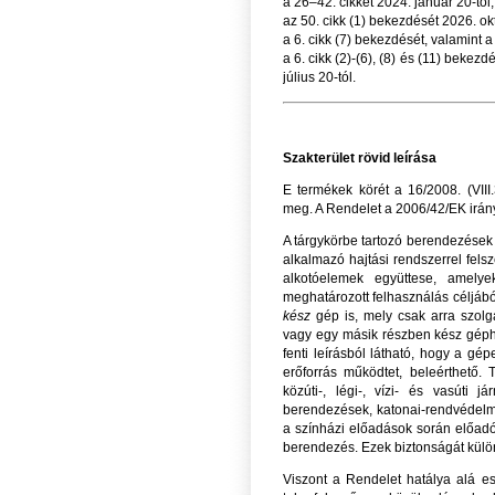
a 26–42. cikket 2024. január 20-tól;
az 50. cikk (1) bekezdését 2026. okt
a 6. cikk (7) bekezdését, valamint a 
a 6. cikk (2)-(6), (8) és (11) bekez
július 20-tól.
Szakterület rövid leírása
E termékek körét a 16/2008. (VII
meg. A Rendelet a 2006/42/EK irány
A tárgykörbe tartozó berendezések d
alkalmazó hajtási rendszerrel felsz
alkotóelemek együttese, amely
meghatározott felhasználás céljáb
kész
gép is, mely csak arra szolg
vagy egy másik részben kész géph
fenti leírásból látható, hogy a g
erőforrás működtet, beleérthető
közúti-, légi-, vízi- és vasúti 
berendezések, katonai-rendvédelmi
a színházi előadások során előad
berendezés. Ezek biztonságát külön 
Viszont a Rendelet hatálya alá e