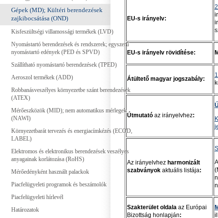
2
Gépek (MD); Kültéri berendezések
i
zajkibocsátása (OND)
EU-s irányelv:
i
s
Kisfeszültségi villamossági termékek (LVD)
Nyomástartó berendezések és rendszerek; egyszerű
nyomástartó edények (PED és SPVD)
EU-s irányelv rövidítése:
Szállítható nyomástartó berendezések (TPED)
1
Aeroszol termékek (ADD)
Átültető magyar jogszabály:
k
Robbanásveszélyes környezetbe szánt berendezések
(ATEX)
Ú
Mérőeszközök (MID); nem automatikus mérlegek
Útmutató
az irányelvhez
:
(NAWI)
K
j
Környezetbarát tervezés és energiacímkézés (ECOD,
LABEL)
S
Elektromos és elektronikus berendezések veszélyes
anyagainak korlátozása (RoHS)
A
Az irányelvhez
harmonizált
(
szabványok
aktuális listája
:
Mérőedényként használt palackok
n
Piacfelügyeleti programok és beszámolók
n
Piacfelügyeleti hírlevél
Szakterület oldala
az Európai
M
Határozatok
Bizottság honlapján
:
i