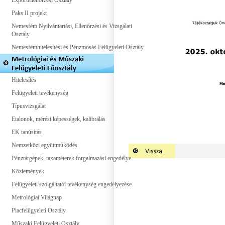
Exportellenőrzési Osztály
Paks II projekt
Nemesfém Nyilvántartási, Ellenőrzési és Vizsgálati
Osztály
Nemesfémhitelesítési és Pénzmosás Felügyeleti Osztály
Hitelesítés
Felügyeleti tevékenység
Típusvizsgálat
Etalonok, mérési képességek, kalibrálás
EK tanúsítás
Nemzetközi együttműködés
Pénztárgépek, taxaméterek forgalmazási engedélye
Közlemények
Felügyeleti szolgáltatói tevékenység engedélyezése
Metrológiai Világnap
Piacfelügyeleti Osztály
Műszaki Felügyeleti Osztály