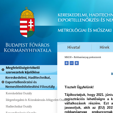
MKEH
» Robbanóanyag-prekurzorok
R
Tisztelt Ügyfelünk!
Kereskedelmi Osztály
Tájékoztatjuk, hogy 2021. júni
regisztrációs lehetőségre a 
Idegenforgalmi és Közraktározás-felügyeleti Osztály
vállalkozások részére. Ezt
Haditechnikai Osztály
javasoljuk, akik az (EU) 2019
robbanóanyag prekurzorn