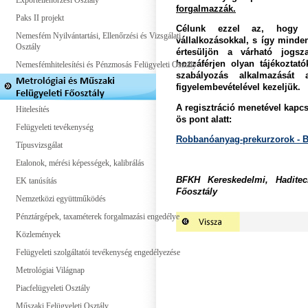
Exportellenőrzési Osztály
forgalmazzák.
Paks II projekt
Célunk ezzel az, hogy m
Nemesfém Nyilvántartási, Ellenőrzési és Vizsgálati
vállalkozásokkal, s így minden
Osztály
értesüljön a várható jogszab
hozzáférjen olyan tájékoztat
Nemesfémhitelesítési és Pénzmosás Felügyeleti Osztály
szabályozás alkalmazását
figyelembevételével kezeljük.
A regisztráció menetével kapcso
Hitelesítés
ös pont alatt:
Felügyeleti tevékenység
Robbanóanyag-prekurzorok - B
Típusvizsgálat
Etalonok, mérési képességek, kalibrálás
BFKH Kereskedelmi, Haditech
EK tanúsítás
Főosztály
Nemzetközi együttműködés
Pénztárgépek, taxaméterek forgalmazási engedélye
Közlemények
Felügyeleti szolgáltatói tevékenység engedélyezése
Metrológiai Világnap
Piacfelügyeleti Osztály
Műszaki Felügyeleti Osztály