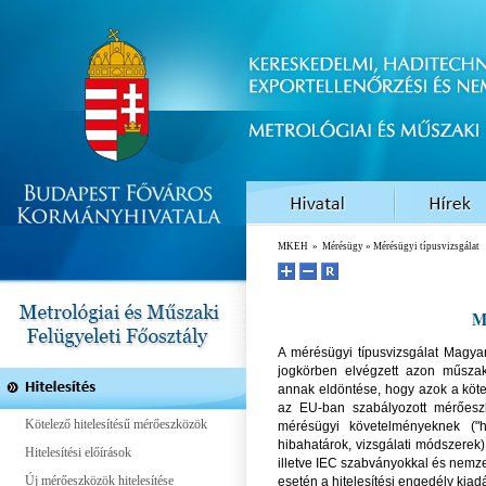
MKEH
»
Mérésügy
» Mérésügyi típusvizsgálat
M
A mérésügyi típusvizsgálat Magya
jogkörben elvégzett azon műszak
annak eldöntése, hogy azok a köte
az EU-ban szabályozott mérőeszk
Kötelező hitelesítésű mérőeszközök
mérésügyi követelményeknek ("h
hibahatárok, vizsgálati módszer
Hitelesítési előírások
illetve IEC szabványokkal és nemze
Új mérőeszközök hitelesítése
esetén a hitelesítési engedély kia