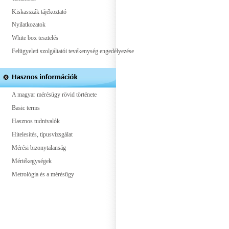
Kiskasszák tájékoztató
Nyilatkozatok
White box tesztelés
Felügyeleti szolgáltatói tevékenység engedélyezése
A magyar mérésügy rövid története
Basic terms
Hasznos tudnivalók
Hitelesítés, típusvizsgálat
Mérési bizonytalanság
Mértékegységek
Metrológia és a mérésügy