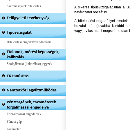
Szerencsejáték hitelesítés
A sikeres típusvizsgálat után a 
határozatot bocsát ki.
A hitelesítési engedéllyel rende
hozatal előtt (továbbá korábbi hit
vagy javítás miatti megszűnte után is)
Hitelesítési engedélyek adatbázis
Szolgáltatási (kalibrálási) jegyzék
Forgalmazási engedélyek
Pénztárgép
Taxaméter