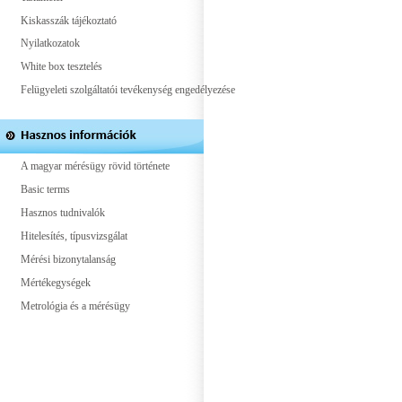
Kiskasszák tájékoztató
Nyilatkozatok
White box tesztelés
Felügyeleti szolgáltatói tevékenység engedélyezése
A magyar mérésügy rövid története
Basic terms
Hasznos tudnivalók
Hitelesítés, típusvizsgálat
Mérési bizonytalanság
Mértékegységek
Metrológia és a mérésügy