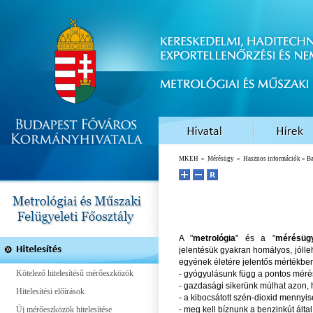
MKEH
»
Mérésügy
»
Hasznos információk
» Ba
A "
metrológia
" és a "
mérésüg
jelentésük gyakran homályos, jólle
egyének életére jelentős mértékben
Kötelező hitelesítésű mérőeszközök
- gyógyulásunk függ a pontos méré
- gazdasági sikerünk múlhat azon, 
Hitelesítési előírások
- a kibocsátott szén-dioxid mennyis
Új mérőeszközök hitelesítése
- meg kell bíznunk a benzinkút ál