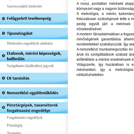
A rossz, pontatlan mérések alapj
Szerencsejáték hitelesítés
környezet vagy a vagyon biztonság
A metrológia, a mérés tudomány
fokozatosan szükségessé tette a m
pedig együtt járt a mérések 
növekedésével.
A modern társadalmakban a fogyas
minőségének garantálása állami 
Hitelesítési engedélyek adatbázis
rendeletekkel szabályozzák. Így ala
A nemzetközi munkamegosztás és a
áruk és szolgáltatások szabad ára
előfeltétele a mérési eredmények é
Világszerte, így hazánkban is 
Szolgáltatási (kalibrálási) jegyzék
mérésekkel, így a metrológia
nélkülözhetetlen.
Forgalmazási engedélyek
Pénztárgép
Taxaméter